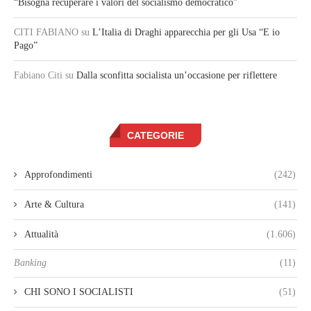
“Bisogna recuperare i valori del socialismo democratico”
CITI FABIANO
su
L’Italia di Draghi apparecchia per gli Usa “E io
Pago”
Fabiano Citi
su
Dalla sconfitta socialista un’occasione per riflettere
CATEGORIE
Approfondimenti
(242)
Arte & Cultura
(141)
Attualità
(1.606)
Banking
(11)
CHI SONO I SOCIALISTI
(51)