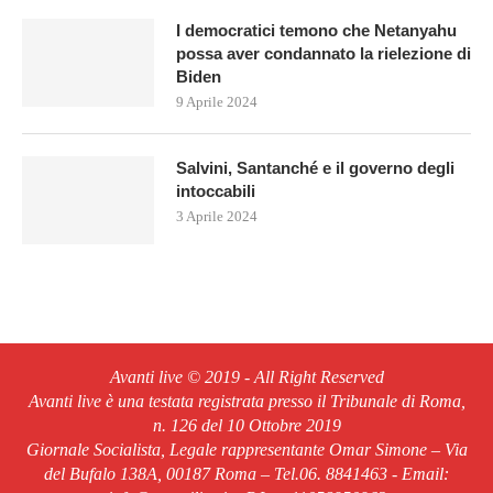
I democratici temono che Netanyahu
possa aver condannato la rielezione di
Biden
9 Aprile 2024
Salvini, Santanché e il governo degli
intoccabili
3 Aprile 2024
Avanti live © 2019 - All Right Reserved
Avanti live è una testata registrata presso il Tribunale di Roma,
n. 126 del 10 Ottobre 2019
Giornale Socialista, Legale rappresentante Omar Simone – Via
del Bufalo 138A, 00187 Roma – Tel.06. 8841463 - Email: