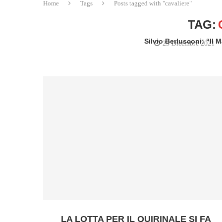
Home
Tags
Posts tagged with "cavaliere"
TAG:
Silvio Berlusconi: “Il M
23 Dicembre 2021
written
LA LOTTA PER IL QUIRINALE SI FA