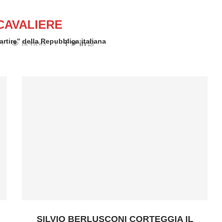
CAVALIERE
artire” della Repubblica italiana
1k views
 by
Romano Franco
SILVIO BERLUSCONI CORTEGGIA IL