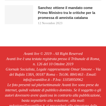
Sanchez ottiene il mandato come
Primo Ministro tra le critiche per la
promessa di amnistia catalana
12 Novembre 2023
Avanti live © 2019 - All Right Reserved
Avanti live è una testata registrata presso il Tribunale di Roma,
n. 126 del 10 Ottobre 2019
Giornale Socialista, Legale rappresentante Omar Simone – Via
del Bufalo 138A, 00187 Roma – Tel.06. 8841463 - Email:
info@avantilive.it - P.Iva: 11058950962
Le foto presenti sul plurisettimanale Avanti live sono prese da
internet, quindi valutate di pubblico dominio. Se il soggetto o gli
autori dovessero avere qualcosa in contrario alla pubblicazione,
basta segnalarlo alla redazione, alla mail:
redazione@avantilive.it, si provvederà alla rimozione delle