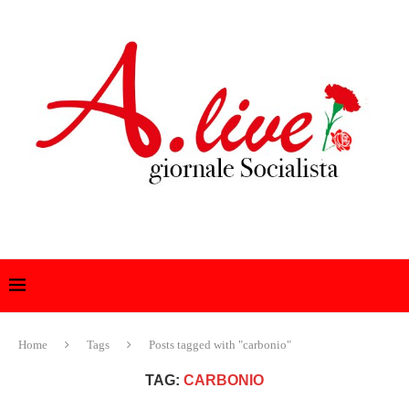
Home
Tags
Posts tagged with "carbonio"
TAG:
CARBONIO