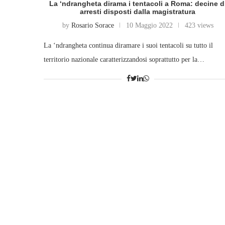
La ‘ndrangheta dirama i tentacoli a Roma: decine d
arresti disposti dalla magistratura
by
Rosario Sorace
10 Maggio 2022
423 views
La ‘ndrangheta continua diramare i suoi tentacoli su tutto il
territorio nazionale caratterizzandosi soprattutto per la…