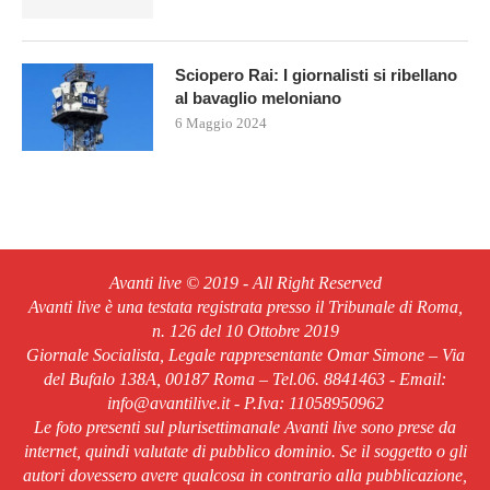
Sciopero Rai: I giornalisti si ribellano
al bavaglio meloniano
6 Maggio 2024
Avanti live © 2019 - All Right Reserved
Avanti live è una testata registrata presso il Tribunale di Roma,
n. 126 del 10 Ottobre 2019
Giornale Socialista, Legale rappresentante Omar Simone – Via
del Bufalo 138A, 00187 Roma – Tel.06. 8841463 - Email:
info@avantilive.it - P.Iva: 11058950962
Le foto presenti sul plurisettimanale Avanti live sono prese da
internet, quindi valutate di pubblico dominio. Se il soggetto o gli
autori dovessero avere qualcosa in contrario alla pubblicazione,