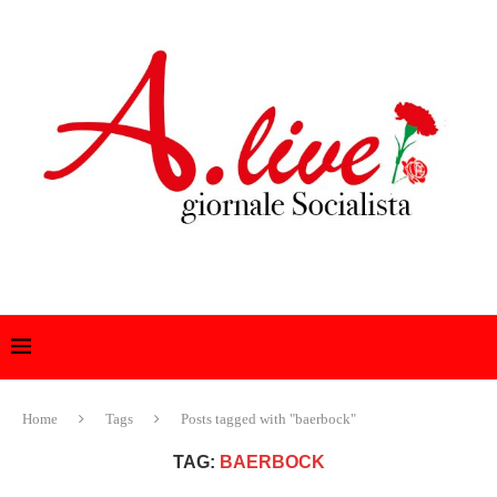
Home
Tags
Posts tagged with "baerbock"
TAG:
BAERBOCK