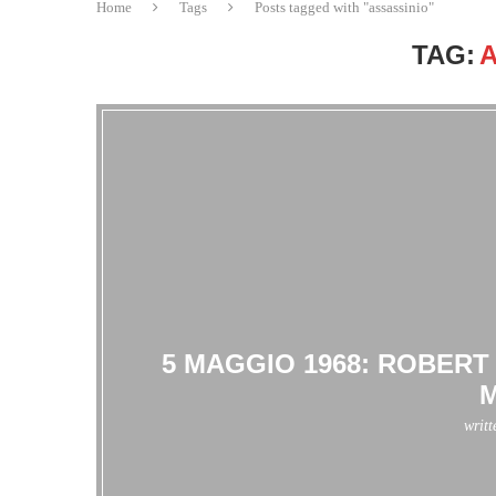
Home
Tags
Posts tagged with "assassinio"
TAG:
5 MAGGIO 1968: ROBERT
writ