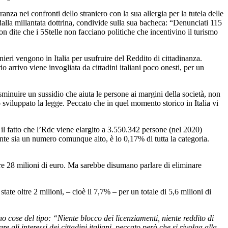
ranza nei confronti dello straniero con la sua allergia per la tutela delle
e dalla millantata dottrina, condivide sulla sua bacheca: “Denunciati 115
 dite che i 5Stelle non facciano politiche che incentivino il turismo
anieri vengono in Italia per usufruire del Reddito di cittadinanza.
rio arrivo viene invogliata da cittadini italiani poco onesti, per un
sminuire un sussidio che aiuta le persone ai margini della società, non
o sviluppato la legge. Peccato che in quel momento storico in Italia vi
 il fatto che l’Rdc viene elargito a 3.550.342 persone (nel 2020)
nte sia un numero comunque alto, è lo 0,17% di tutta la categoria.
oltre 28 milioni di euro. Ma sarebbe disumano parlare di eliminare
ate oltre 2 milioni, – cioè il 7,7% – per un totale di 5,6 milioni di
no cose del tipo: “Niente blocco dei licenziamenti, niente reddito di
e gli interessi dei cittadini italiani, peccato però che si rivolga alla