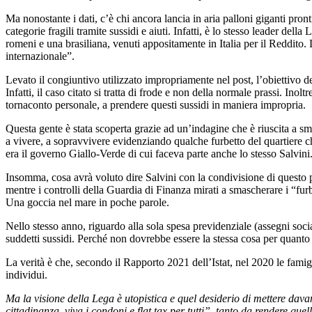
Ma nonostante i dati, c’è chi ancora lancia in aria palloni giganti pronti
categorie fragili tramite sussidi e aiuti. Infatti, è lo stesso leader d
romeni e una brasiliana, venuti appositamente in Italia per il Reddito
internazionale”.
Levato il congiuntivo utilizzato impropriamente nel post, l’obiettivo dei
Infatti, il caso citato si tratta di frode e non della normale prassi. Inol
tornaconto personale, a prendere questi sussidi in maniera impropria.
Questa gente è stata scoperta grazie ad un’indagine che è riuscita a sm
a vivere, a sopravvivere evidenziando qualche furbetto del quartiere ch
era il governo Giallo-Verde di cui faceva parte anche lo stesso Salvini.
Insomma, cosa avrà voluto dire Salvini con la condivisione di questo po
mentre i controlli della Guardia di Finanza mirati a smascherare i “fu
Una goccia nel mare in poche parole.
Nello stesso anno, riguardo alla sola spesa previdenziale (assegni socia
suddetti sussidi. Perché non dovrebbe essere la stessa cosa per quanto 
La verità è che, secondo il Rapporto 2021 dell’Istat, nel 2020 le famigl
individui.
Ma la visione della Lega è utopistica e quel desiderio di mettere davan
cittadinanza, viva i condoni e flat tax per tutti”, tanto da rendere quell