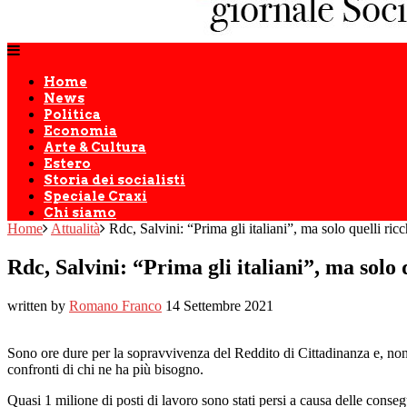
Home
News
Politica
Economia
Arte & Cultura
Estero
Storia dei socialisti
Speciale Craxi
Chi siamo
Home
Attualità
Rdc, Salvini: “Prima gli italiani”, ma solo quelli ricc
Rdc, Salvini: “Prima gli italiani”, ma solo 
written by
Romano Franco
14 Settembre 2021
Sono ore dure per la sopravvivenza del Reddito di Cittadinanza e, nonost
confronti di chi ne ha più bisogno.
Quasi 1 milione di posti di lavoro sono stati persi a causa delle conse