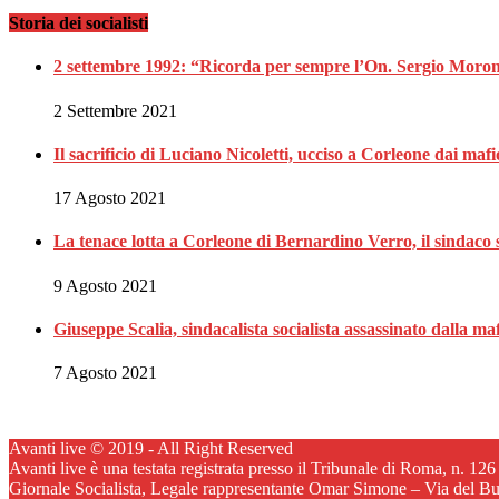
Storia dei socialisti
2 settembre 1992: “Ricorda per sempre l’On. Sergio Moron
2 Settembre 2021
Il sacrificio di Luciano Nicoletti, ucciso a Corleone dai mafi
17 Agosto 2021
La tenace lotta a Corleone di Bernardino Verro, il sindaco s
9 Agosto 2021
Giuseppe Scalia, sindacalista socialista assassinato dalla 
7 Agosto 2021
Avanti live © 2019 - All Right Reserved
Avanti live è una testata registrata presso il Tribunale di Roma, n. 12
Giornale Socialista, Legale rappresentante Omar Simone – Via del B