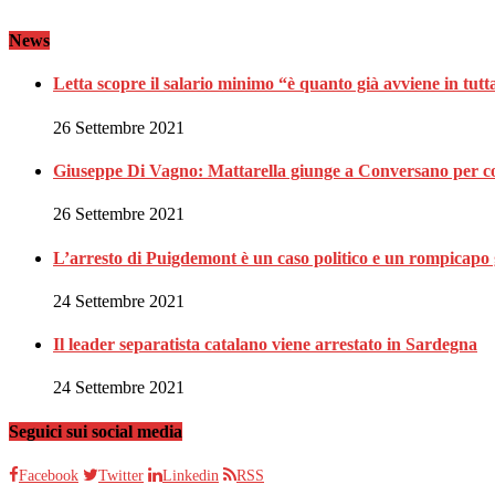
News
Letta scopre il salario minimo “è quanto già avviene in tut
26 Settembre 2021
Giuseppe Di Vagno: Mattarella giunge a Conversano per c
26 Settembre 2021
L’arresto di Puigdemont è un caso politico e un rompicapo 
24 Settembre 2021
Il leader separatista catalano viene arrestato in Sardegna
24 Settembre 2021
Seguici sui social media
Facebook
Twitter
Linkedin
RSS