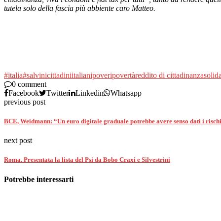
tutela solo della fascia più abbiente caro Matteo.
#italia
#salvini
cittadini
italiani
poveri
povertà
reddito di cittadinanza
solida
0 comment
Facebook
Twitter
Linkedin
Whatsapp
previous post
BCE, Weidmann: “Un euro digitale graduale potrebbe avere senso dati i risch
next post
Roma. Presentata la lista del Psi da Bobo Craxi e Silvestrini
Potrebbe interessarti