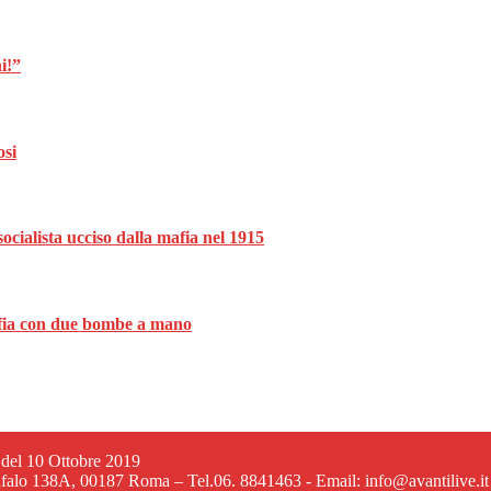
i!”
osi
ocialista ucciso dalla mafia nel 1915
mafia con due bombe a mano
6 del 10 Ottobre 2019
ufalo 138A, 00187 Roma – Tel.06. 8841463 - Email: info@avantilive.it