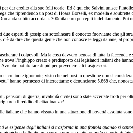
 per dar credito alla sue folli teorie. Ed è qui che Salvini unisce l’intolle
ella Lega che riprendendo un post di Hoara Borselli, ex modella e soubrett
. Domanda subito accordata. 300mila euro percepiti indebitamente. Poi non
 due esperti di gossip era sottolineare il concetto fuorviante che gli str
tre, c’è da dire che questa gente che non conosce le leggi italiane, al prop
ascherare i colpevoli. Ma la cosa davvero penosa di tutta la faccenda è 
e trova l’inghippo creato e predisposto dai legislatori italiani che hann
 Avrebbe potuto fare di più per prevedere tali trasgressori.
st cretino e ignorante, visto che nel post in questione non si considera
rbetti” hanno permesso di intercettarne e denunciarne 5.868 che, nonosta
li, pensioni di guerra, invalidità civile) sono state accertate frodi per 
riguarda il reddito di cittadinanza?
ie italiane che hanno vissuto in una situazione di povertà assoluta sono st
ti le esigenze degli italiani si trasforma in una frottola quando si sento
a utopistica battaglia una vera e propria realtà quando si parla di tutelar