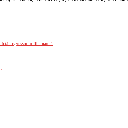
rietà
trasgressori
truffe
umanità
i”