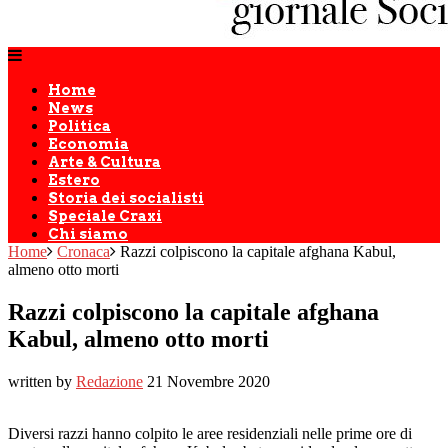
Home
News
Politica
Economia
Arte & Cultura
Estero
Storia dei socialisti
Speciale Craxi
Chi siamo
Home
Cronaca
Razzi colpiscono la capitale afghana Kabul,
almeno otto morti
Razzi colpiscono la capitale afghana
Kabul, almeno otto morti
written by
Redazione
21 Novembre 2020
Diversi razzi hanno colpito le aree residenziali nelle prime ore di