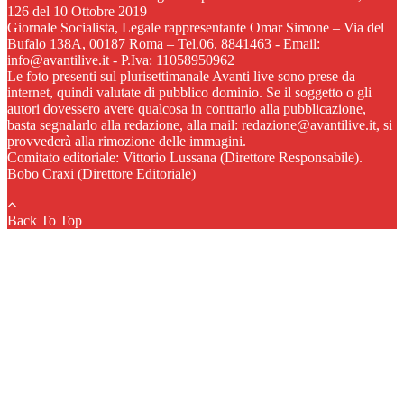
126 del 10 Ottobre 2019
Giornale Socialista, Legale rappresentante Omar Simone – Via del
Bufalo 138A, 00187 Roma – Tel.06. 8841463 - Email:
info@avantilive.it - P.Iva: 11058950962
Le foto presenti sul plurisettimanale Avanti live sono prese da
internet, quindi valutate di pubblico dominio. Se il soggetto o gli
autori dovessero avere qualcosa in contrario alla pubblicazione,
basta segnalarlo alla redazione, alla mail: redazione@avantilive.it, si
provvederà alla rimozione delle immagini.
Comitato editoriale: Vittorio Lussana (Direttore Responsabile).
Bobo Craxi (Direttore Editoriale)
Back To Top