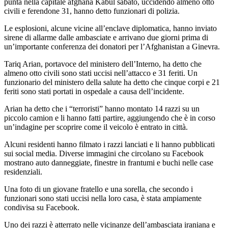
punta nella capitale afghana Kabul sabato, uccidendo almeno otto
civili e ferendone 31, hanno detto funzionari di polizia.
Le esplosioni, alcune vicine all’enclave diplomatica, hanno inviato
sirene di allarme dalle ambasciate e arrivano due giorni prima di
un’importante conferenza dei donatori per l’Afghanistan a Ginevra.
Tariq Arian, portavoce del ministero dell’Interno, ha detto che
almeno otto civili sono stati uccisi nell’attacco e 31 feriti. Un
funzionario del ministero della salute ha detto che cinque corpi e 21
feriti sono stati portati in ospedale a causa dell’incidente.
Arian ha detto che i “terroristi” hanno montato 14 razzi su un
piccolo camion e li hanno fatti partire, aggiungendo che è in corso
un’indagine per scoprire come il veicolo è entrato in città.
Alcuni residenti hanno filmato i razzi lanciati e li hanno pubblicati
sui social media. Diverse immagini che circolano su Facebook
mostrano auto danneggiate, finestre in frantumi e buchi nelle case
residenziali.
Una foto di un giovane fratello e una sorella, che secondo i
funzionari sono stati uccisi nella loro casa, è stata ampiamente
condivisa su Facebook.
Uno dei razzi è atterrato nelle vicinanze dell’ambasciata iraniana e