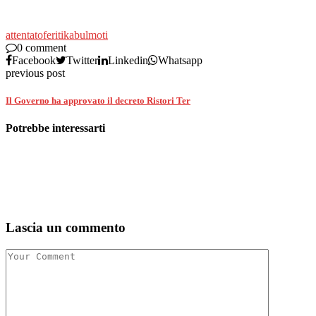
attentato
feriti
kabul
moti
0 comment
Facebook
Twitter
Linkedin
Whatsapp
previous post
Il Governo ha approvato il decreto Ristori Ter
Potrebbe interessarti
Lascia un commento