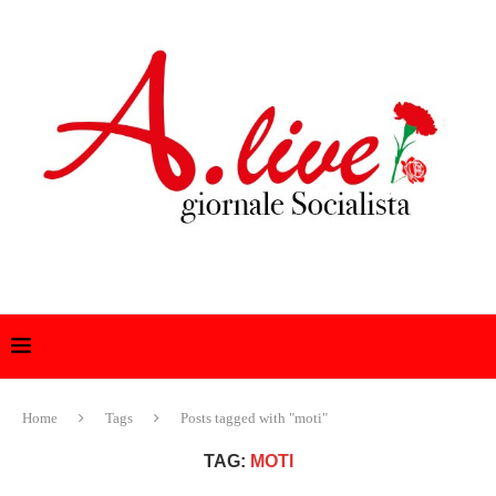
Home
Tags
Posts tagged with "moti"
TAG:
MOTI