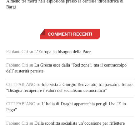
Almeno tre morti nell’esplosione presso la centrale idroelettrica di
Bargi
COMMENTI RECENTI
Fabiano Citi
su
L’Europa ha bisogno della Pace
Fabiano Citi
su
La Grecia esce dalla “Red zone”, ma il contraccolpo
dell’austerità persiste
CITI FABIANO
su
Intervista a Giorgio Benvenuto, tra passato e futuro:
“Bisogna recuperare i valori del socialismo democratico”
CITI FABIANO
su
L’Italia di Draghi apparecchia per gli Usa “E io
Pago”
Fabiano Citi
su
Dalla sconfitta socialista un’occasione per riflettere