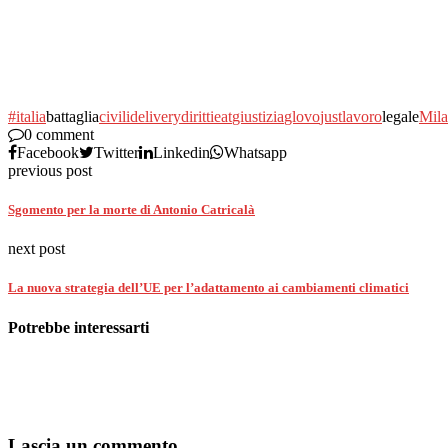
#italia
battaglia
civili
delivery
diritti
eat
giustizia
glovo
just
lavoro
legale
Mil
0 comment
Facebook
Twitter
Linkedin
Whatsapp
previous post
Sgomento per la morte di Antonio Catricalà
next post
La nuova strategia dell’UE per l’adattamento ai cambiamenti climatici
Potrebbe interessarti
Lascia un commento