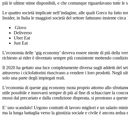
più le ultime stime disponibili, e che comunque riguardavano tutte le so
Le quattro società implicate nell’indagine, alle quali Greco ha fatto no
Insider, in Italia le maggiori società del settore fatturano insieme circ
Glovo
Deliveroo
Uber Eat
Just Eat
L’economia delle ‘gig economy’ doveva essere niente di più della vers
richiesto ai rider è diventato sempre più consistente mettendo condizio
Il 2020 ha gettato una luce completamente diversa sugli addetti del sett
attraverso i ciclofattorini riuscivano a vendere i loro prodotti. Negli u
solo una parte degli impiegati reali.
L’economia di queste gig economy ruota proprio attorno allo sfruttamen
utile possibile e innovarsi sempre di più al fine di schiacciare la conco
mossi dal precariato e dalla condizione disperata, si prostrano a ques
E’ uno scandalo! Urgono contratti di lavoro migliori e un salario minimo
ma la lunga battaglia verso la giustizia sociale e civile è ancora ardua e 