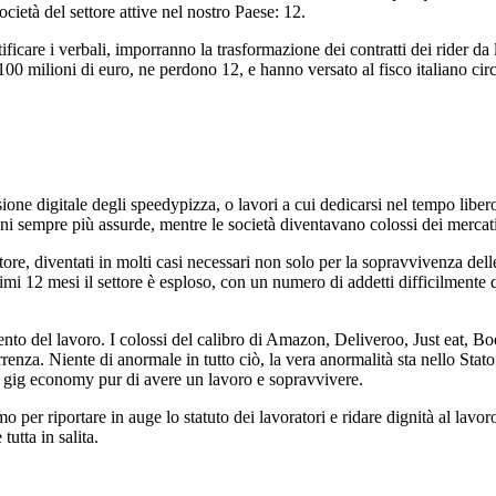
cietà del settore attive nel nostro Paese: 12.
tificare i verbali, imporranno la trasformazione dei contratti dei rider 
a 100 milioni di euro, ne perdono 12, e hanno versato al fisco italiano ci
ione digitale degli speedypizza, o lavori a cui dedicarsi nel tempo lib
ni sempre più assurde, mentre le società diventavano colossi dei mercati
ore, diventati in molti casi necessari non solo per la sopravvivenza delle
ltimi 12 mesi il settore è esploso, con un numero di addetti difficilmente
to del lavoro. I colossi del calibro di Amazon, Deliveroo, Just eat, Bo
rrenza. Niente di anormale in tutto ciò, la vera anormalità sta nello Stato
te gig economy pur di avere un lavoro e sopravvivere.
 per riportare in auge lo statuto dei lavoratori e ridare dignità al lavo
tutta in salita.