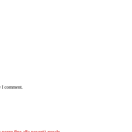
e I comment.
 porre fine alla povertà rurale