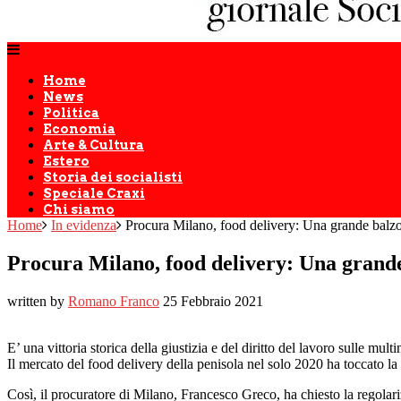
Home
News
Politica
Economia
Arte & Cultura
Estero
Storia dei socialisti
Speciale Craxi
Chi siamo
Home
In evidenza
Procura Milano, food delivery: Una grande balzo p
Procura Milano, food delivery: Una grande b
written by
Romano Franco
25 Febbraio 2021
E’ una vittoria storica della giustizia e del diritto del lavoro sulle mul
Il mercato del food delivery della penisola nel solo 2020 ha toccato la
Così, il procuratore di Milano, Francesco Greco, ha chiesto la regolarizz