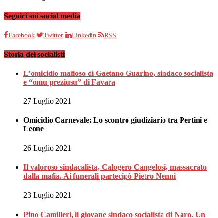
Seguici sui social media
Facebook
Twitter
Linkedin
RSS
Storia dei socialisti
L’omicidio mafioso di Gaetano Guarino, sindaco socialista
e “omu preziusu” di Favara
27 Luglio 2021
Omicidio Carnevale: Lo scontro giudiziario tra Pertini e
Leone
26 Luglio 2021
Il valoroso sindacalista, Calogero Cangelosi, massacrato
dalla mafia. Ai funerali partecipò Pietro Nenni
23 Luglio 2021
Pino Camilleri, il giovane sindaco socialista di Naro. Un