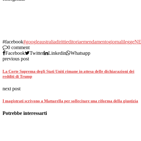
#facebook
#google
australia
diritti
editoria
emendamento
giornali
legge
N
0 comment
Facebook
Twitter
Linkedin
Whatsapp
previous post
La Corte Suprema degli Stati Uniti rimane in attesa delle dichiarazioni dei
redditi di Trump
next post
I magistrati scrivono a Mattarella per sollecitare una riforma della giustizia
Potrebbe interessarti