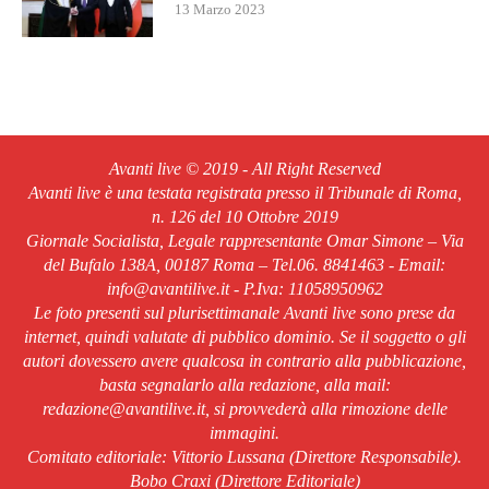
13 Marzo 2023
Avanti live © 2019 - All Right Reserved
Avanti live è una testata registrata presso il Tribunale di Roma,
n. 126 del 10 Ottobre 2019
Giornale Socialista, Legale rappresentante Omar Simone – Via
del Bufalo 138A, 00187 Roma – Tel.06. 8841463 - Email:
info@avantilive.it - P.Iva: 11058950962
Le foto presenti sul plurisettimanale Avanti live sono prese da
internet, quindi valutate di pubblico dominio. Se il soggetto o gli
autori dovessero avere qualcosa in contrario alla pubblicazione,
basta segnalarlo alla redazione, alla mail:
redazione@avantilive.it, si provvederà alla rimozione delle
immagini.
Comitato editoriale: Vittorio Lussana (Direttore Responsabile).
Bobo Craxi (Direttore Editoriale)