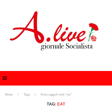
Home
Tags
Posts tagged with "eat"
TAG:
EAT