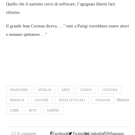
Quello che il nazismo cercò di soffocare, l’agognata libertà farà
rifiorire.
Il grande Jean Cocteau diceva…..” tutti a Parigi vorrebbero essere attori
e nessuno spettatore….”
#FASCISMO
#ITALIA
ARTE
CAMUS
CULTURA
libreria
FRANCIA
GAUCHE
INTELLETTUALI
ITALIANI
LIBRI
RIVE
SARTRE
0 comment
Facebook
Twitter
Linkedin
Whatsapp