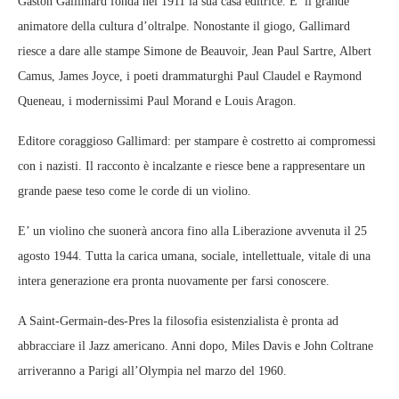
Gaston Gallimard fonda nel 1911 la sua casa editrice. E’ il grande
animatore della cultura d’oltralpe. Nonostante il giogo, Gallimard
riesce a dare alle stampe Simone de Beauvoir, Jean Paul Sartre, Albert
Camus, James Joyce, i poeti drammaturghi Paul Claudel e Raymond
Queneau, i modernissimi Paul Morand e Louis Aragon.
Editore coraggioso Gallimard: per stampare è costretto ai compromessi
con i nazisti. Il racconto è incalzante e riesce bene a rappresentare un
grande paese teso come le corde di un violino.
E’ un violino che suonerà ancora fino alla Liberazione avvenuta il 25
agosto 1944. Tutta la carica umana, sociale, intellettuale, vitale di una
intera generazione era pronta nuovamente per farsi conoscere.
A Saint-Germain-des-Pres la filosofia esistenzialista è pronta ad
abbracciare il Jazz americano. Anni dopo, Miles Davis e John Coltrane
arriveranno a Parigi all’Olympia nel marzo del 1960.