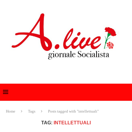
Home
Tags
Posts tagged with "intellettuali"
TAG:
INTELLETTUALI