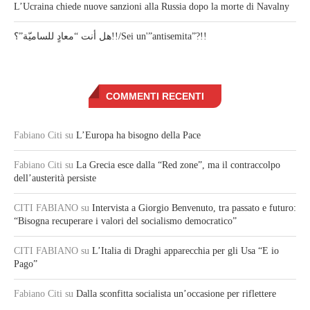
L’Ucraina chiede nuove sanzioni alla Russia dopo la morte di Navalny
هل أنت “معادٍ للساميّة”؟!!/Sei un'”antisemita”?!!
COMMENTI RECENTI
Fabiano Citi
su
L’Europa ha bisogno della Pace
Fabiano Citi
su
La Grecia esce dalla “Red zone”, ma il contraccolpo
dell’austerità persiste
CITI FABIANO
su
Intervista a Giorgio Benvenuto, tra passato e futuro:
“Bisogna recuperare i valori del socialismo democratico”
CITI FABIANO
su
L’Italia di Draghi apparecchia per gli Usa “E io
Pago”
Fabiano Citi
su
Dalla sconfitta socialista un’occasione per riflettere