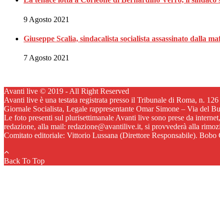
9 Agosto 2021
Giuseppe Scalia, sindacalista socialista assassinato dalla 
7 Agosto 2021
Avanti live © 2019 - All Right Reserved
Avanti live è una testata registrata presso il Tribunale di Roma, n. 12
Giornale Socialista, Legale rappresentante Omar Simone – Via del B
Le foto presenti sul plurisettimanale Avanti live sono prese da internet
redazione, alla mail: redazione@avantilive.it, si provvederà alla rimo
Comitato editoriale: Vittorio Lussana (Direttore Responsabile). Bobo C
Back To Top