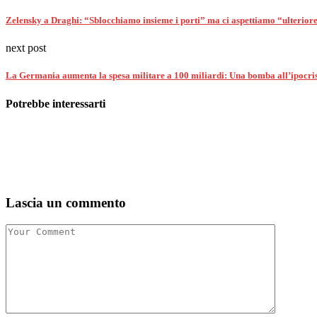
Zelensky a Draghi: “Sblocchiamo insieme i porti” ma ci aspettiamo “ulteriore
next post
La Germania aumenta la spesa militare a 100 miliardi: Una bomba all’ipocris
Potrebbe interessarti
Lascia un commento