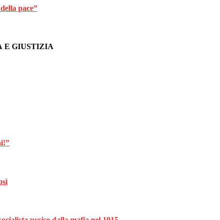
 della pace”
 E GIUSTIZIA
i!”
osi
ocialista ucciso dalla mafia nel 1915