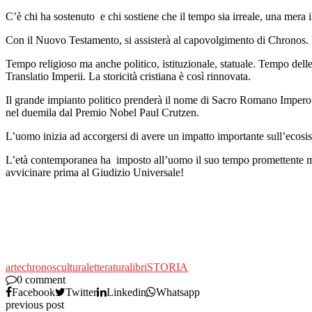
C’è chi ha sostenuto e chi sostiene che il tempo sia irreale, una mera 
Con il Nuovo Testamento, si assisterà al capovolgimento di Chronos. Il
Tempo religioso ma anche politico, istituzionale, statuale. Tempo del
Translatio Imperii. La storicità cristiana è così rinnovata.
Il grande impianto politico prenderà il nome di Sacro Romano Impero.
nel duemila dal Premio Nobel Paul Crutzen.
L’uomo inizia ad accorgersi di avere un impatto importante sull’ecosi
L’età contemporanea ha imposto all’uomo il suo tempo promettente ma 
avvicinare prima al Giudizio Universale!
arte
chronos
cultura
letteratura
libri
STORIA
0 comment
Facebook
Twitter
Linkedin
Whatsapp
previous post