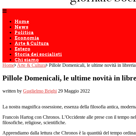
Home
News
Politica
Economia
Arte & Cultura
Estero
Storia dei socialisti
Chi siamo
Home
Arte & Cultura
Pillole Domenicali, le ultime novità in librer
Pillole Domenicali, le ultime novità in lib
written by
Guglielmo Brighi
29 Maggio 2022
La nostra magnifica ossessione, essenza della filosofia antica, modern
Francois Hartog con Chronos. L’Occidente alle prese con il tempo nella
filosofiche, religiose, scientifiche.
Apprendiamo dalla lettura che Chronos è la quantità del tempo ordinario, 