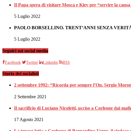
Il Papa spera di visitare Mosca e Kiev per “servire la causa
5 Luglio 2022
PAOLO BORSELLINO. TRENT’ANNI SENZA VERITÀ
5 Luglio 2022
Seguici sui social media
Facebook
Twitter
Linkedin
RSS
Storia dei socialisti
2 settembre 1992: “Ricorda per sempre l’On. Sergio Moron
2 Settembre 2021
Il sacrificio di Luciano Nicoletti, ucciso a Corleone dai mafi
17 Agosto 2021
La tenace lotta a Corleone di Bernardino Verro, il sindaco s