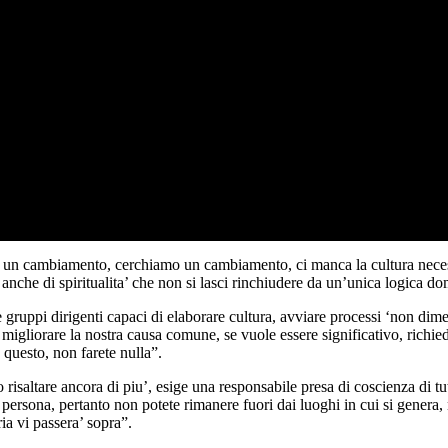
 cambiamento, cerchiamo un cambiamento, ci manca la cultura necessari
 anche di spiritualita’ che non si lasci rinchiudere da un’unica logica d
e gruppi dirigenti capaci di elaborare cultura, avviare processi ‘non dimen
igliorare la nostra causa comune, se vuole essere significativo, richiede
 questo, non farete nulla”.
isaltare ancora di piu’, esige una responsabile presa di coscienza di tutti g
persona, pertanto non potete rimanere fuori dai luoghi in cui si genera, n
ria vi passera’ sopra”.