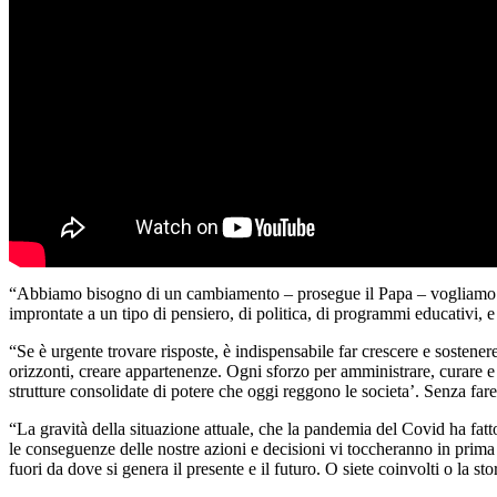
“Abbiamo bisogno di un cambiamento – prosegue il Papa – vogliamo un
improntate a un tipo di pensiero, di politica, di programmi educativi, e
“Se è urgente trovare risposte, è indispensabile far crescere e sostener
orizzonti, creare appartenenze. Ogni sforzo per amministrare, curare e m
strutture consolidate di potere che oggi reggono le societa’. Senza fare
“La gravità della situazione attuale, che la pandemia del Covid ha fatto r
le conseguenze delle nostre azioni e decisioni vi toccheranno in prima 
fuori da dove si genera il presente e il futuro. O siete coinvolti o la sto