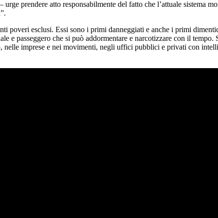
rge prendere atto responsabilmente del fatto che l’attuale sistema mondia
i”.
anti poveri esclusi. Essi sono i primi danneggiati e anche i primi dimenti
iale e passeggero che si può addormentare e narcotizzare con il tempo. 
o, nelle imprese e nei movimenti, negli uffici pubblici e privati con int