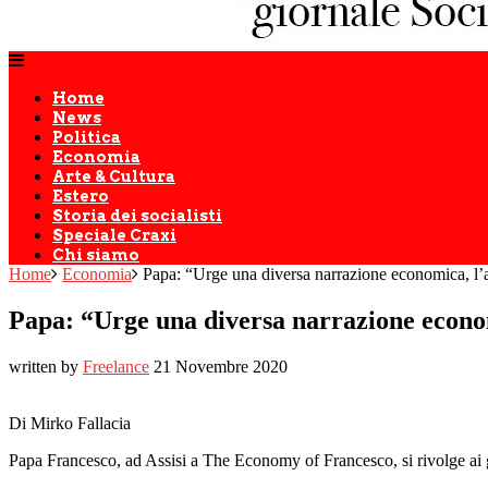
Home
News
Politica
Economia
Arte & Cultura
Estero
Storia dei socialisti
Speciale Craxi
Chi siamo
Home
Economia
Papa: “Urge una diversa narrazione economica, l’at
Papa: “Urge una diversa narrazione economi
written by
Freelance
21 Novembre 2020
Di Mirko Fallacia
Papa Francesco, ad Assisi a The Economy of Francesco, si rivolge ai 