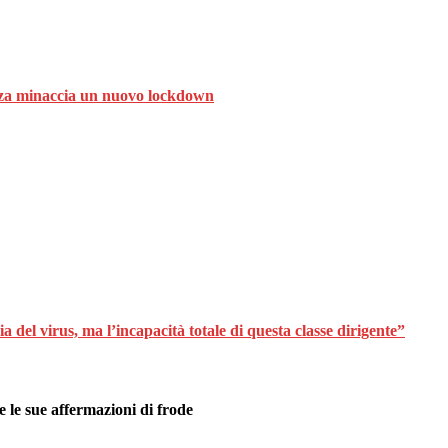
ranza minaccia un nuovo lockdown
 del virus, ma l’incapacità totale di questa classe dirigente”
 le sue affermazioni di frode