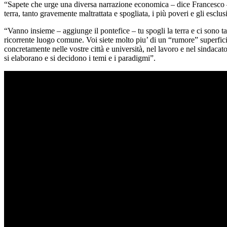
“Sapete che urge una diversa narrazione economica – dice Francesco – u
terra, tanto gravemente maltrattata e spogliata, i più poveri e gli esclus
“Vanno insieme – aggiunge il pontefice – tu spogli la terra e ci sono t
ricorrente luogo comune. Voi siete molto piu’ di un “rumore” superfic
concretamente nelle vostre città e università, nel lavoro e nel sindacat
si elaborano e si decidono i temi e i paradigmi”.