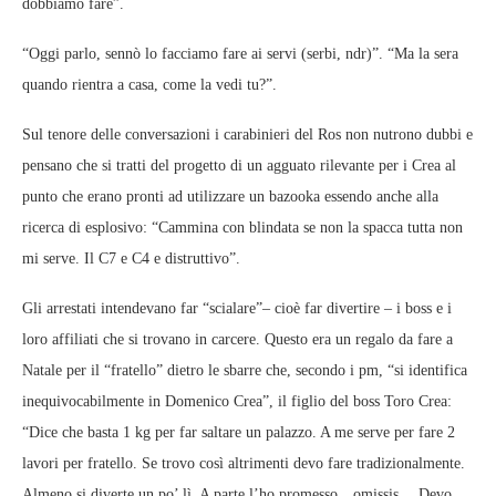
dobbiamo fare”.
“Oggi parlo, sennò lo facciamo fare ai servi (serbi, ndr)”. “Ma la sera
quando rientra a casa, come la vedi tu?”.
Sul tenore delle conversazioni i carabinieri del Ros non nutrono dubbi e
pensano che si tratti del progetto di un agguato rilevante per i Crea al
punto che erano pronti ad utilizzare un bazooka essendo anche alla
ricerca di esplosivo: “Cammina con blindata se non la spacca tutta non
mi serve. Il C7 e C4 e distruttivo”.
Gli arrestati intendevano far “scialare”– cioè far divertire – i boss e i
loro affiliati che si trovano in carcere. Questo era un regalo da fare a
Natale per il “fratello” dietro le sbarre che, secondo i pm, “si identifica
inequivocabilmente in Domenico Crea”, il figlio del boss Toro Crea:
“Dice che basta 1 kg per far saltare un palazzo. A me serve per fare 2
lavori per fratello. Se trovo così altrimenti devo fare tradizionalmente.
Almeno si diverte un po’ lì. A parte l’ho promesso…omissis… Devo