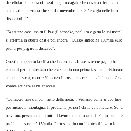
di cellulare olandesi utilizzati dagli indagati, che ci sono riferimenti
anche ad un bazooka che sin dal novembre 2020, “era già nelle loro
disponibilità”.
“Senti una cosa, ma tu il Paz (il bazooka, ndr) usa e getta lo sai usare”
si afferma in queste chat e poi ancora: “Questo amico ha 150mila euro
pronti per pagare il disturbo”.
Quest’era appunto la cifra che la cosca calabrese avrebbe pagato in
contanti per un attentato che era stato in una prima fase commissionato
ad alcuni serbi, mentre Vincenzo Larosa, appartenente al clan dei Crea,
voleva affidare ai killer locali.
“Lo faccio fare qui con meno della metà… Vediamo come si può fare
per andare in montagna. Il problema (è, ndr) chi la va a mettere. Se tu
trovi una persona che fa tutto il lavoro andiamo avanti. Fai tu, non c’è
problema. A noi dà 150mila. Però se parlo con l’amico il lavoro lo