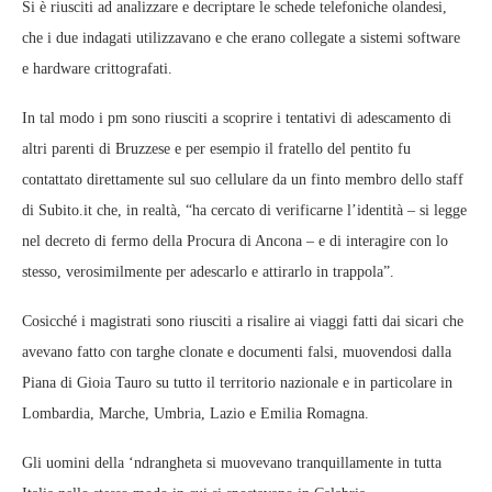
Si è riusciti ad analizzare e decriptare le schede telefoniche olandesi,
che i due indagati utilizzavano e che erano collegate a sistemi software
e hardware crittografati.
In tal modo i pm sono riusciti a scoprire i tentativi di adescamento di
altri parenti di Bruzzese e per esempio il fratello del pentito fu
contattato direttamente sul suo cellulare da un finto membro dello staff
di Subito.it che, in realtà, “ha cercato di verificarne l’identità – si legge
nel decreto di fermo della Procura di Ancona – e di interagire con lo
stesso, verosimilmente per adescarlo e attirarlo in trappola”.
Cosicché i magistrati sono riusciti a risalire ai viaggi fatti dai sicari che
avevano fatto con targhe clonate e documenti falsi, muovendosi dalla
Piana di Gioia Tauro su tutto il territorio nazionale e in particolare in
Lombardia, Marche, Umbria, Lazio e Emilia Romagna.
Gli uomini della ‘ndrangheta si muovevano tranquillamente in tutta