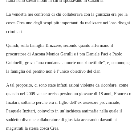
Italia nello stesso modo in cui si spostavano in Calabria.
La vendetta nei confronti di chi collaborava con la giustizia era per la
cosca Crea uno degli scopi più importanti da realizzare nei loro disegni
criminali.
Quindi, sulla famiglia Bruzzese, secondo quanto affermano il
procuratore di Ancona Monica Garulli e i pm Daniele Paci e Paolo
Gubinelli, grava “una condanna a morte non rimettibile”, e, comunque,
la famiglia del pentito non è l’unico obiettivo del clan.
A tal proposito, ci sono state infatti azioni violente da ricordare, come
quando nel 2009 venne ucciso persino un giovane di 18 anni, Francesco
Inzitari, soltanto perché era il figlio dell’ex assessore provinciale,
Pasquale Inzitari, coinvolto in un’inchiesta antimafia nella quale il
suddetto divenne collaboratore di giustizia accusando davanti ai
magistrati la stessa cosca Crea.