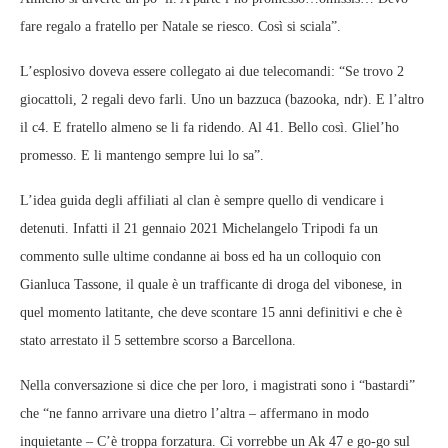
fare regalo a fratello per Natale se riesco. Così si sciala”.
L’esplosivo doveva essere collegato ai due telecomandi: “Se trovo 2
giocattoli, 2 regali devo farli. Uno un bazzuca (bazooka, ndr). E l’altro
il c4. E fratello almeno se li fa ridendo. Al 41. Bello così. Gliel’ho
promesso. E li mantengo sempre lui lo sa”.
L’idea guida degli affiliati al clan è sempre quello di vendicare i
detenuti. Infatti il 21 gennaio 2021 Michelangelo Tripodi fa un
commento sulle ultime condanne ai boss ed ha un colloquio con
Gianluca Tassone, il quale è un trafficante di droga del vibonese, in
quel momento latitante, che deve scontare 15 anni definitivi e che è
stato arrestato il 5 settembre scorso a Barcellona.
Nella conversazione si dice che per loro, i magistrati sono i “bastardi”
che “ne fanno arrivare una dietro l’altra – affermano in modo
inquietante – C’è troppa forzatura. Ci vorrebbe un Ak 47 e go-go sul