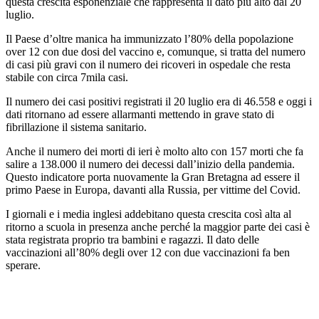
questa crescita esponenziale che rappresenta il dato più alto dal 20
luglio.
Il Paese d’oltre manica ha immunizzato l’80% della popolazione
over 12 con due dosi del vaccino e, comunque, si tratta del numero
di casi più gravi con il numero dei ricoveri in ospedale che resta
stabile con circa 7mila casi.
Il numero dei casi positivi registrati il 20 luglio era di 46.558 e oggi i
dati ritornano ad essere allarmanti mettendo in grave stato di
fibrillazione il sistema sanitario.
Anche il numero dei morti di ieri è molto alto con 157 morti che fa
salire a 138.000 il numero dei decessi dall’inizio della pandemia.
Questo indicatore porta nuovamente la Gran Bretagna ad essere il
primo Paese in Europa, davanti alla Russia, per vittime del Covid.
I giornali e i media inglesi addebitano questa crescita così alta al
ritorno a scuola in presenza anche perché la maggior parte dei casi è
stata registrata proprio tra bambini e ragazzi. Il dato delle
vaccinazioni all’80% degli over 12 con due vaccinazioni fa ben
sperare.