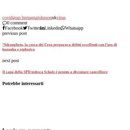
covid
gran bretagna
johnson
uk
virus
0 comment
Facebook
Twitter
Linkedin
Whatsapp
previous post
‘Ndrangheta, la cosca dei Crea preparava delitti eccellenti con l’uso di
bazooka e esplosivo
next post
Il capo della SPD tedesca Scholz è pronto a diventare cancelliere
Potrebbe interessarti