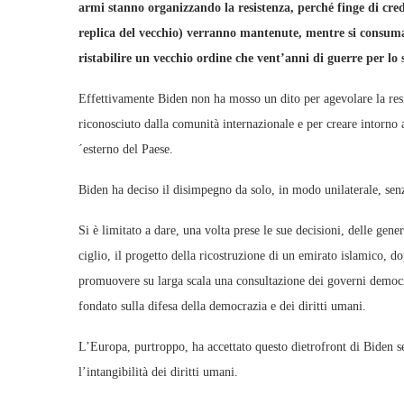
armi stanno organizzando la resistenza, perché finge di cre
replica del vecchio) verranno mantenute, mentre si consuman
ristabilire un vecchio ordine che vent’anni di guerre per lo
Effettivamente Biden non ha mosso un dito per agevolare la resi
riconosciuto dalla comunità internazionale e per creare intorno ad
´esterno del Paese.
Biden ha deciso il disimpegno da solo, in modo unilaterale, senz
Si è limitato a dare, una volta prese le sue decisioni, delle gen
ciglio, il progetto della ricostruzione di un emirato islamico, d
promuovere su larga scala una consultazione dei governi democra
fondato sulla difesa della democrazia e dei diritti umani.
L’Europa, purtroppo, ha accettato questo dietrofront di Biden se
l’intangibilità dei diritti umani.