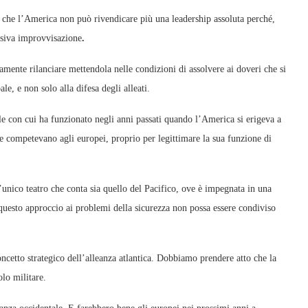
o che l’America non può rivendicare più una leadership assoluta perché,
ssiva improvvisazione
.
ramente rilanciare mettendola nelle condizioni di assolvere ai doveri che si
e, e non solo alla difesa degli alleati.
e con cui ha funzionato negli anni passati quando l’America si erigeva a
he competevano agli europei, proprio per legittimare la sua funzione di
nico teatro che conta sia quello del Pacifico, ove è impegnata in una
uesto approccio ai problemi della sicurezza non possa essere condiviso
ncetto strategico dell’alleanza atlantica. Dobbiamo prendere atto che la
olo militare.