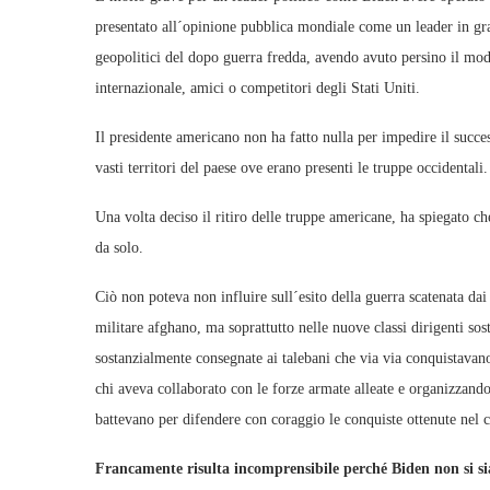
presentato all´opinione pubblica mondiale come un leader in grad
geopolitici del dopo guerra fredda, avendo avuto persino il mod
internazionale, amici o competitori degli Stati Uniti.
Il presidente americano non ha fatto nulla per impedire il succe
vasti territori del paese ove erano presenti le truppe occidentali.
Una volta deciso il ritiro delle truppe americane, ha spiegato ch
da solo.
Ciò non poteva non influire sull´esito della guerra scatenata dai
militare afghano, ma soprattutto nelle nuove classi dirigenti sos
sostanzialmente consegnate ai talebani che via via conquistavano
chi aveva collaborato con le forze armate alleate e organizzando
battevano per difendere con coraggio le conquiste ottenute nel c
Francamente risulta incomprensibile perché Biden non si sia 