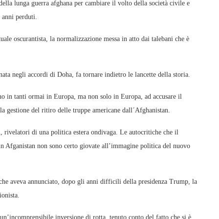
ella lunga guerra afghana per cambiare il volto della società civile e
 anni perduti.
ituale oscurantista, la normalizzazione messa in atto dai talebani che è
nata negli accordi di Doha, fa tornare indietro le lancette della storia.
no in tanti ormai in Europa, ma non solo in Europa, ad accusare il
la gestione del ritiro delle truppe americane dall´Afghanistan.
rivelatori di una politica estera ondivaga. Le autocritiche che il
in Afganistan non sono certo giovate all’immagine politica del nuovo
he aveva annunciato, dopo gli anni difficili della presidenza Trump, la
ionista.
n’incomprensibile inversione di rotta, tenuto conto del fatto che si è