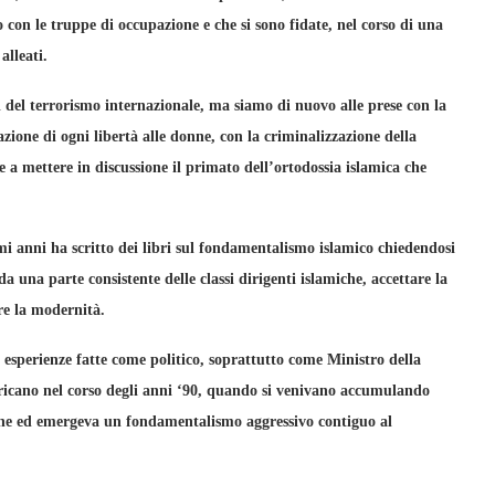
 con le truppe di occupazione e che si sono fidate, nel corso di una
alleati.
li del terrorismo internazionale, ma siamo di nuovo alle prese con la
azione di ogni libertà alle donne, con la criminalizzazione della
te a mettere in discussione il primato dell’ortodossia islamica che
mi anni ha scritto dei libri sul fondamentalismo islamico chiedendosi
a una parte consistente delle classi dirigenti islamiche, accettare la
re la modernità.
e esperienze fatte come politico, soprattutto come Ministro della
fricano nel corso degli anni ‘90, quando si venivano accumulando
gione ed emergeva un fondamentalismo aggressivo contiguo al