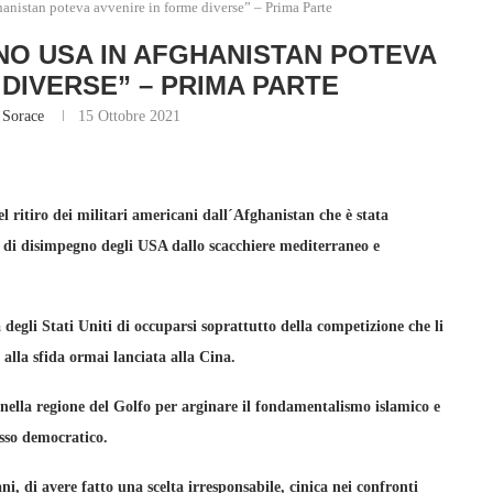
anistan poteva avvenire in forme diverse” – Prima Parte
GNO USA IN AFGHANISTAN POTEVA
 DIVERSE” – PRIMA PARTE
 Sorace
15 Ottobre 2021
l ritiro dei militari americani dall´Afghanistan che è stata
 di disimpegno degli USA dallo scacchiere mediterraneo e
 degli Stati Uniti di occuparsi soprattutto della competizione che li
 alla sfida ormai lanciata alla Cina.
nella regione del Golfo per arginare il fondamentalismo islamico e
esso democratico.
, di avere fatto una scelta irresponsabile, cinica nei confronti