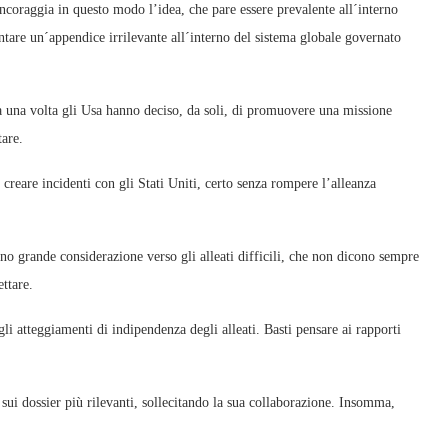
ncoraggia in questo modo l’idea, che pare essere prevalente all´interno
tare un´appendice irrilevante all´interno del sistema globale governato
 una volta gli Usa hanno deciso, da soli, di promuovere una missione
tare.
reare incidenti con gli Stati Uniti, certo senza rompere l’alleanza
no grande considerazione verso gli alleati difficili, che non dicono sempre
ettare.
li atteggiamenti di indipendenza degli alleati. Basti pensare ai rapporti
 sui dossier più rilevanti, sollecitando la sua collaborazione. Insomma,