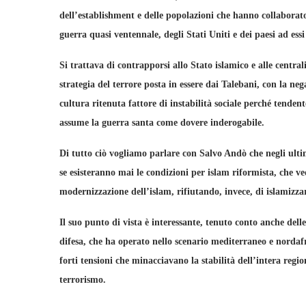
dell’establishment e delle popolazioni che hanno collaborato
guerra quasi ventennale, degli Stati Uniti e dei paesi ad essi 
Si trattava di contrapporsi allo Stato islamico e alle centra
strategia del terrore posta in essere dai Talebani, con la neg
cultura ritenuta fattore di instabilità sociale perché tenden
assume la guerra santa come dovere inderogabile.
Di tutto ciò vogliamo parlare con Salvo Andò che negli ulti
se esisteranno mai le condizioni per islam riformista, che ved
modernizzazione dell’islam, rifiutando, invece, di islamizza
Il suo punto di vista è interessante, tenuto conto anche dell
difesa, che ha operato nello scenario mediterraneo e norda
forti tensioni che minacciavano la stabilità dell’intera re
terrorismo.