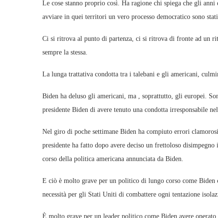
Le cose stanno proprio così. Ha ragione chi spiega che gli anni d
avviare in quei territori un vero processo democratico sono stati
Ci si ritrova al punto di partenza, ci si ritrova di fronte ad un r
sempre la stessa.
La lunga trattativa condotta tra i talebani e gli americani, culmi
Biden ha deluso gli americani, ma , soprattutto, gli europei. So
presidente Biden di avere tenuto una condotta irresponsabile nel
Nel giro di poche settimane Biden ha compiuto errori clamorosi, 
presidente ha fatto dopo avere deciso un frettoloso disimpegno 
corso della politica americana annunciata da Biden.
E ciò è molto grave per un politico di lungo corso come Biden c
necessità per gli Stati Uniti di combattere ogni tentazione isolaz
È molto grave per un leader politico come Biden avere operato u