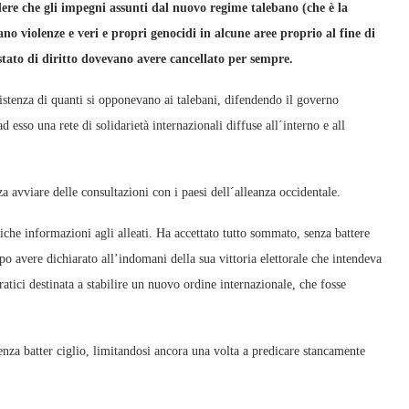
dere che gli impegni assunti dal nuovo regime talebano (che è la
o violenze e veri e propri genocidi in alcune aree proprio al fine di
 stato di diritto dovevano avere cancellato per sempre.
stenza di quanti si opponevano ai talebani, difendendo il governo
 esso una rete di solidarietà internazionali diffuse all´interno e all
a avviare delle consultazioni con i paesi dell´alleanza occidentale.
eriche informazioni agli alleati. Ha accettato tutto sommato, senza battere
opo avere dichiarato all’indomani della sua vittoria elettorale che intendeva
tici destinata a stabilire un nuovo ordine internazionale, che fosse
nza batter ciglio, limitandosi ancora una volta a predicare stancamente