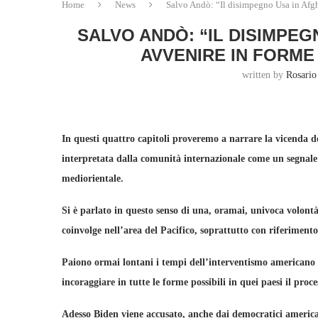
Home
News
Salvo Andò: “Il disimpegno Usa in Afgh
SALVO ANDÒ: “IL DISIMPE
AVVENIRE IN FORME
written by
Rosario
In questi quattro capitoli proveremo a narrare la vicenda de
interpretata dalla comunità internazionale come un segnale
mediorientale.
Si è parlato in questo senso di una, oramai, univoca volontà
coinvolge nell’area del Pacifico, soprattutto con riferimento
Paiono ormai lontani i tempi dell’interventismo americano 
incoraggiare in tutte le forme possibili in quei paesi il proc
Adesso Biden viene accusato, anche dai democratici americani