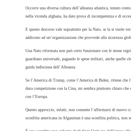
Occorre una diversa cultura dell’alleanza atlantica, tenuto cont
nella vicenda afghana, ha dato prova di incompetenza e di ecce
E questo discorso vale soprattutto per la Nato, se la si vuole ve
addicono ad un’organizzazione che provvede alla sicurezza global
Una Nato riformata non può certo funzionare con le stesse regol
guardiano universale, pagando le spese militari, anche quelle c
guida indiscussa dell’Alleanza.
Se l’America di Trump, come l’America di Biden, ritiene che l’u
dura competizione con la Cina, mi sembra piuttosto chiaro che q
con l’Europa.
Questo approccio, infatti, non consente l’affermarsi di nuovo co
sconfitta americana in Afganistan è una sconfitta politica, non s