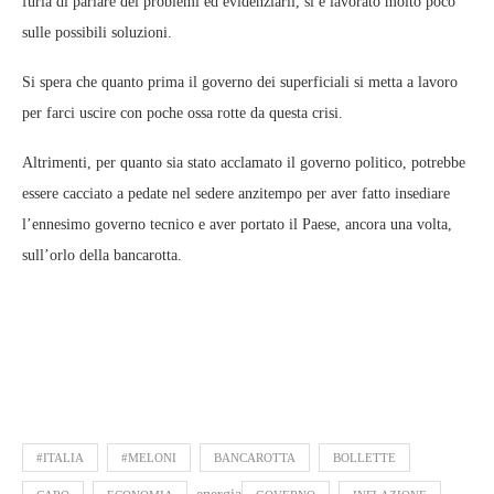
furia di parlare dei problemi ed evidenziarli, si è lavorato molto poco
sulle possibili soluzioni.
Si spera che quanto prima il governo dei superficiali si metta a lavoro
per farci uscire con poche ossa rotte da questa crisi.
Altrimenti, per quanto sia stato acclamato il governo politico, potrebbe
essere cacciato a pedate nel sedere anzitempo per aver fatto insediare
l’ennesimo governo tecnico e aver portato il Paese, ancora una volta,
sull’orlo della bancarotta.
#ITALIA
#MELONI
BANCAROTTA
BOLLETTE