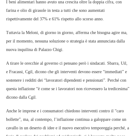
I beni alimentari hanno avuto una crescita oltre la doppia cifra, con
farina e olio di girasole in testa a tutti che sono aumentati
rispettivamente del 37% e 61% rispetto allo scorso anno.
Tuttavia la Meloni, di giorno in giorno, afferma che bisogna agire ma,
per il momento, nessuna soluzione o strategia è stata annunciata dalla
nuova inquilina di Palazzo Chigi.
A tirare le orecchie al governo ci pensano però i sindacati. Sbarra, Uil,
e Fracassi, Cgil, dicono che gli interventi devono essere “immediati” e
sostenere i redditi dei “lavoratori dipendenti e pensionati”. Perché con
questa inflazione “è come se i lavoratori non ricevessero la tredicesima”
dicono dalla Cgil.
Anche le imprese e i consumatori chiedono interventi contro il “caro
bollette”, ma, al contempo, l’inflazione continua a galoppare come un
cavallo in un deserto di idee e il nuovo esecutivo temporeggia perché, a