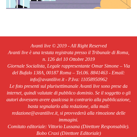
Avanti live © 2019 - All Right Reserved
Avanti live è una testata registrata presso il Tribunale di Roma,
n. 126 del 10 Ottobre 2019
Giornale Socialista, Legale rappresentante Omar Simone – Via
del Bufalo 138A, 00187 Roma – Tel.06. 8841463 - Email:
info@avantilive.it - P.Iva: 11058950962
Le foto presenti sul plurisettimanale Avanti live sono prese da
internet, quindi valutate di pubblico dominio. Se il soggetto o gli
autori dovessero avere qualcosa in contrario alla pubblicazione,
basta segnalarlo alla redazione, alla mail:
redazione@avantilive.it, si provvederà alla rimozione delle
immagini.
Comitato editoriale: Vittorio Lussana (Direttore Responsabile).
Bobo Craxi (Direttore Editoriale)