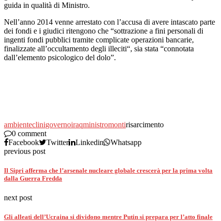
guida in qualità di Ministro.
Nell’anno 2014 venne arrestato con l’accusa di avere intascato parte
dei fondi e i giudici ritengono che “sottrazione a fini personali di
ingenti fondi pubblici tramite complicate operazioni bancarie,
finalizzate all’occultamento degli illeciti“, sia stata “connotata
dall’elemento psicologico del dolo”.
ambiente
clini
governo
iraq
ministro
monti
risarcimento
0 comment
Facebook
Twitter
Linkedin
Whatsapp
previous post
Il Sipri afferma che l’arsenale nucleare globale crescerà per la prima volta
dalla Guerra Fredda
next post
Gli alleati dell’Ucraina si dividono mentre Putin si prepara per l’atto finale