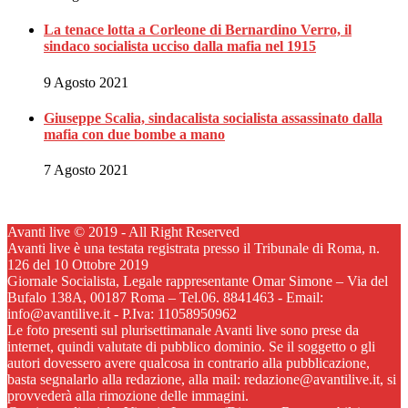
La tenace lotta a Corleone di Bernardino Verro, il
sindaco socialista ucciso dalla mafia nel 1915
9 Agosto 2021
Giuseppe Scalia, sindacalista socialista assassinato dalla
mafia con due bombe a mano
7 Agosto 2021
Avanti live © 2019 - All Right Reserved
Avanti live è una testata registrata presso il Tribunale di Roma, n.
126 del 10 Ottobre 2019
Giornale Socialista, Legale rappresentante Omar Simone – Via del
Bufalo 138A, 00187 Roma – Tel.06. 8841463 - Email:
info@avantilive.it - P.Iva: 11058950962
Le foto presenti sul plurisettimanale Avanti live sono prese da
internet, quindi valutate di pubblico dominio. Se il soggetto o gli
autori dovessero avere qualcosa in contrario alla pubblicazione,
basta segnalarlo alla redazione, alla mail: redazione@avantilive.it, si
provvederà alla rimozione delle immagini.