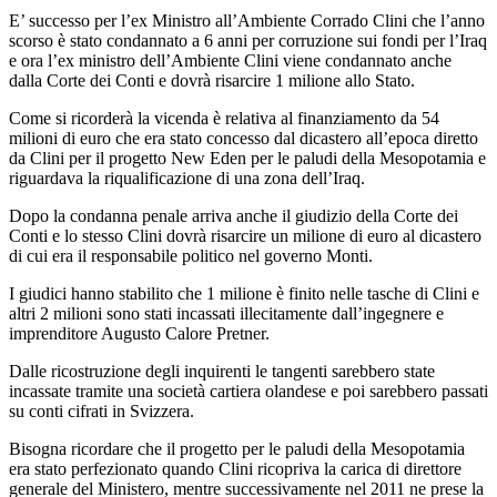
E’ successo per l’ex Ministro all’Ambiente Corrado Clini che l’anno
scorso è stato condannato a 6 anni per corruzione sui fondi per l’Iraq
e ora l’ex ministro dell’Ambiente Clini viene condannato anche
dalla Corte dei Conti e dovrà risarcire 1 milione allo Stato.
Come si ricorderà la vicenda è relativa al finanziamento da 54
milioni di euro che era stato concesso dal dicastero all’epoca diretto
da Clini per il progetto New Eden per le paludi della Mesopotamia e
riguardava la riqualificazione di una zona dell’Iraq.
Dopo la condanna penale arriva anche il giudizio della Corte dei
Conti e lo stesso Clini dovrà risarcire un milione di euro al dicastero
di cui era il responsabile politico nel governo Monti.
I giudici hanno stabilito che 1 milione è finito nelle tasche di Clini e
altri 2 milioni sono stati incassati illecitamente dall’ingegnere e
imprenditore Augusto Calore Pretner.
Dalle ricostruzione degli inquirenti le tangenti sarebbero state
incassate tramite una società cartiera olandese e poi sarebbero passati
su conti cifrati in Svizzera.
Bisogna ricordare che il progetto per le paludi della Mesopotamia
era stato perfezionato quando Clini ricopriva la carica di direttore
generale del Ministero, mentre successivamente nel 2011 ne prese la