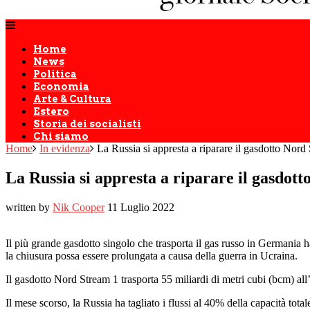
Home
News
Politica
Economia
Arte & Cultura
Estero
Storia dei socialisti
Chi siamo
Home
In evidenza
La Russia si appresta a riparare il gasdotto Nord
La Russia si appresta a riparare il gasdot
written by
Nik Cooper
11 Luglio 2022
Il più grande gasdotto singolo che trasporta il gas russo in Germania 
la chiusura possa essere prolungata a causa della guerra in Ucraina.
Il gasdotto Nord Stream 1 trasporta 55 miliardi di metri cubi (bcm) al
Il mese scorso, la Russia ha tagliato i flussi al 40% della capacità tota