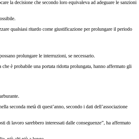
ocare la decisione che secondo loro equivaleva ad adeguare le sanzioni
ossibile.
are qualsiasi ritardo come giustificazione per prolungare il periodo
 possano prolungare le interruzioni, se necessario.
ca che è probabile una portata ridotta prolungata, hanno affermato gli
arburante.
 nella seconda metà di quest’anno, secondo i dati dell’associazione
sti di lavoro sarebbero interessati dalle conseguenze”, ha affermato
e, più alti più a lungo.