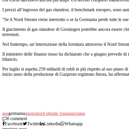
I prezzi all’ingrosso del gas olandese, il benchmark europeo, sono aume
“Se il Nord Stream viene interrotto o se la Germania perde tutte le sue 
Il giacimento di gas olandese di Groningen potrebbe ancora essere chia
terremoti.
Nel frattempo, un’interruzione della fornitura attraverso il Nord Str
Il ministero delle finanze russo ha dichiarato che a giugno prevede di ri
bilancio.
Per luglio si aspetta 259 miliardi di rubli in più rispetto al suo pian
inizio anno della produzione di Gazprom registrato finora, ha afferm
gas
germania
guerra
nord stream 1
russia
ucraina
0 comment
Facebook
Twitter
Linkedin
Whatsapp
previous post