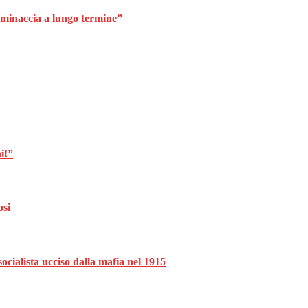
minaccia a lungo termine”
i!”
osi
ocialista ucciso dalla mafia nel 1915