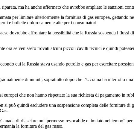
a riparata, ma ha anche affermato che avrebbe ampliato le sanzioni contro
ta per limitare ulteriormente la fornitura di gas europea, gettando nel
erni e bollette dolorosamente alte per i consumatori.
ese dovrebbe affrontare la possibilità che la Russia sospenda i flussi di
ra se venissero trovati alcuni piccoli cavilli tecnici e quindi potessero
econdo cui la Russia stava usando petrolio e gas per esercitare pressio
.
gradualmente diminuiti, soprattutto dopo che l’Ucraina ha interrotto una 
si europei che non hanno rispettato la sua richiesta di pagamento in rubl
n si può quindi escludere una sospensione completa delle forniture di 
 Gas.
Canada di rilasciare un “permesso revocabile e limitato nel tempo” per c
rmania la fornitura del gas russo.