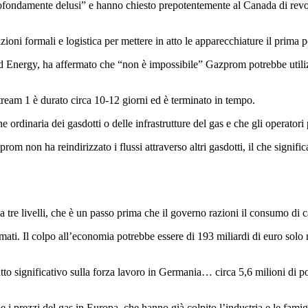
 “profondamente delusi” e hanno chiesto prepotentemente al Canada di rev
ni formali e logistica per mettere in atto le apparecchiature il prima p
d Energy, ha affermato che “non è impossibile” Gazprom potrebbe utilizz
ream 1 è durato circa 10-12 giorni ed è terminato in tempo.
 ordinaria dei gasdotti o delle infrastrutture del gas e che gli operatori
m non ha reindirizzato i flussi attraverso altri gasdotti, il che signifi
 tre livelli, che è un passo prima che il governo razioni il consumo di c
rmati. Il colpo all’economia potrebbe essere di 193 miliardi di euro solo
to significativo sulla forza lavoro in Germania… circa 5,6 milioni di po
i prezzi del gas in Europa, che hanno già colpito l’industria e le famigli