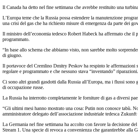
Il Canada ha detto nel fine settimana che avrebbe restituito una turbin
L’Europa teme che la Russia possa estendere la manutenzione programma
una crisi del gas che ha richiesto misure di emergenza da parte dei gov
Il ministro dell’economia tedesco Robert Habeck ha affermato che il pa
programmato.
“In base allo schema che abbiamo visto, non sarebbe molto sorprendente o
di giugno.
Il portavoce del Cremlino Dmitry Peskov ha respinto le affermazioni s
regolare e programmato e che nessuno stava “inventando” riparazioni
Ci sono altri grandi gasdotti dalla Russia all’Europa, ma i flussi sono 
di occupazione russe.
La Russia ha interrotto completamente le forniture di gas a diversi pae
“Gli ultimi mesi hanno mostrato una cosa: Putin non conosce tabù. No
amministratore delegato dell’associazione industriale tedesca Zukunft
La Germania nel fine settimana ha accolto con favore la decisione del 
Stream 1. Una specie di revoca a convenienza che garantirebbe alla Ge