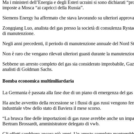
Ma i ministeri dell’Energia e degli Esteri ucraini si sono dichiarati
imposte a Mosca “ai capricci della Russia”.
Siemens Energy ha affermato che stava lavorando su ulteriori approvazio
Zongqiang Luo, analista del gas presso la società di consulenza Rysta
di manutenzione.
Negli anni precedenti, il periodo di manutenzione annuale del Nord St
Non è raro che vengano rilevati ulteriori guasti durante la manutenzione
Sebbene un arresto completo del gas sia considerato improbabile, Gazpro
analisti di Goldman Sachs.
Bomba economica multimiliardaria
La Germania è passata alla fase due di un piano di emergenza del gas a
Ha anche avvertito della recessione se i flussi di gas russi vengono fe
industriale vbw dello stato di Baviera il mese scorso.
“La brusca fine delle importazioni di gas russe avrebbe anche un impat
Bertram Brossardt, amministratore delegato di vwb.
Gli effetti sarebbero ancora più ampi. Un arresto completo manterrebbe 