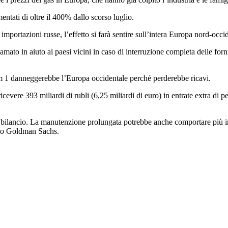
ntati di oltre il 400% dallo scorso luglio.
importazioni russe, l’effetto si farà sentire sull’intera Europa nord-occ
mato in aiuto ai paesi vicini in caso di interruzione completa delle for
eam 1 danneggerebbe l’Europa occidentale perché perderebbe ricavi.
cevere 393 miliardi di rubli (6,25 miliardi di euro) in entrate extra di pe
o di bilancio. La manutenzione prolungata potrebbe anche comportare più i
ato Goldman Sachs.