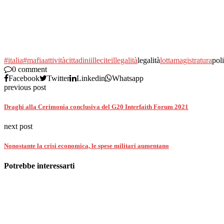
#italia
#mafia
attività
cittadini
illecite
illegalità
legalità
lotta
magistratura
poli
0 comment
Facebook
Twitter
Linkedin
Whatsapp
previous post
Draghi alla Cerimonia conclusiva del G20 Interfaith Forum 2021
next post
Nonostante la crisi economica, le spese militari aumentano
Potrebbe interessarti