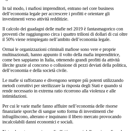
In tal modo, i mafiosi imprenditori, entrano nel core business
dell’economia legale per accrescere i profitti e orientare gli
investimenti verso attività redditizie.
Il calcolo dei guadagni delle mafie nel 2019 è fantasmagorico con
proventi che raggiungono circa i quattro trilioni di dollari di cui oltre
il 50% viene reimpiegato nell’ambito dell’economia legale.
Ormai le organizzazioni criminali mafiose sono vere e proprie
multinazionali, hanno appunto il volto della mafia imprenditrice,
come ben sappiamo in Italia, ottenendo grandi profitti da attività
illecite grazie al concorso o collusione di pezzi deviati della politica,
dell’economia e della società civile.
Le mafie si rafforzano e divengono sempre più potenti utilizzando
metodi corruttivi per sterilizzare la risposta degli Stati e quando si
rende necessario in extrema ratio ricorrono alla violenza e alle
intimidazioni.
Per cui le varie mafie fanno affluire nell’economia delle risorse
finanziarie sporche di sangue sotto forma di investimenti che
infragiliscono, alterano e inquinano il libero mercato provocando
incalcolabili danni economici e sociali.