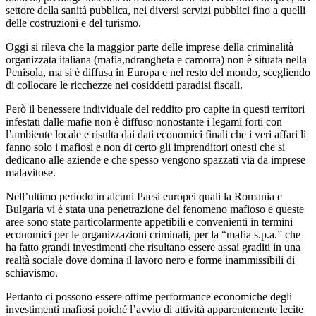
settore della sanità pubblica, nei diversi servizi pubblici fino a quelli
delle costruzioni e del turismo.
Oggi si rileva che la maggior parte delle imprese della criminalità
organizzata italiana (mafia,ndrangheta e camorra) non è situata nella
Penisola, ma si è diffusa in Europa e nel resto del mondo, scegliendo
di collocare le ricchezze nei cosiddetti paradisi fiscali.
Però il benessere individuale del reddito pro capite in questi territori
infestati dalle mafie non è diffuso nonostante i legami forti con
l’ambiente locale e risulta dai dati economici finali che i veri affari li
fanno solo i mafiosi e non di certo gli imprenditori onesti che si
dedicano alle aziende e che spesso vengono spazzati via da imprese
malavitose.
Nell’ultimo periodo in alcuni Paesi europei quali la Romania e
Bulgaria vi è stata una penetrazione del fenomeno mafioso e queste
aree sono state particolarmente appetibili e convenienti in termini
economici per le organizzazioni criminali, per la “mafia s.p.a.” che
ha fatto grandi investimenti che risultano essere assai graditi in una
realtà sociale dove domina il lavoro nero e forme inammissibili di
schiavismo.
Pertanto ci possono essere ottime performance economiche degli
investimenti mafiosi poiché l’avvio di attività apparentemente lecite