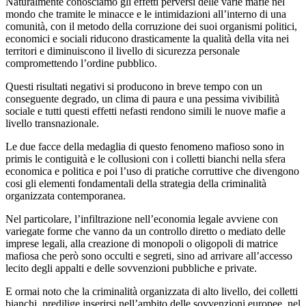
Naturalmente conosciamo gli effetti perversi delle varie mafie nel
mondo che tramite le minacce e le intimidazioni all’interno di una
comunità, con il metodo della corruzione dei suoi organismi politici,
economici e sociali riducono drasticamente la qualità della vita nei
territori e diminuiscono il livello di sicurezza personale
compromettendo l’ordine pubblico.
Questi risultati negativi si producono in breve tempo con un
conseguente degrado, un clima di paura e una pessima vivibilità
sociale e tutti questi effetti nefasti rendono simili le nuove mafie a
livello transnazionale.
Le due facce della medaglia di questo fenomeno mafioso sono in
primis le contiguità e le collusioni con i colletti bianchi nella sfera
economica e politica e poi l’uso di pratiche corruttive che divengono
cosi gli elementi fondamentali della strategia della criminalità
organizzata contemporanea.
Nel particolare, l’infiltrazione nell’economia legale avviene con
variegate forme che vanno da un controllo diretto o mediato delle
imprese legali, alla creazione di monopoli o oligopoli di matrice
mafiosa che però sono occulti e segreti, sino ad arrivare all’accesso
lecito degli appalti e delle sovvenzioni pubbliche e private.
E ormai noto che la criminalità organizzata di alto livello, dei colletti
bianchi, predilige inserirsi nell’ambito delle sovvenzioni europee, nel