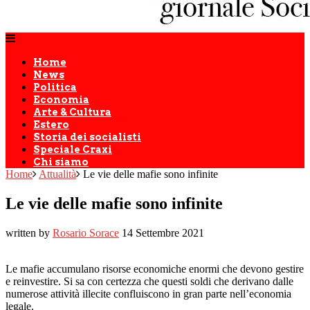
Home
News
Politica
Economia
Arte & Cultura
Estero
Storia dei socialisti
Speciale Craxi
Chi siamo
Home
Attualità
Le vie delle mafie sono infinite
Le vie delle mafie sono infinite
written by
Rosario Sorace
14 Settembre 2021
Le mafie accumulano risorse economiche enormi che devono gestire
e reinvestire. Si sa con certezza che questi soldi che derivano dalle
numerose attività illecite confluiscono in gran parte nell’economia
legale.