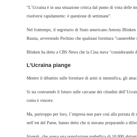
“L’Ucraina è in una situazione critica dal punto di vista delle 
risolversi rapidamente: è questione di settimane”.
Nel frattempo, il segretario di Stato americano Antony Blinken h
Russia, avvertendo Pechino che qualsiasi fornitura “causerebbe 
Blinken ha detto a CBS News che la Cina stava “considerando di 
L’Ucraina piange
Mentre il dibattito sulle forniture di armi si intensifica, gli atta
Si sta costruendo il futuro sulle carcasse dei cittadini dell’Ucr
conta è vincere.
Ma, purtroppo per loro, l’impresa non pare così alla portata di ma
nell’est del Paese, hanno detto che si stavano preparando a difen
Siversk, che aveva una popolazione prebellica di 10.000 abitant