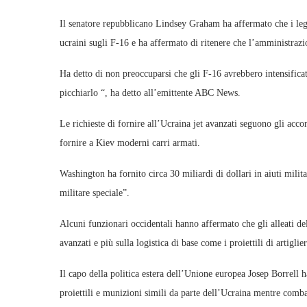
Il senatore repubblicano Lindsey Graham ha affermato che i legi
ucraini sugli F-16 e ha affermato di ritenere che l’amministrazi
Ha detto di non preoccuparsi che gli F-16 avrebbero intensificat
picchiarlo “, ha detto all’emittente ABC News.
Le richieste di fornire all’Ucraina jet avanzati seguono gli acc
fornire a Kiev moderni carri armati.
Washington ha fornito circa 30 miliardi di dollari in aiuti milit
militare speciale”.
Alcuni funzionari occidentali hanno affermato che gli alleati 
avanzati e più sulla logistica di base come i proiettili di artiglier
Il capo della politica estera dell’Unione europea Josep Borrell 
proiettili e munizioni simili da parte dell’Ucraina mentre comba