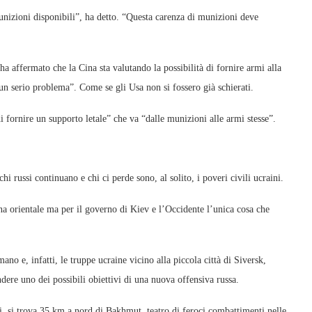
munizioni disponibili”, ha detto. “Questa carenza di munizioni deve
a affermato che la Cina sta valutando la possibilità di fornire armi alla
un serio problema”. Come se gli Usa non si fossero già schierati.
fornire un supporto letale” che va “dalle munizioni alle armi stesse”.
cchi russi continuano e chi ci perde sono, al solito, i poveri civili ucraini.
aina orientale ma per il governo di Kiev e l’Occidente l’unica cosa che
no e, infatti, le truppe ucraine vicino alla piccola città di Siversk,
dere uno dei possibili obiettivi di una nuova offensiva russa.
i, si trova 35 km a nord di Bakhmut, teatro di feroci combattimenti nelle