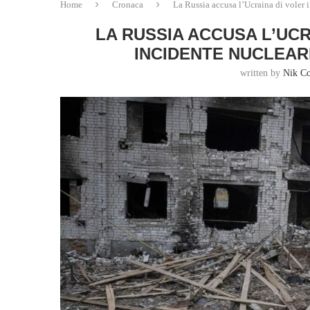
Home
Cronaca
La Russia accusa l’Ucraina di voler 
LA RUSSIA ACCUSA L’UC
INCIDENTE NUCLEAR
written by
Nik C