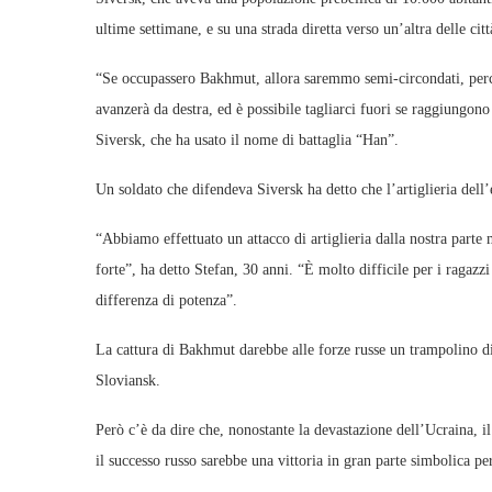
ultime settimane, e su una strada diretta verso un’altra delle ci
“Se occupassero Bakhmut, allora saremmo semi-circondati, perch
avanzerà da destra, ed è possibile tagliarci fuori se raggiungon
Siversk, che ha usato il nome di battaglia “Han”.
Un soldato che difendeva Siversk ha detto che l’artiglieria dell’
“Abbiamo effettuato un attacco di artiglieria dalla nostra parte
forte”, ha detto Stefan, 30 anni. “È molto difficile per i ragazz
differenza di potenza”.
La cattura di Bakhmut darebbe alle forze russe un trampolino di
Sloviansk.
Però c’è da dire che, nonostante la devastazione dell’Ucraina, i
il successo russo sarebbe una vittoria in gran parte simbolica pe