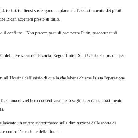
slatori statunitensi sostengono ampiamente l’addestramento dei piloti
one Biden accetterà presto di farlo.
o il conflitto. “Non preoccuparti di provocare Putin; preoccupati di
ordi del mese scorso di Francia, Regno Unito, Stati Uniti e Germania per
ari all’Ucraina dall’inizio di quella che Mosca chiama la sua “operazione
dell’Ucraina dovrebbero concentrarsi meno sugli aerei da combattimento
ia.
ha lanciato un severo avvertimento sulla diminuzione delle scorte di
tte contro l’invasione della Russia.