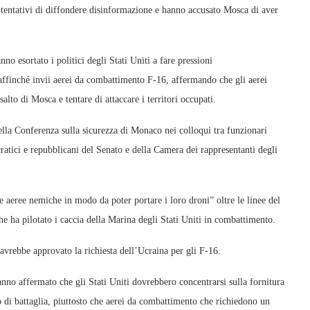
i tentativi di diffondere disinformazione e hanno accusato Mosca di aver
o esortato i politici degli Stati Uniti a fare pressioni
 affinché invii aerei da combattimento F-16, affermando che gli aerei
alto di Mosca e tentare di attaccare i territori occupati.
ella Conferenza sulla sicurezza di Monaco nei colloqui tra funzionari
ratici e repubblicani del Senato e della Camera dei rappresentanti degli
 aeree nemiche in modo da poter portare i loro droni” oltre le linee del
he ha pilotato i caccia della Marina degli Stati Uniti in combattimento.
 avrebbe approvato la richiesta dell’Ucraina per gli F-16.
no affermato che gli Stati Uniti dovrebbero concentrarsi sulla fornitura
 di battaglia, piuttosto che aerei da combattimento che richiedono un