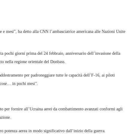
ne e mesi”, ha detto alla CNN l’ambasciatrice americana alle Nazioni Unite
ta pochi giorni prima del 24 febbraio, anniversario dell’invasione della
tto nella regione orientale del Donbass.
destramento per padroneggiare tutte le capacità dell’F-16, ai piloti
i cose… in pochi mesi”.
rto per fornire all’Ucraina aerei da combattimento avanzati conformi agli
azione.
loro potenza aerea in modo significativo dall’inizio della guerra.