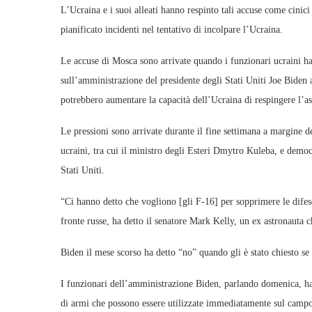
L’Ucraina e i suoi alleati hanno respinto tali accuse come cinic
pianificato incidenti nel tentativo di incolpare l’Ucraina.
Le accuse di Mosca sono arrivate quando i funzionari ucraini hann
sull’amministrazione del presidente degli Stati Uniti Joe Biden
potrebbero aumentare la capacità dell’Ucraina di respingere l’ass
Le pressioni sono arrivate durante il fine settimana a margine d
ucraini, tra cui il ministro degli Esteri Dmytro Kuleba, e democ
Stati Uniti.
“Ci hanno detto che vogliono [gli F-16] per sopprimere le difese
fronte russe, ha detto il senatore Mark Kelly, un ex astronauta c
Biden il mese scorso ha detto “no” quando gli è stato chiesto se
I funzionari dell’amministrazione Biden, parlando domenica, han
di armi che possono essere utilizzate immediatamente sul campo