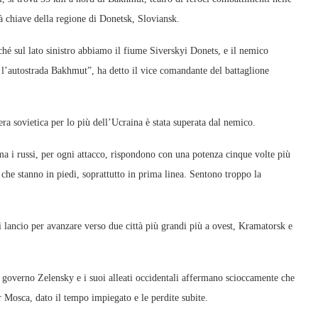
ttà chiave della regione di Donetsk, Sloviansk.
é sul lato sinistro abbiamo il fiume Siverskyi Donets, e il nemico
o l’autostrada Bakhmut”, ha detto il vice comandante del battaglione
era sovietica per lo più dell’Ucraina è stata superata dal nemico.
 ma i russi, per ogni attacco, rispondono con una potenza cinque volte più
i che stanno in piedi, soprattutto in prima linea. Sentono troppo la
 lancio per avanzare verso due città più grandi più a ovest, Kramatorsk e
l governo Zelensky e i suoi alleati occidentali affermano scioccamente che
r Mosca, dato il tempo impiegato e le perdite subite.