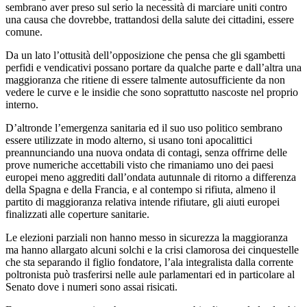
sembrano aver preso sul serio la necessità di marciare uniti contro
una causa che dovrebbe, trattandosi della salute dei cittadini, essere
comune.
Da un lato l’ottusità dell’opposizione che pensa che gli sgambetti
perfidi e vendicativi possano portare da qualche parte e dall’altra una
maggioranza che ritiene di essere talmente autosufficiente da non
vedere le curve e le insidie che sono soprattutto nascoste nel proprio
interno.
D’altronde l’emergenza sanitaria ed il suo uso politico sembrano
essere utilizzate in modo alterno, si usano toni apocalittici
preannunciando una nuova ondata di contagi, senza offrirne delle
prove numeriche accettabili visto che rimaniamo uno dei paesi
europei meno aggrediti dall’ondata autunnale di ritorno a differenza
della Spagna e della Francia, e al contempo si rifiuta, almeno il
partito di maggioranza relativa intende rifiutare, gli aiuti europei
finalizzati alle coperture sanitarie.
Le elezioni parziali non hanno messo in sicurezza la maggioranza
ma hanno allargato alcuni solchi e la crisi clamorosa dei cinquestelle
che sta separando il figlio fondatore, l’ala integralista dalla corrente
poltronista può trasferirsi nelle aule parlamentari ed in particolare al
Senato dove i numeri sono assai risicati.