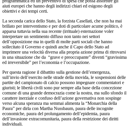
programmatica ed un preventivo di spesa che possa assorbire gli
aiuti europei che hanno degli indirizzi chiari ed esigono degli
obiettivi e dei tempi certi.
La seconda carica dello Stato, la forzista Casellati, che non ha mai
brillato per interventismo e per doti di particolare acume politico, è
apparsa tuttavia nella sua recente (irrituale) esternazione voler
interpretare un sentimento diffuso non tanto nei settori
dell’opposizione ma in quelli di molte parti sociali che hanno
sollecitato il Governo e quindi anche il Capo dello Stato ad
imprimere una velocità diversa alla propria azione prima di ritrovarsi
in una situazione che da “grave e preoccupante” diventi “gravissima
ed irreversibile” per l’economia e l’occupazione.
Per questa ragione il dibattito sulla gestione dell’emergenza,
sull’invio dell’esercito nelle strade della movida, le sospensioni delle
partite del campionato di calcio possono impegnare commentatori e
giuristi; le libertà civili sono pur sempre alla base della concezione
comune di una grande democrazia come la nostra, ma sullo sfondo il
carattere inerziale e confuso dell’azione governativa non sospinge
verso alcuna speranza ma semmai alimenta la “Monarchia della
Paura” per dirla con Martha Nussbaum, paura delle incognite
economiche, paura del prolungamento dell’epidemia, paura
dell’invasione extracomunitaria, paura della restrizione dei diritti
individuali.