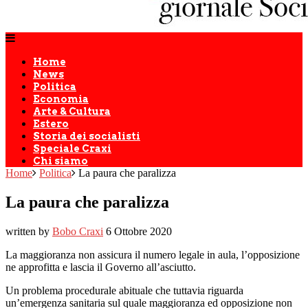
Home
News
Politica
Economia
Arte & Cultura
Estero
Storia dei socialisti
Speciale Craxi
Chi siamo
Home
Politica
La paura che paralizza
La paura che paralizza
written by
Bobo Craxi
6 Ottobre 2020
La maggioranza non assicura il numero legale in aula, l’opposizione
ne approfitta e lascia il Governo all’asciutto.
Un problema procedurale abituale che tuttavia riguarda
un’emergenza sanitaria sul quale maggioranza ed opposizione non