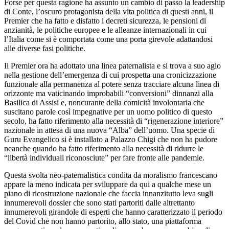
Forse per questa ragione ha assunto un cambio di passo la leadership
di Conte, l’oscuro protagonista della vita politica di questi anni, il
Premier che ha fatto e disfatto i decreti sicurezza, le pensioni di
anzianità, le politiche europee e le alleanze internazionali in cui
l’Italia come si è comportata come una porta girevole adattandosi
alle diverse fasi politiche.
Il Premier ora ha adottato una linea paternalista e si trova a suo agio
nella gestione dell’emergenza di cui prospetta una cronicizzazione
funzionale alla permanenza al potere senza tracciare alcuna linea di
orizzonte ma vaticinando improbabili “conversioni” dinnanzi alla
Basilica di Assisi e, noncurante della comicità involontaria che
suscitano parole così impegnative per un uomo politico di questo
secolo, ha fatto riferimento alla necessità di “rigenerazione interiore”
nazionale in attesa di una nuova “Alba” dell’uomo. Una specie di
Guru Evangelico si è installato a Palazzo Chigi che non ha pudore
neanche quando ha fatto riferimento alla necessità di ridurre le
“libertà individuali riconosciute” per fare fronte alle pandemie.
Questa svolta neo-paternalistica condita da moralismo francescano
appare la meno indicata per sviluppare da qui a qualche mese un
piano di ricostruzione nazionale che faccia innanzitutto leva sugli
innumerevoli dossier che sono stati partoriti dalle altrettanto
innumerevoli girandole di esperti che hanno caratterizzato il periodo
del Covid che non hanno partorito, allo stato, una piattaforma