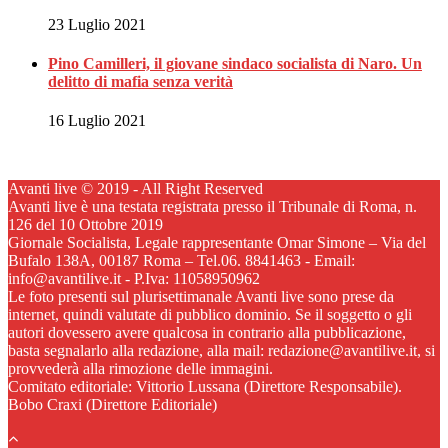
23 Luglio 2021
Pino Camilleri, il giovane sindaco socialista di Naro. Un
delitto di mafia senza verità
16 Luglio 2021
Avanti live © 2019 - All Right Reserved
Avanti live è una testata registrata presso il Tribunale di Roma, n.
126 del 10 Ottobre 2019
Giornale Socialista, Legale rappresentante Omar Simone – Via del
Bufalo 138A, 00187 Roma – Tel.06. 8841463 - Email:
info@avantilive.it - P.Iva: 11058950962
Le foto presenti sul plurisettimanale Avanti live sono prese da
internet, quindi valutate di pubblico dominio. Se il soggetto o gli
autori dovessero avere qualcosa in contrario alla pubblicazione,
basta segnalarlo alla redazione, alla mail: redazione@avantilive.it, si
provvederà alla rimozione delle immagini.
Comitato editoriale: Vittorio Lussana (Direttore Responsabile).
Bobo Craxi (Direttore Editoriale)