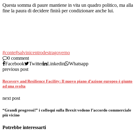
Questa somma di paure mantiene in vita un quadro politico, ma alla
fine la paura di decidere finirà per condizionare anche lui.
#conte
#salvini
centrodestra
governo
0 comment
Facebook
Twitter
Linkedin
Whatsapp
previous post
Recovery and Resilience Facility: Il nuovo piano d’azione europeo è giunto
ad una svolta
next post
“Grandi progressi!” i colloqui sulla Brexit vedono l’accordo commerciale
più vicino
Potrebbe interessarti