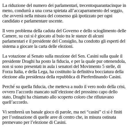
La riduzione del numero dei parlamentari, trecentoquarantacinque in
meno, condurrà a una corsa spietata all’accaparramento del seggio,
che avverrà nella misura del consenso già ipotizzato per ogni
candidato e parlamentare uscente.
Il vero problema della caduta del Governo e dello scioglimento delle
Camere, su cui si è giocato al buio tra le stanze di alcuni
parlamentari e il presidente del Consiglio, ha condotto gli esperti del
sistema a giocare la carta delle elezioni.
La votazione al Senato sulla mozione del Sen. Casini sulla quale il
presidente Draghi ha posto la fiducia, e per la quale pur ottenendola,
non si sono presentati in aula i senatori del Movimento 5 stelle, di
Forza Italia, e della Lega, ha costituito la definitiva bocciatura della
elezione alla presidenza della repubblica di Pierferdinando Casini.
Perché su quella fiducia, che metteva a nudo il vero nodo della crisi,
ovvero l’accordo mancato sull’elezione del prossimo capo dello
stato, Draghi ha chiamato allo scoperto coloro che rifiutavano
quell’accordo.
Vi sembrerà un banale gioco di parole, ma nei “casini” ci si è finiti
per l’ostinazione di quelle aree di centro che, in misura ostinata
premevano per l’elezione di Casini.