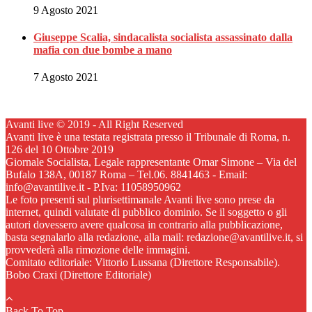
9 Agosto 2021
Giuseppe Scalia, sindacalista socialista assassinato dalla
mafia con due bombe a mano
7 Agosto 2021
Avanti live © 2019 - All Right Reserved
Avanti live è una testata registrata presso il Tribunale di Roma, n.
126 del 10 Ottobre 2019
Giornale Socialista, Legale rappresentante Omar Simone – Via del
Bufalo 138A, 00187 Roma – Tel.06. 8841463 - Email:
info@avantilive.it - P.Iva: 11058950962
Le foto presenti sul plurisettimanale Avanti live sono prese da
internet, quindi valutate di pubblico dominio. Se il soggetto o gli
autori dovessero avere qualcosa in contrario alla pubblicazione,
basta segnalarlo alla redazione, alla mail: redazione@avantilive.it, si
provvederà alla rimozione delle immagini.
Comitato editoriale: Vittorio Lussana (Direttore Responsabile).
Bobo Craxi (Direttore Editoriale)
Back To Top