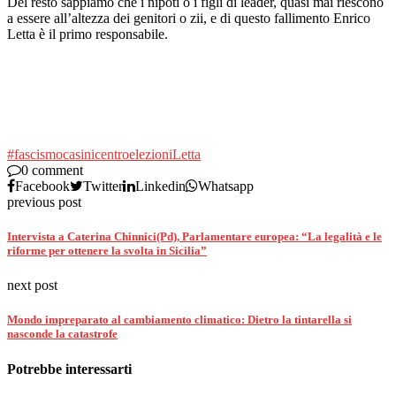
Del resto sappiamo che i nipoti o i figli di leader, quasi mai riescono
a essere all’altezza dei genitori o zii, e di questo fallimento Enrico
Letta è il primo responsabile.
#fascismo
casini
centro
elezioni
Letta
0 comment
Facebook
Twitter
Linkedin
Whatsapp
previous post
Intervista a Caterina Chinnici(Pd), Parlamentare europea: “La legalità e le
riforme per ottenere la svolta in Sicilia”
next post
Mondo impreparato al cambiamento climatico: Dietro la tintarella si
nasconde la catastrofe
Potrebbe interessarti