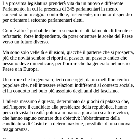
La prossima legislatura prenderà vita da un nuovo e differente
Parlamento, in cui la presenza di 345 parlamentari in meno,
consentirà un maggior controllo e, tristemente, un minor dispendio
per orientare i seicento parlamentari eletti.
Com’è altresì probabile che lo scenario risulti talmente differente e
refrattario, forse indipendente, da poter orientare le scelte del Paese
verso un futuro diverso.
Ma sono solo velleità e illusioni, giacché il parterre che si prospetta,
più che novità sembra ci riporti al passato, un passato antico che
nessuno deve dimenticare, per l’orrore che ha generato nel nostro
Paese e in Europa.
Un orrore che fu generato, ieri come oggi, da un mellifluo centro
popolare che, nell’intessere relazioni indifferenti al contesto sociale,
ci ha condotto nel buio più assoluto degli anni del fascismo.
L’allerta massimo è questo, determinato da giochi di palazzo che,
nell’imporre il candidato alla presidenza della repubblica, hanno
perso di vista la realtà politica in mano a giocatori scaltri e veloci,
che hanno saputo centrare due obiettivi: l’abbattimento della
candidatura di Casini e la determinazione, possibile, di una nuova
maggioranza.