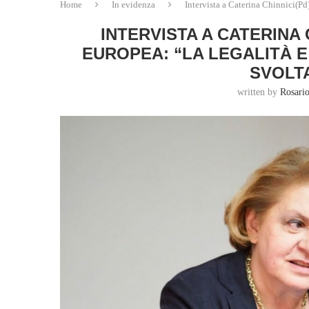
Home
In evidenza
Intervista a Caterina Chinnici(Pd)
INTERVISTA A CATERINA
EUROPEA: “LA LEGALITÀ 
SVOLTA
written by
Rosari