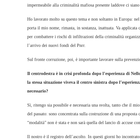
impermeabile alla criminalità mafiosa presente laddove ci siano 
Ho lavorato molto su questo tema e non soltanto in Europa: nel 
porta il mio nome, rimasta, in sostanza, inattuata. Va applicata 
per combattere i rischi di infiltrazioni della criminalità organiz
l’arrivo dei nuovi fondi del Pnrr.
Sul fronte corruzione, poi, è importante lavorare sulla prevenzi
Il centrodestra è in crisi profonda dopo l’esperienza di Nel
la stessa situazione viveva il centro sinistra dopo l’esperien
necessario?
Sì, ritengo sia possibile e necessaria una svolta, tanto che il m
del passato: sono concentrata sulla costruzione di una proposta c
“modalità” non è stata e non sarà quella del lancio di accuse co
Il nostro è il registro dell’ascolto. In questi giorni ho incontrat