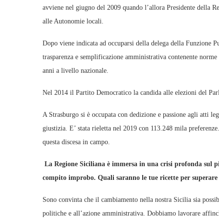
avviene nel giugno del 2009 quando l’allora Presidente della R
alle Autonomie locali.
Dopo viene indicata ad occuparsi della delega della Funzione Pub
trasparenza e semplificazione amministrativa contenente norme a
anni a livello nazionale.
Nel 2014 il Partito Democratico la candida alle elezioni del Parl
A Strasburgo si è occupata con dedizione e passione agli atti legi
giustizia. E’ stata rieletta nel 2019 con 113.248 mila preferenz
questa discesa in campo.
La Regione Siciliana è immersa in una crisi profonda sul pi
compito improbo. Quali saranno le tue ricette per superare 
Sono convinta che il cambiamento nella nostra Sicilia sia possibil
politiche e all’azione amministrativa. Dobbiamo lavorare affinch