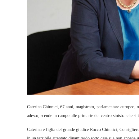
Caterina Chinnici, 67 anni, magistrato, parlamentare europeo, o
adesso, scende in campo alle primarie del centro sinistra che si
Caterina è figlia del grande giudice Rocco Chinnici, Consigliere
in un terribile attentato dinamitardo sotto casa sua non appena u