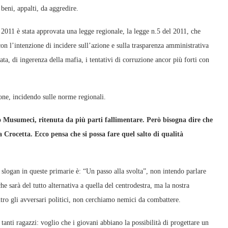
beni, appalti, da aggredire.
2011 è stata approvata una legge regionale, la legge n.5 del 2011, che
con l’intenzione di incidere sull’azione e sulla trasparenza amministrativa
zata, di ingerenza della mafia, i tentativi di corruzione ancor più forti con
one, incidendo sulle norme regionali.
lo Musumeci, ritenuta da più parti fallimentare. Però bisogna dire che
za Crocetta. Ecco pensa che si possa fare quel salto di qualità
io slogan in queste primarie è: “Un passo alla svolta”, non intendo parlare
he sarà del tutto alternativa a quella del centrodestra, ma la nostra
ntro gli avversari politici, non cerchiamo nemici da combattere.
o tanti ragazzi: voglio che i giovani abbiano la possibilità di progettare un