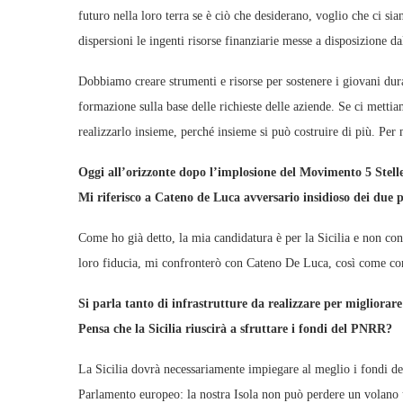
futuro nella loro terra se è ciò che desiderano, voglio che ci si
dispersioni le ingenti risorse finanziarie messe a disposizione 
Dobbiamo creare strumenti e risorse per sostenere i giovani durant
formazione sulla base delle richieste delle aziende. Se ci mett
realizzarlo insieme, perché insieme si può costruire di più. Per 
Oggi all’orizzonte dopo l’implosione del Movimento 5 Stelle 
Mi riferisco a Cateno de Luca avversario insidioso dei due p
Come ho già detto, la mia candidatura è per la Sicilia e non con
loro fiducia, mi confronterò con Cateno De Luca, così come con g
Si parla tanto di infrastrutture da realizzare per migliorare
Pensa che la Sicilia riuscirà a sfruttare i fondi del PNRR?
La Sicilia dovrà necessariamente impiegare al meglio i fondi de
Parlamento europeo: la nostra Isola non può perdere un volano u