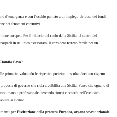
iano d’emergenza e con l’occhio puntato a un impiego virtuoso dei fondi
ione dei fenomeni corruttivi.
one europea. Per il rilancio del ruolo della Sicilia, al centro del
orparli in un unico assessorato, li considero terreno fertile per un
 Claudio Fava?
lle primarie, valutando le rispettive posizioni, ascoltandoci con rispetto.
proposta di governo che ridia credibilità alla Sicilia. Penso che ognuno di
orso umano e professionale, cercando sintesi e accordi nell’esclusivo
ilità ai siciliani.
amenti per l’istituzione della procura Europea, organo sovranazionale