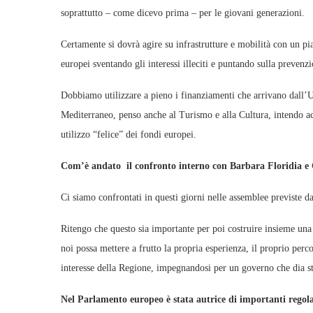
soprattutto – come dicevo prima – per le giovani generazioni.
Certamente si dovrà agire su infrastrutture e mobilità con un p
europei sventando gli interessi illeciti e puntando sulla prevenz
Dobbiamo utilizzare a pieno i finanziamenti che arrivano dall’Uni
Mediterraneo, penso anche al Turismo e alla Cultura, intendo acc
utilizzo “felice” dei fondi europei.
Com’è andato il confronto interno con Barbara Floridia e
Ci siamo confrontati in questi giorni nelle assemblee previste da
Ritengo che questo sia importante per poi costruire insieme una 
noi possa mettere a frutto la propria esperienza, il proprio perc
interesse della Regione, impegnandosi per un governo che dia stab
Nel Parlamento europeo è stata autrice di importanti regol