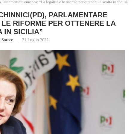
, Parlamentare europea: “La legalità e le riforme per ottenere la svolta in Sicilia”
 CHINNICI(PD), PARLAMENTARE
E LE RIFORME PER OTTENERE LA
 IN SICILIA”
o Sorace
21 Luglio 2022