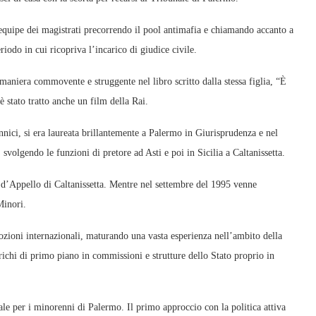
equipe dei magistrati precorrendo il pool antimafia e chiamando accanto a
iodo in cui ricopriva l’incarico di giudice civile.
 maniera commovente e struggente nel libro scritto dalla stessa figlia, “È
è stato tratto anche un film della Rai.
nici, si era laureata brillantemente a Palermo in Giurisprudenza e nel
 svolgendo le funzioni di pretore ad Asti e poi in Sicilia a Caltanissetta.
e d’Appello di Caltanissetta. Mentre nel settembre del 1995 venne
Minori.
ozioni internazionali, maturando una vasta esperienza nell’ambito della
richi di primo piano in commissioni e strutture dello Stato proprio in
le per i minorenni di Palermo. Il primo approccio con la politica attiva