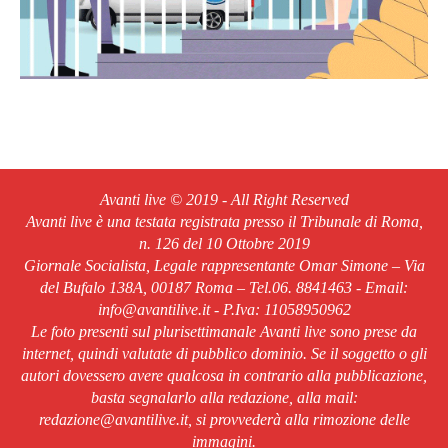
Avanti live © 2019 - All Right Reserved
Avanti live è una testata registrata presso il Tribunale di Roma,
n. 126 del 10 Ottobre 2019
Giornale Socialista, Legale rappresentante Omar Simone – Via
del Bufalo 138A, 00187 Roma – Tel.06. 8841463 - Email:
info@avantilive.it - P.Iva: 11058950962
Le foto presenti sul plurisettimanale Avanti live sono prese da
internet, quindi valutate di pubblico dominio. Se il soggetto o gli
autori dovessero avere qualcosa in contrario alla pubblicazione,
basta segnalarlo alla redazione, alla mail:
redazione@avantilive.it, si provvederà alla rimozione delle
immagini.