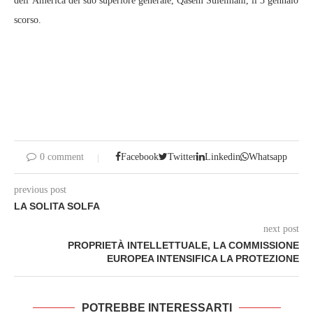
dell’America del suo superiore generale, Qasem Suleimani, il 3 gennaio
scorso.
0 comment
Facebook
Twitter
Linkedin
Whatsapp
previous post
LA SOLITA SOLFA
next post
PROPRIETÀ INTELLETTUALE, LA COMMISSIONE
EUROPEA INTENSIFICA LA PROTEZIONE
POTREBBE INTERESSARTI