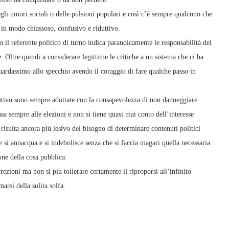
egli umori sociali o delle pulsioni popolari e così c’è sempre qualcuno che
e in modo chiassoso, confusivo e riduttivo.
 il referente politico di turno indica paranoicamente le responsabilità dei
. Oltre quindi a considerare legittime le critiche a un sistema che ci ha
 guardassimo allo specchio avendo il coraggio di fare qualche passo in
ecutivo sono sempre adottate con la consapevolezza di non danneggiare
sa sempre alle elezioni e non si tiene quasi mai conto dell’interesse
isulta ancora più lesivo del bisogno di determinare contenuti politici
de si annacqua e si indebolisce senza che si faccia magari quella necessaria
ione della cosa pubblica.
rezioni ma non si più tollerare certamente il riproporsi all’infinito
arsi della solita solfa.