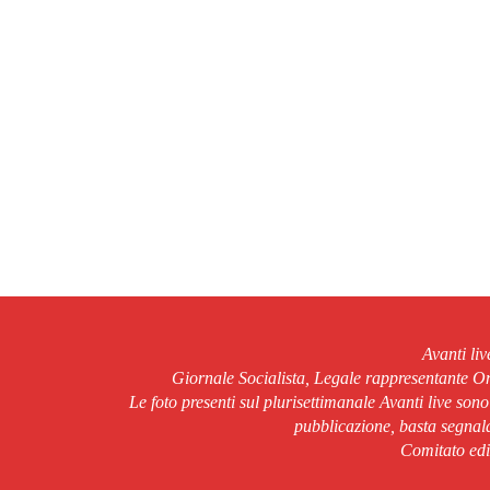
Avanti li
Giornale Socialista, Legale rappresentante 
Le foto presenti sul plurisettimanale Avanti live son
pubblicazione, basta segnala
Comitato edit