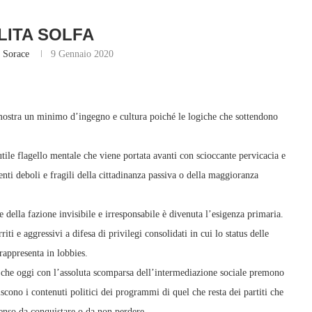
LITA SOLFA
 Sorace
9 Gennaio 2020
 mostra un minimo d’ingegno e cultura poiché le logiche che sottendono
ile flagello mentale che viene portata avanti con scioccante pervicacia e
nti deboli e fragili della cittadinanza passiva o della maggioranza
sse della fazione invisibile e irresponsabile è divenuta l’esigenza primaria.
i e aggressivi a difesa di privilegi consolidati in cui lo status delle
appresenta in lobbies.
e che oggi con l’assoluta scomparsa dell’intermediazione sociale premono
iscono i contenuti politici dei programmi di quel che resta dei partiti che
enso da conquistare o da non perdere.