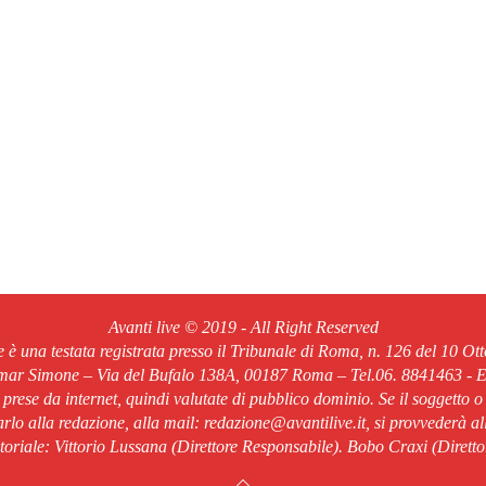
Avanti live © 2019 - All Right Reserved
ve è una testata registrata presso il Tribunale di Roma, n. 126 del 10 Ot
Omar Simone – Via del Bufalo 138A, 00187 Roma – Tel.06. 8841463 - Em
o prese da internet, quindi valutate di pubblico dominio. Se il soggetto o
rlo alla redazione, alla mail: redazione@avantilive.it, si provvederà a
oriale: Vittorio Lussana (Direttore Responsabile). Bobo Craxi (Diretto