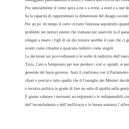
Poi naturalmente il vento spira a est o a ovest, a nord o a sud d
ha la capacità di rappresentare la dimensione del disagio social
Per un po’ di tempo il corto circuito funziona soprattutto quando
problemi nei nemici esterni che tramano per asservire la il paese
relegati a essere i figli di un dio minore sarebbe il caso che ci
avanti come cittadini e qualcuno indietro come singoli.
Le decisioni sui provvedimenti e le scelte di indirizzo dell’es
Tizio, Caio o Sempronio per non perdere i voti e, quindi, si pen
generale del buon governo. Anzi il confronto con il Parlamento r
chiari e precisi e tutto quello che il Consiglio dei Ministri deci
e incisiva politica in grado di fare un salto di qualità nella gest
È giusto valutare i necessari accorgimenti e le indispensabili cor
dell’inconcludenza e dell’inefficacia e in buona sostanza l’afferm