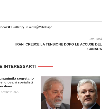
ebook
Twitter
Linkedin
Whatsapp
next post
IRAN, CRESCE LA TENSIONE DOPO LE ACCUSE DEL
CANADA
E INTERESSARTI
l’unanimità segretario
ei giovani socialisti
siciliani...
Dicembre 2022