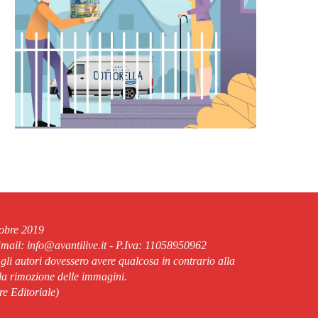
tobre 2019
ail: info@avantilive.it - P.Iva: 11058950962
 gli autori dovessero avere qualcosa in contrario alla
lla rimozione delle immagini.
re Editoriale)