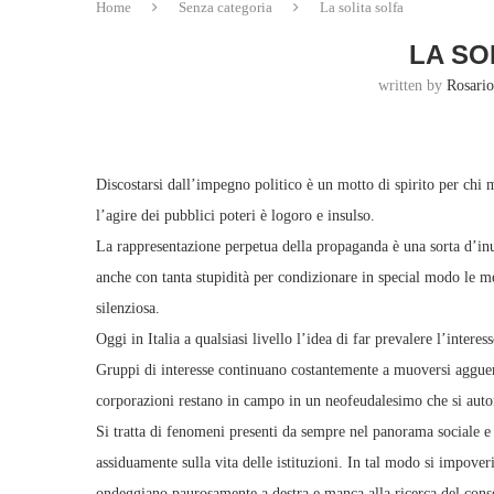
Home
Senza categoria
La solita solfa
LA SO
written by
Rosario
Discostarsi dall’impegno politico è un motto di spirito per chi
l’agire dei pubblici poteri è logoro e insulso.
La rappresentazione perpetua della propaganda è una sorta d’inut
anche con tanta stupidità per condizionare in special modo le me
silenziosa.
Oggi in Italia a qualsiasi livello l’idea di far prevalere l’intere
Gruppi di interesse continuano costantemente a muoversi agguerrit
corporazioni restano in campo in un neofeudalesimo che si autor
Si tratta di fenomeni presenti da sempre nel panorama sociale 
assiduamente sulla vita delle istituzioni. In tal modo si impover
ondeggiano paurosamente a destra e manca alla ricerca del cons