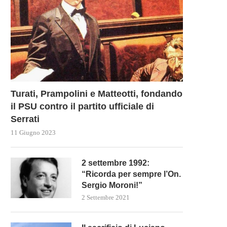
PRIME RICETTE DAL GOVERNO
L’ARMA PIÙ POTENTE DI PU
MELONI PER IL CARO...
CONTRO L’UE È...
5 Novembre 2022
27 Settembre 2022
Turati, Prampolini e Matteotti, fondando
il PSU contro il partito ufficiale di
Serrati
11 Giugno 2023
2 settembre 1992:
“Ricorda per sempre l’On.
Sergio Moroni!”
2 Settembre 2021