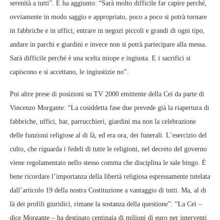
serenità a tutti”. E ha aggiunto: “Sarà molto difficile far capire perché,
ovviamente in modo saggio e appropriato, poco a poco si potrà tornare
in fabbriche e in uffici, entrare in negozi piccoli e grandi di ogni tipo,
andare in parchi e giardini e invece non si potrà partecipare alla messa.
Sarà difficile perché è una scelta miope e ingiusta. E i sacrifici si
capiscono e si accettano, le ingiustizie no”.
Poi altre prese di posizioni su TV 2000 emittente della Cei da parte di
Vincenzo Morgante: “La cosiddetta fase due prevede già la riapertura di
fabbriche, uffici, bar, parrucchieri, giardini ma non la celebrazione
delle funzioni religiose al di là, ed era ora, dei funerali. L’esercizio del
culto, che riguarda i fedeli di tutte le religioni, nel decreto del governo
viene regolamentato nello stesso comma che disciplina le sale bingo. È
bene ricordare l’importanza della libertà religiosa espressamente tutelata
dall’articolo 19 della nostra Costituzione a vantaggio di tutti. Ma, al di
là dei profili giuridici, rimane la sostanza della questione”. “La Cei –
dice Morgante – ha destinato centinaia di milioni di euro per interventi