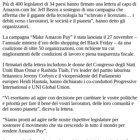
Più di 400 legislatori di 34 paesi hanno firmato una lettera al capo di
Amazon.com Inc Jeff Bezos a sostegno di una campagna che
afferma che il gigante della tecnologia ha “schivato e licenziato… i
debiti verso i lavoratori, le società e il pianeta”, hanno detto gli
organizzatori.
La campagna “Make Amazon Pay” è stata lanciata il 27 novembre –
l’annuale miniera d’oro dello shopping del Black Friday – da una
coalizione di oltre 50 organizzazioni, con richieste tra cui
miglioramenti delle condizioni di lavoro e piena trasparenza fiscale.
I firmatari della lettera includono le donne del Congresso degli Stati
Uniti Ilhan Omar e Rashida Tlaib, l’ex leader del partito laburista
britannico Jeremy Corbyn e il vicepresidente del Parlamento
europeo Heidi Hautala, hanno dichiarato i co-conduttori Progressive
International e UNI Global Union.
“Vi esortiamo ad agire con decisione per cambiare le vostre politiche
e priorità per fare il bene dei vostri lavoratori, delle loro comunità e
del nostro pianeta”, diceva la lettera.
“Siamo pronti ad agire nelle nostre rispettive legislature per
sostenere il movimento che sta crescendo in tutto il mondo per
rendere Amazon Pay”.