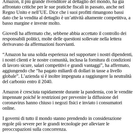
Amazon, il più grande rivenditore al dettaglio del mondo, ha già
affrontato critiche per le sue pratiche fiscali in passato, anche nel
Regno Unito e nell’UE. Dice che i suoi profitti rimangono bassi
dato che la vendita al dettaglio è un’attività altamente competitiva, a
basso margine e investe molto.
Giovedì ha affermato che, sebbene abbia accettato il controllo dei
responsabili politici, molte delle questioni sollevate nella lettera
derivavano da affermazioni fuorvianti.
“Amazon ha una solida esperienza nel supportare i nostri dipendenti,
i nostri clienti e le nostre comunità, inclusa la fornitura di condizioni
di lavoro sicure, salari competitivi e grandi vantaggi”, ha affermato,
aggiungendo che “ha pagato miliardi di dollari in tasse a livello
globale”. L’azienda si è inoltre impegnata a raggiungere la neutralità
del carbonio entro il 2040.
Amazon è cresciuta rapidamente durante la pandemia, con le vendite
impennate poiché le restrizioni per prevenire la diffusione del
coronavirus hanno chiuso i negozi fisici e inviato i consumatori
online.
I governi di tutto il mondo stanno prendendo in considerazione
regole più severe per le grandi tecnologie per alleviare le
preoccupazioni sulla concorrenza.