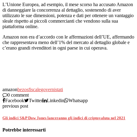
L’Unione Europea, ad esempio, il mese scorso ha accusato Amazon
di danneggiare la concorrenza al dettaglio, sostenendo di aver
utilizzato le sue dimensioni, potenza e dati per ottenere un vantaggio
sleale rispetto ai piccoli commercianti che vendono sulla sua
piattaforma online.
Amazon non era d’accordo con le affermazioni dell’UE, affermando
che rappresentava meno dell’1% del mercato al dettaglio globale e
c’erano grandi rivenditori in ogni paese in cui operava.
amazon
bezos
fiscale
governi
stati
0 comment
Facebook
Twitter
Linkedin
Whatsapp
previous post
Gli indici S&P Dow Jones lanceranno gli indici di criptovaluta nel 2021
Potrebbe interessarti