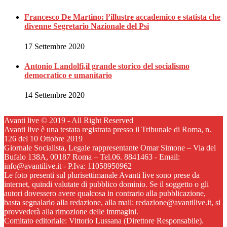
Francesco De Martino: l’illustre accademico e statista che
divenne Segretario Nazionale del Psi
17 Settembre 2020
Antonio Landolfi,il grande storico del socialismo
democratico e umanitario
14 Settembre 2020
Avanti live © 2019 - All Right Reserved
Avanti live è una testata registrata presso il Tribunale di Roma, n.
126 del 10 Ottobre 2019
Giornale Socialista, Legale rappresentante Omar Simone – Via del
Bufalo 138A, 00187 Roma – Tel.06. 8841463 - Email:
info@avantilive.it - P.Iva: 11058950962
Le foto presenti sul plurisettimanale Avanti live sono prese da
internet, quindi valutate di pubblico dominio. Se il soggetto o gli
autori dovessero avere qualcosa in contrario alla pubblicazione,
basta segnalarlo alla redazione, alla mail: redazione@avantilive.it, si
provvederà alla rimozione delle immagini.
Comitato editoriale: Vittorio Lussana (Direttore Responsabile).