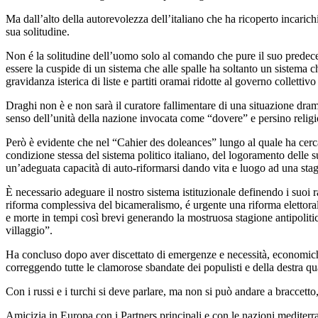
Ma dall’alto della autorevolezza dell’italiano che ha ricoperto incarich
sua solitudine.
Non é la solitudine dell’uomo solo al comando che pure il suo predeces
essere la cuspide di un sistema che alle spalle ha soltanto un sistema c
gravidanza isterica di liste e partiti oramai ridotte al governo collettivo
Draghi non è e non sarà il curatore fallimentare di una situazione dram
senso dell’unità della nazione invocata come “dovere” e persino religi
Però è evidente che nel “Cahier des doleances” lungo al quale ha cerc
condizione stessa del sistema politico italiano, del logoramento delle 
un’adeguata capacità di auto-riformarsi dando vita e luogo ad una sta
È necessario adeguare il nostro sistema istituzionale definendo i suoi 
riforma complessiva del bicameralismo, é urgente una riforma elettorale
e morte in tempi così brevi generando la mostruosa stagione antipoliti
villaggio”.
Ha concluso dopo aver discettato di emergenze e necessità, economiche, 
correggendo tutte le clamorose sbandate dei populisti e della destra 
Con i russi e i turchi si deve parlare, ma non si può andare a braccetto,
Amicizia in Europa con i Partners principali e con le nazioni mediterr