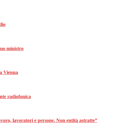
lio
mo ministro
da Vienna
nte radiofonica
oro, lavoratori e persone. Non entità astratte”