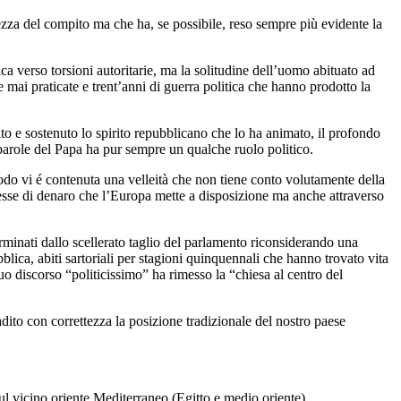
ltezza del compito ma che ha, se possibile, reso sempre più evidente la
a verso torsioni autoritarie, ma la solitudine dell’uomo abituato ad
e mai praticate e trent’anni di guerra politica che hanno prodotto la
to e sostenuto lo spirito repubblicano che lo ha animato, il profondo
parole del Papa ha pur sempre un qualche ruolo politico.
do vi é contenuta una velleità che non tiene conto volutamente della
a messe di denaro che l’Europa mette a disposizione ma anche attraverso
rminati dallo scellerato taglio del parlamento riconsiderando una
lica, abiti sartoriali per stagioni quinquennali che hanno trovato vita
o discorso “politicissimo” ha rimesso la “chiesa al centro del
adito con correttezza la posizione tradizionale del nostro paese
ul vicino oriente Mediterraneo (Egitto e medio oriente).