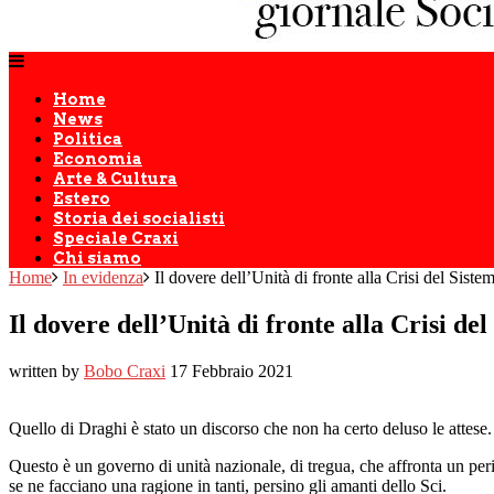
Home
News
Politica
Economia
Arte & Cultura
Estero
Storia dei socialisti
Speciale Craxi
Chi siamo
Home
In evidenza
Il dovere dell’Unità di fronte alla Crisi del Sist
Il dovere dell’Unità di fronte alla Crisi d
written by
Bobo Craxi
17 Febbraio 2021
Quello di Draghi è stato un discorso che non ha certo deluso le attese
Questo è un governo di unità nazionale, di tregua, che affronta un pe
se ne facciano una ragione in tanti, persino gli amanti dello Sci.