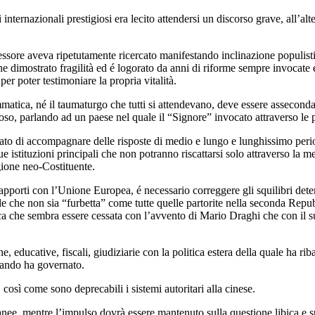
i internazionali prestigiosi era lecito attendersi un discorso grave, all’a
sore aveva ripetutamente ricercato manifestando inclinazione populistic
he dimostrato fragilità ed é logorato da anni di riforme sempre invocate 
 per poter testimoniare la propria vitalità.
matica, né il taumaturgo che tutti si attendevano, deve essere asseconda
oso, parlando ad un paese nel quale il “Signore” invocato attraverso le 
ato di accompagnare delle risposte di medio e lungo e lunghissimo perio
sue istituzioni principali che non potranno riscattarsi solo attraverso l
gione neo-Costituente.
rapporti con l’Unione Europea, é necessario correggere gli squilibri dete
 che non sia “furbetta” come tutte quelle partorite nella seconda Repubb
ca che sembra essere cessata con l’avvento di Mario Draghi che con il su
educative, fiscali, giudiziarie con la politica estera della quale ha rib
quando ha governato.
 così come sono deprecabili i sistemi autoritari alla cinese.
anee, mentre l’impulso dovrà essere mantenuto sulla questione libica e s