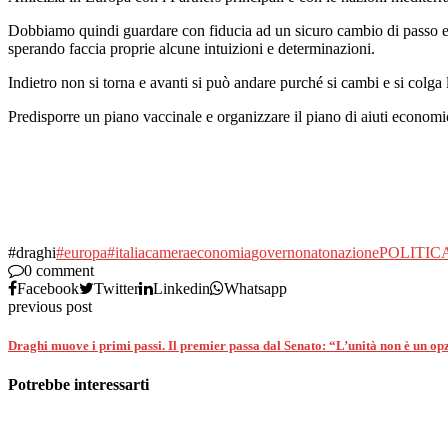
Dobbiamo quindi guardare con fiducia ad un sicuro cambio di passo e di
sperando faccia proprie alcune intuizioni e determinazioni.
Indietro non si torna e avanti si può andare purché si cambi e si colga 
Predisporre un piano vaccinale e organizzare il piano di aiuti economic
#draghi
#europa
#italia
camera
economia
governo
nato
nazione
POLITIC
0 comment
Facebook
Twitter
Linkedin
Whatsapp
previous post
Draghi muove i primi passi. Il premier passa dal Senato: “L’unità non è un o
Potrebbe interessarti