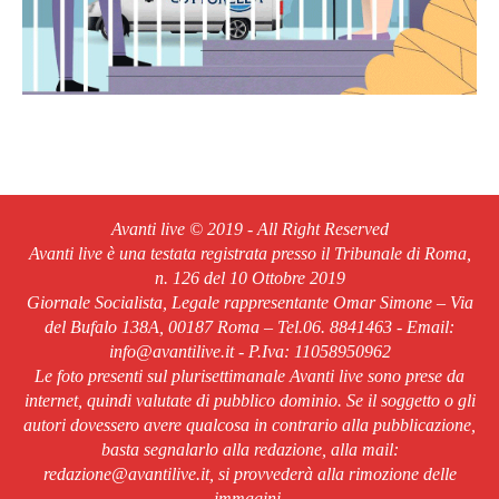
Avanti live © 2019 - All Right Reserved
Avanti live è una testata registrata presso il Tribunale di Roma,
n. 126 del 10 Ottobre 2019
Giornale Socialista, Legale rappresentante Omar Simone – Via
del Bufalo 138A, 00187 Roma – Tel.06. 8841463 - Email:
info@avantilive.it - P.Iva: 11058950962
Le foto presenti sul plurisettimanale Avanti live sono prese da
internet, quindi valutate di pubblico dominio. Se il soggetto o gli
autori dovessero avere qualcosa in contrario alla pubblicazione,
basta segnalarlo alla redazione, alla mail:
redazione@avantilive.it, si provvederà alla rimozione delle
immagini.