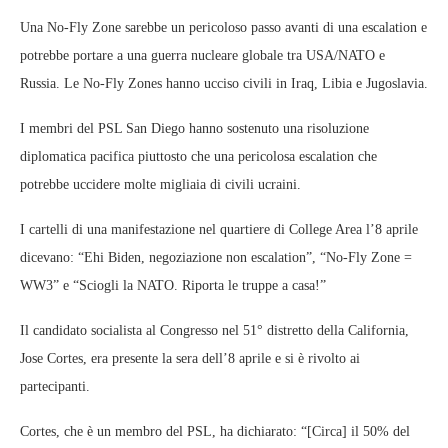
Una No-Fly Zone sarebbe un pericoloso passo avanti di una escalation e
potrebbe portare a una guerra nucleare globale tra USA/NATO e
Russia. Le No-Fly Zones hanno ucciso civili in Iraq, Libia e Jugoslavia.
I membri del PSL San Diego hanno sostenuto una risoluzione
diplomatica pacifica piuttosto che una pericolosa escalation che
potrebbe uccidere molte migliaia di civili ucraini.
I cartelli di una manifestazione nel quartiere di College Area l’8 aprile
dicevano: “Ehi Biden, negoziazione non escalation”, “No-Fly Zone =
WW3” e “Sciogli la NATO. Riporta le truppe a casa!”
Il candidato socialista al Congresso nel 51° distretto della California,
Jose Cortes, era presente la sera dell’8 aprile e si è rivolto ai
partecipanti.
Cortes, che è un membro del PSL, ha dichiarato: “[Circa] il 50% del