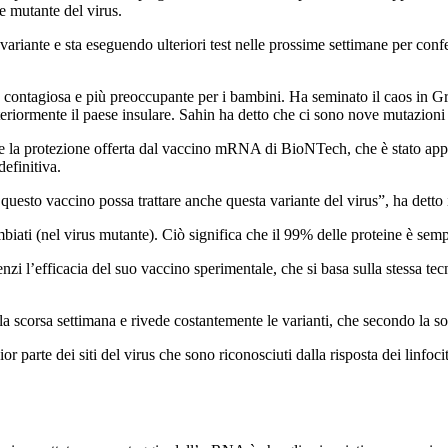
e mutante del virus.
variante e sta eseguendo ulteriori test nelle prossime settimane per con
contagiosa e più preoccupante per i bambini. Ha seminato il caos in Gr
riormente il paese insulare. Sahin ha detto che ci sono nove mutazioni 
e la protezione offerta dal vaccino mRNA di BioNTech, che è stato appr
definitiva.
questo vaccino possa trattare anche questa variante del virus”, ha detto 
iati (nel virus mutante). Ciò significa che il 99% delle proteine ​​è semp
uenzi l’efficacia del suo vaccino sperimentale, che si basa sulla stessa
 la scorsa settimana e rivede costantemente le varianti, che secondo la s
parte dei siti del virus che sono riconosciuti dalla risposta dei linfoci