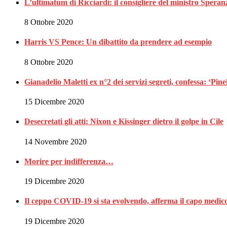
L’ultimatum di Ricciardi: il consigliere del ministro Spe
8 Ottobre 2020
Harris VS Pence: Un dibattito da prendere ad esempio
8 Ottobre 2020
Gianadelio Maletti ex n°2 dei servizi segreti, confessa: ‘Pine
15 Dicembre 2020
Desecretati gli atti: Nixon e Kissinger dietro il golpe in Cile
14 Novembre 2020
Morire per indifferenza…
19 Dicembre 2020
Il ceppo COVID-19 si sta evolvendo, afferma il capo medic
19 Dicembre 2020