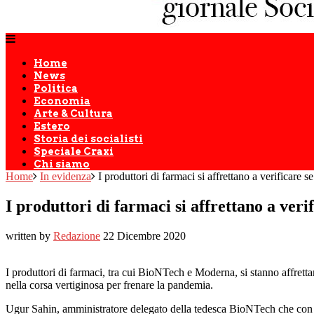
Home
News
Politica
Economia
Arte & Cultura
Estero
Storia dei socialisti
Speciale Craxi
Chi siamo
Home
In evidenza
I produttori di farmaci si affrettano a verificare 
I produttori di farmaci si affrettano a veri
written by
Redazione
22 Dicembre 2020
I produttori di farmaci, tra cui BioNTech e Moderna, si stanno affrett
nella corsa vertiginosa per frenare la pandemia.
Ugur Sahin, amministratore delegato della tedesca BioNTech che con il