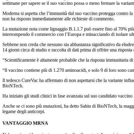
settimane per sapere se il suo vaccino possa o meno fermare la variant
Moderna si aspetta che l’immunità dal suo vaccino protegga contro la 
non ha risposto immediatamente alle richieste di commento.
La mutazione nota come lignaggio B.1.1.7 può essere fino al 70% più 
interrompendo il commercio con l’Europa e minacciando di isolare ulte
Sebbene non creda che nessuno sia abbastanza significativo da eluder
14 giorni circa di studio e raccolta di dati prima di offrire una risposta 
“Scientificamente è altamente probabile che la risposta immunitaria di 
“Il vaccino contiene più di 1.270 aminoacidi, e solo 9 di loro sono camb
Il tedesco CureVac ha affermato di non aspettarsi che la variante infl
BioNTech.
Ha iniziato gli studi clinici in fase avanzata sul suo candidato vaccino
Anche se ci sono più mutazioni, ha detto Sahin di BioNTech, la maggior 
legame degli anticorpi.
VANTAGGIO MRNA