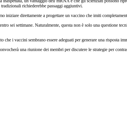
fida inaspettata, un vantaggio dell’mRNA è che gli scienziati possono rip
 tradizionali richiederebbe passaggi aggiuntivi.
amo iniziare direttamente a progettare un vaccino che imiti completame
tro sei settimane. Naturalmente, questa non è solo una questione tecnic
ato che i vaccini sembrano essere adeguati per generare una risposta imm
nvocherà una riunione dei membri per discutere le strategie per contra