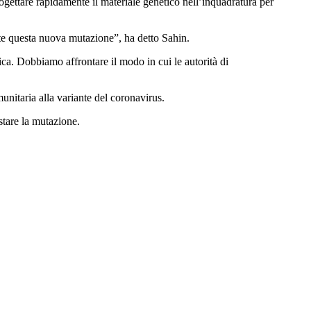
rogettare rapidamente il materiale genetico nell’inquadratura per
nte questa nuova mutazione”, ha detto Sahin.
a. Dobbiamo affrontare il modo in cui le autorità di
unitaria alla variante del coronavirus.
stare la mutazione.