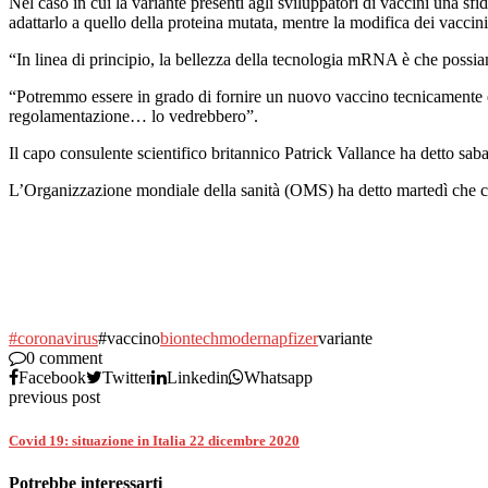
Nel caso in cui la variante presenti agli sviluppatori di vaccini una s
adattarlo a quello della proteina mutata, mentre la modifica dei vaccini
“In linea di principio, la bellezza della tecnologia mRNA è che possi
“Potremmo essere in grado di fornire un nuovo vaccino tecnicamente en
regolamentazione… lo vedrebbero”.
Il capo consulente scientifico britannico Patrick Vallance ha detto sab
L’Organizzazione mondiale della sanità (OMS) ha detto martedì che co
#coronavirus
#vaccino
biontech
moderna
pfizer
variante
0 comment
Facebook
Twitter
Linkedin
Whatsapp
previous post
Covid 19: situazione in Italia 22 dicembre 2020
Potrebbe interessarti