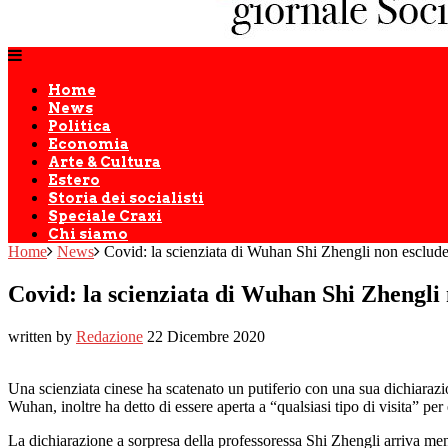
Home
News
Politica
Economia
Arte & Cultura
Estero
Storia dei socialisti
Speciale Craxi
Chi siamo
Home
News
Covid: la scienziata di Wuhan Shi Zhengli non esclude l
Covid: la scienziata di Wuhan Shi Zhengli n
written by
Redazione
22 Dicembre 2020
Una scienziata cinese ha scatenato un putiferio con una sua dichiarazion
Wuhan, inoltre ha detto di essere aperta a “qualsiasi tipo di visita” per
La dichiarazione a sorpresa della professoressa Shi Zhengli arriva me