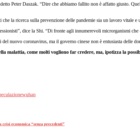
detto Peter Daszak. “Dire che abbiamo fallito non è affatto giusto. Quel
 che la ricerca sulla prevenzione delle pandemie sia un lavoro vitale e 
fessionisti”, dice la Shi. “Di fronte agli innumerevoli microrganismi che
i del nuovo coronavirus, ma il governo cinese non è entusiasta delle do
della malattia, come molti vogliono far credere, ma, ipotizza la poss
peculazione
wuhan
a crisi economica “senza precedenti”