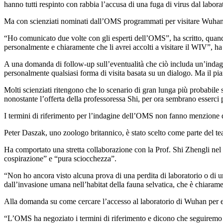
hanno tutti respinto con rabbia l’accusa di una fuga di virus dal labor
Ma con scienziati nominati dall’OMS programmati per visitare Wuhan a
“Ho comunicato due volte con gli esperti dell’OMS”, ha scritto, quando
personalmente e chiaramente che li avrei accolti a visitare il WIV”, ha
A una domanda di follow-up sull’eventualità che ciò includa un’indagin
personalmente qualsiasi forma di visita basata su un dialogo. Ma il pi
Molti scienziati ritengono che lo scenario di gran lunga più probabile 
nonostante l’offerta della professoressa Shi, per ora sembrano esserci 
I termini di riferimento per l’indagine dell’OMS non fanno menzione d
Peter Daszak, uno zoologo britannico, è stato scelto come parte del te
Ha comportato una stretta collaborazione con la Prof. Shi Zhengli nel 
cospirazione” e “pura sciocchezza”.
“Non ho ancora visto alcuna prova di una perdita di laboratorio o di u
dall’invasione umana nell’habitat della fauna selvatica, che è chiarament
Alla domanda su come cercare l’accesso al laboratorio di Wuhan per escl
“L’OMS ha negoziato i termini di riferimento e dicono che seguiremo 