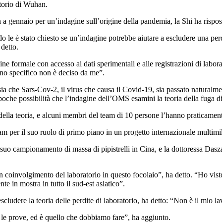
atorio di Wuhan.
 gennaio per un’indagine sull’origine della pandemia, la Shi ha rispos
 le è stato chiesto se un’indagine potrebbe aiutare a escludere una perd
 detto.
e formale con accesso ai dati sperimentali e alle registrazioni di labor
ano specifico non è deciso da me”.
sia che Sars-Cov-2, il virus che causa il Covid-19, sia passato naturalmen
poche possibilità che l’indagine dell’OMS esamini la teoria della fuga di 
ella teoria, e alcuni membri del team di 10 persone l’hanno praticament
am per il suo ruolo di primo piano in un progetto internazionale multimil
suo campionamento di massa di pipistrelli in Cina, e la dottoressa Daszak
n coinvolgimento del laboratorio in questo focolaio”, ha detto. “Ho vist
e in mostra in tutto il sud-est asiatico”.
udere la teoria delle perdite di laboratorio, ha detto: “Non è il mio la
le prove, ed è quello che dobbiamo fare”, ha aggiunto.