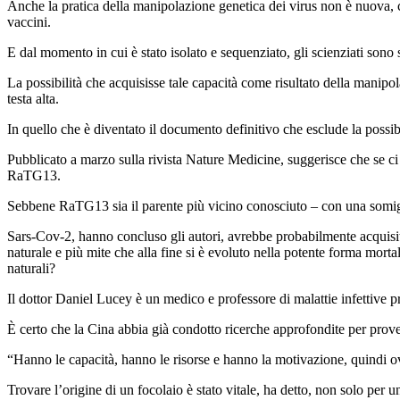
Anche la pratica della manipolazione genetica dei virus non è nuova, co
vaccini.
E dal momento in cui è stato isolato e sequenziato, gli scienziati sono st
La possibilità che acquisisse tale capacità come risultato della manipol
testa alta.
In quello che è diventato il documento definitivo che esclude la possib
Pubblicato a marzo sulla rivista Nature Medicine, suggerisce che se ci
RaTG13.
Sebbene RaTG13 sia il parente più vicino conosciuto – con una somigl
Sars-Cov-2, hanno concluso gli autori, avrebbe probabilmente acquisito
naturale e più mite che alla fine si è evoluto nella potente forma mort
naturali?
Il dottor Daniel Lucey è un medico e professore di malattie infettive
È certo che la Cina abbia già condotto ricerche approfondite per prove
“Hanno le capacità, hanno le risorse e hanno la motivazione, quindi ov
Trovare l’origine di un focolaio è stato vitale, ha detto, non solo pe