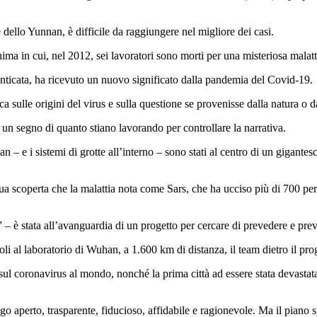
 dello Yunnan, è difficile da raggiungere nel migliore dei casi.
a in cui, nel 2012, sei lavoratori sono morti per una misteriosa malattia
enticata, ha ricevuto un nuovo significato dalla pandemia del Covid-19.
ca sulle origini del virus e sulla questione se provenisse dalla natura o d
no un segno di quanto stiano lavorando per controllare la narrativa.
n – e i sistemi di grotte all’interno – sono stati al centro di un gigante
sua scoperta che la malattia nota come Sars, che ha ucciso più di 700 pe
– è stata all’avanguardia di un progetto per cercare di prevedere e prev
li al laboratorio di Wuhan, a 1.600 km di distanza, il team dietro il prog
 sul coronavirus al mondo, nonché la prima città ad essere stata devastat
go aperto, trasparente, fiducioso, affidabile e ragionevole. Ma il piano 