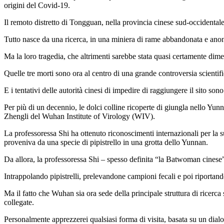
origini del Covid-19.
Il remoto distretto di Tongguan, nella provincia cinese sud-occidentale
Tutto nasce da una ricerca, in una miniera di rame abbandonata e anonim
Ma la loro tragedia, che altrimenti sarebbe stata quasi certamente dim
Quelle tre morti sono ora al centro di una grande controversia scientifi
E i tentativi delle autorità cinesi di impedire di raggiungere il sito so
Per più di un decennio, le dolci colline ricoperte di giungla nello Yunna
Zhengli del Wuhan Institute of Virology (WIV).
La professoressa Shi ha ottenuto riconoscimenti internazionali per la 
proveniva da una specie di pipistrello in una grotta dello Yunnan.
Da allora, la professoressa Shi – spesso definita “la Batwoman cinese” 
Intrappolando pipistrelli, prelevandone campioni fecali e poi riportando
Ma il fatto che Wuhan sia ora sede della principale struttura di ricerca
collegate.
Personalmente apprezzerei qualsiasi forma di visita, basata su un dialo