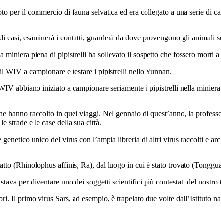
 per il commercio di fauna selvatica ed era collegato a una serie di cas
i casi, esaminerà i contatti, guarderà da dove provengono gli animali s
 miniera piena di pipistrelli ha sollevato il sospetto che fossero morti a
il WIV a campionare e testare i pipistrelli nello Yunnan.
 WIV abbiano iniziato a campionare seriamente i pipistrelli nella miniera
che hanno raccolto in quei viaggi. Nel gennaio di quest’anno, la profes
 strade e le case della sua città.
 genetico unico del virus con l’ampia libreria di altri virus raccolti e ar
atto (Rhinolophus affinis, Ra), dal luogo in cui è stato trovato (Tonggua
ava per diventare uno dei soggetti scientifici più contestati del nostro
tori. Il primo virus Sars, ad esempio, è trapelato due volte dall’Istitut