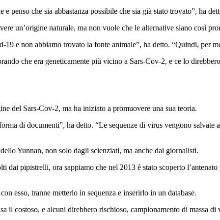
 e penso che sia abbastanza possibile che sia già stato trovato”, ha de
vere un’origine naturale, ma non vuole che le alternative siano così pr
d-19 e non abbiamo trovato la fonte animale”, ha detto. “Quindi, per me,
rando che era geneticamente più vicino a Sars-Cov-2, e ce lo direbbero o
rigine del Sars-Cov-2, ma ha iniziato a promuovere una sua teoria.
sotto forma di documenti”, ha detto. “Le sequenze di virus vengono salvate
llo Yunnan, non solo dagli scienziati, ma anche dai giornalisti.
i dai pipistrelli, ora sappiamo che nel 2013 è stato scoperto l’antenato
con esso, tranne metterlo in sequenza e inserirlo in un database.
sa il costoso, e alcuni direbbero rischioso, campionamento di massa di v