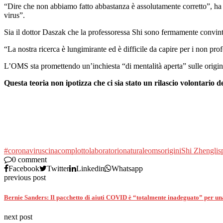
“Dire che non abbiamo fatto abbastanza è assolutamente corretto”, ha 
virus”.
Sia il dottor Daszak che la professoressa Shi sono fermamente convinti
“La nostra ricerca è lungimirante ed è difficile da capire per i non pro
L’OMS sta promettendo un’inchiesta “di mentalità aperta” sulle origin
Questa teoria non ipotizza che ci sia stato un rilascio volontario 
#coronavirus
cina
complotto
laboratorio
naturale
oms
origini
Shi Zhengli
s
0 comment
Facebook
Twitter
Linkedin
Whatsapp
previous post
Bernie Sanders: Il pacchetto di aiuti COVID è “totalmente inadeguato” per un
next post