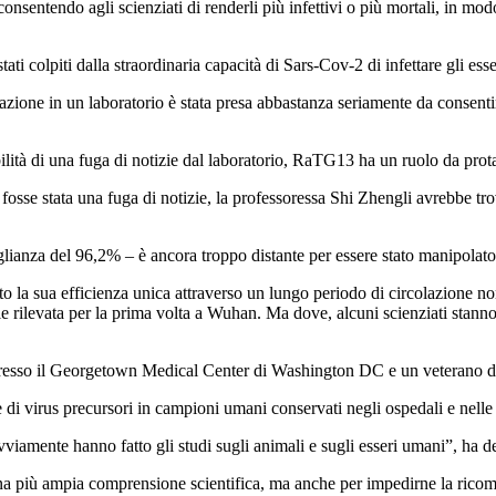
nsentendo agli scienziati di renderli più infettivi o più mortali, in mod
ati colpiti dalla straordinaria capacità di Sars-Cov-2 di infettare gli ess
azione in un laboratorio è stata presa abbastanza seriamente da consentire
ilità di una fuga di notizie dal laboratorio, RaTG13 ha un ruolo da prot
 fosse stata una fuga di notizie, la professoressa Shi Zhengli avrebbe tr
ianza del 96,2% – è ancora troppo distante per essere stato manipolato
 la sua efficienza unica attraverso un lungo periodo di circolazione non
ale rilevata per la prima volta a Wuhan. Ma dove, alcuni scienziati stann
 presso il Georgetown Medical Center di Washington DC e un veterano di
 di virus precursori in campioni umani conservati negli ospedali e nelle
viamente hanno fatto gli studi sugli animali e sugli esseri umani”, ha de
r una più ampia comprensione scientifica, ma anche per impedirne la rico