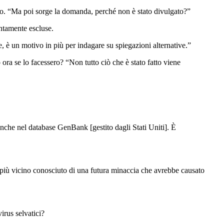
tto. “Ma poi sorge la domanda, perché non è stato divulgato?”
ontamente escluse.
 è un motivo in più per indagare su spiegazioni alternative.”
ra se lo facessero? “Non tutto ciò che è stato fatto viene
 anche nel database GenBank [gestito dagli Stati Uniti]. È
 più vicino conosciuto di una futura minaccia che avrebbe causato
irus selvatici?