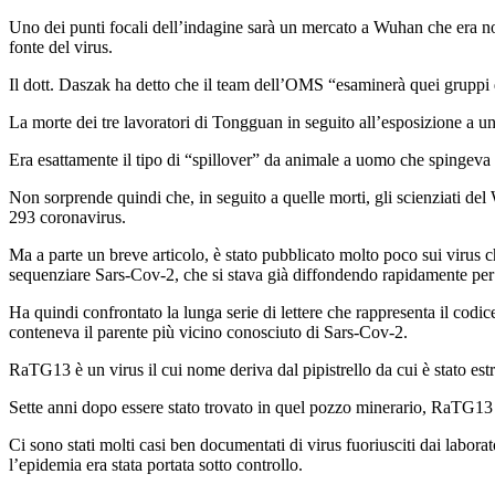
Uno dei punti focali dell’indagine sarà un mercato a Wuhan che era noto
fonte del virus.
Il dott. Daszak ha detto che il team dell’OMS “esaminerà quei gruppi d
La morte dei tre lavoratori di Tongguan in seguito all’esposizione a una
Era esattamente il tipo di “spillover” da animale a uomo che spingeva 
Non sorprende quindi che, in seguito a quelle morti, gli scienziati del
293 coronavirus.
Ma a parte un breve articolo, è stato pubblicato molto poco sui virus 
sequenziare Sars-Cov-2, che si stava già diffondendo rapidamente per le
Ha quindi confrontato la lunga serie di lettere che rappresenta il codice
conteneva il parente più vicino conosciuto di Sars-Cov-2.
RaTG13 è un virus il cui nome deriva dal pipistrello da cui è stato estr
Sette anni dopo essere stato trovato in quel pozzo minerario, RaTG13 st
Ci sono stati molti casi ben documentati di virus fuoriusciti dai labora
l’epidemia era stata portata sotto controllo.