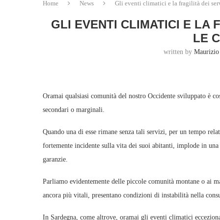
Home
News
Gli eventi climatici e la fragilità dei se
GLI EVENTI CLIMATICI E LA 
LE 
written by
Maurizio
Oramai qualsiasi comunità del nostro Occidente sviluppato è costr
secondari o marginali.
Quando una di esse rimane senza tali servizi, per un tempo relat
fortemente incidente sulla vita dei suoi abitanti, implode in un
garanzie.
Parliamo evidentemente delle piccole comunità montane o ai margi
ancora più vitali, presentano condizioni di instabilità nella cons
In Sardegna, come altrove, oramai gli eventi climatici eccezional