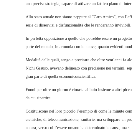
una precisa strategia, capace di attivare un fattivo piano di inte
Allo stato attuale non siamo neppure al “Caro Amico”, con l’eff
serie di disservizi e disfunzionalità che le renderanno invivibili.
In perfetta opposizione a quello che potrebbe essere un progetto 
parte del mondo, in armonia con le nuove, quanto evidenti modal
Modalità delle quali, tengo a precisare che oltre vent’anni fa alcu
Nichi Grauso, avevano delineato con precisione nei termini, seppu
gran parte di quella economico/scientifica.
Fonni per oltre un giorno è rimasta al buio insieme a altri picco
da cui ripartire.
Costituiscono nel loro piccolo l’esempio di come le minute comun
elettriche, di telecomunicazione, sanitarie, ma sviluppare un pro
natura, verso cui l’essere umano ha determinato le cause, ma si 