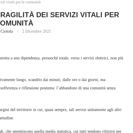
rvizi vitali per le comunità
FRAGILITÀ DEI SERVIZI VITALI PER
COMUNITÀ
 Ciotola
2 Dicembre 2021
etta a una dipendenza, pressoché totale, verso i servizi elettrici, non più
ivamente lungo, scandito dai minuti, dalle ore o dai giorni, ma
a sofferenza e riflessione postuma: l’abbandono di una comunità senza
ni del territorio in cui, quasi sempre, tali servizi unitamente agli altri
uetudine.
i, che smentiscono quella media statistica, cui tutti tendono riferirsi per