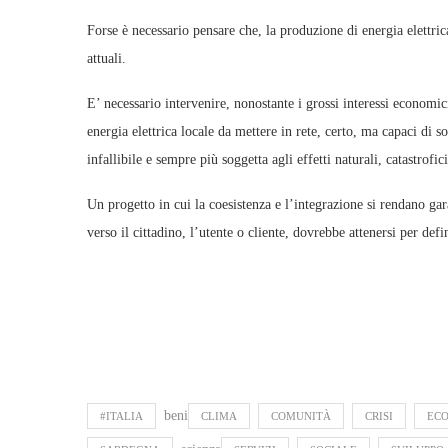
Forse è necessario pensare che, la produzione di energia elettrica
attuali.
E’ necessario intervenire, nonostante i grossi interessi economic
energia elettrica locale da mettere in rete, certo, ma capaci di 
infallibile e sempre più soggetta agli effetti naturali, catastrofi
Un progetto in cui la coesistenza e l’integrazione si rendano gara
verso il cittadino, l’utente o cliente, dovrebbe attenersi per def
beni
#ITALIA
CLIMA
COMUNITÀ
CRISI
EC