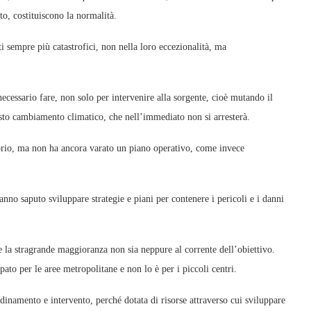
, costituiscono la normalità.
ti sempre più catastrofici, non nella loro eccezionalità, ma
cessario fare, non solo per intervenire alla sorgente, cioè mutando il
sto cambiamento climatico, che nell’immediato non si arresterà.
ritorio, ma non ha ancora varato un piano operativo, come invece
nno saputo sviluppare strategie e piani per contenere i pericoli e i danni
 la stragrande maggioranza non sia neppure al corrente dell’obiettivo.
ato per le aree metropolitane e non lo è per i piccoli centri.
inamento e intervento, perché dotata di risorse attraverso cui sviluppare