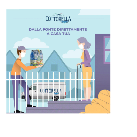
AFIA SICILIANA: LA STORIA DI
“L’INDIPENDENZA ENERGETIC
COSA NOSTRA
SICILIA È UN TEMA
FONDAMENTALE”,...
17 Settembre 2023
16 Settembre 2023