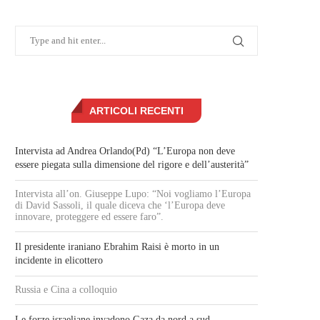
ARTICOLI RECENTI
Intervista ad Andrea Orlando(Pd) “L’Europa non deve
essere piegata sulla dimensione del rigore e dell’austerità”
Intervista all’on. Giuseppe Lupo: “Noi vogliamo l’Europa
di David Sassoli, il quale diceva che ‘l’Europa deve
innovare, proteggere ed essere faro”.
Il presidente iraniano Ebrahim Raisi è morto in un
incidente in elicottero
Russia e Cina a colloquio
Le forze israeliane invadono Gaza da nord a sud