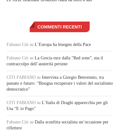
COMMENTI RECENTI
Fabiano Citi
su
L’Europa ha bisogno della Pace
Fabiano Citi
su
La Grecia esce dalla “Red zone”, ma il
contraccolpo dell’austerità persiste
CITI FABIANO
su
Intervista a Giorgio Benvenuto, tra
passato e futuro: “Bisogna recuperare i valori del socialismo
democratico”
CITI FABIANO
su
L’Italia di Draghi apparecchia per gli
Usa “E io Pago”
Fabiano Citi
su
Dalla sconfitta socialista un’occasione per
riflettere