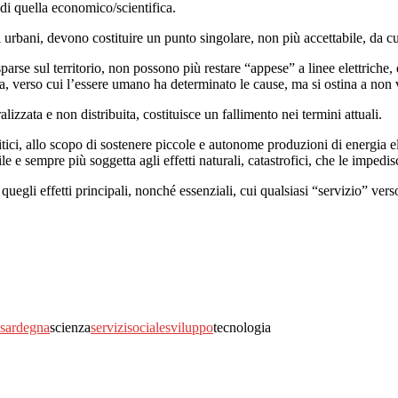
 di quella economico/scientifica.
i urbani, devono costituire un punto singolare, non più accettabile, da cui
rse sul territorio, non possono più restare “appese” a linee elettriche,
ra, verso cui l’essere umano ha determinato le cause, ma si ostina a non v
lizzata e non distribuita, costituisce un fallimento nei termini attuali.
itici, allo scopo di sostenere piccole e autonome produzioni di energia ele
e e sempre più soggetta agli effetti naturali, catastrofici, che le impedi
uegli effetti principali, nonché essenziali, cui qualsiasi “servizio” verso
sardegna
scienza
servizi
sociale
sviluppo
tecnologia