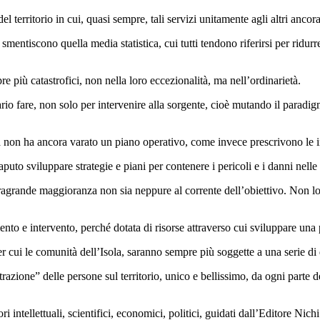
erritorio in cui, quasi sempre, tali servizi unitamente agli altri ancora 
 smentiscono quella media statistica, cui tutti tendono riferirsi per ri
e più catastrofici, non nella loro eccezionalità, ma nell’ordinarietà.
io fare, non solo per intervenire alla sorgente, cioè mutando il paradig
, ma non ha ancora varato un piano operativo, come invece prescrivono le 
uto sviluppare strategie e piani per contenere i pericoli e i danni nelle
agrande maggioranza non sia neppure al corrente dell’obiettivo. Non lo 
o e intervento, perché dotata di risorse attraverso cui sviluppare una pr
 cui le comunità dell’Isola, saranno sempre più soggette a una serie di d
trazione” delle persone sul territorio, unico e bellissimo, da ogni part
ori intellettuali, scientifici, economici, politici, guidati dall’Editore Ni