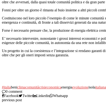
oltre che avversati, dalla quasi totale comunità politica e da gran parte
Fonni per oltre un giorno è rimasta al buio insieme a altri piccoli centr
Costituiscono nel loro piccolo l’esempio di come le minute comunità spa
emergenza e continuità, di fronte a tali disservizi generati da una natu
Forse è necessario pensare che, la produzione di energia elettrica centra
E’ necessario intervenire, nonostante i grossi interessi economici e pol
esigenze delle piccole comunità, in autonomia da una rete non infallibil
Un progetto in cui la coesistenza e l’integrazione si rendano garanti di q
oltre che per gli oneri imposti senza garanzia.
#italia
beni
clima
comunità
crisi
economica
energia
evoluzione
isola
italiana
0 comment
Facebook
Twitter
Linkedin
Whatsapp
previous post