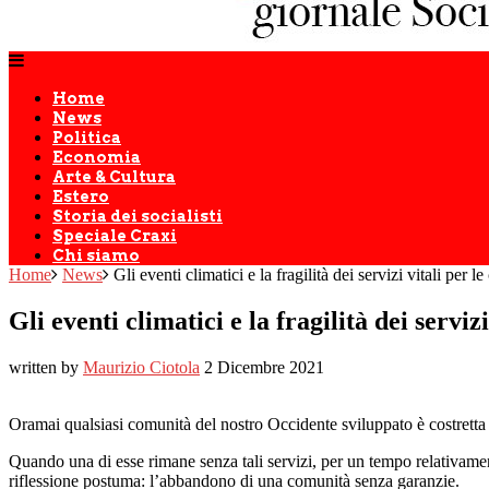
Home
News
Politica
Economia
Arte & Cultura
Estero
Storia dei socialisti
Speciale Craxi
Chi siamo
Home
News
Gli eventi climatici e la fragilità dei servizi vitali per l
Gli eventi climatici e la fragilità dei serviz
written by
Maurizio Ciotola
2 Dicembre 2021
Oramai qualsiasi comunità del nostro Occidente sviluppato è costretta a
Quando una di esse rimane senza tali servizi, per un tempo relativament
riflessione postuma: l’abbandono di una comunità senza garanzie.