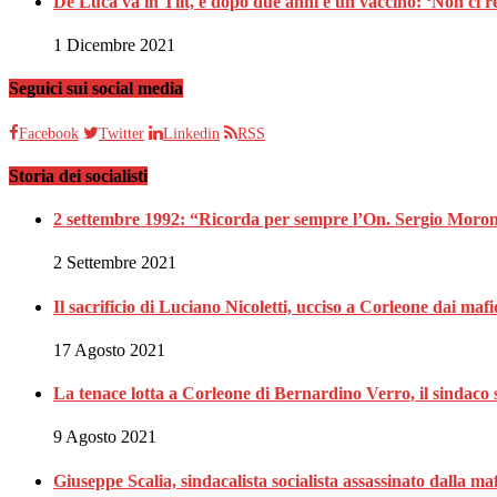
De Luca va in Tilt, e dopo due anni e un vaccino: ‘Non ci r
1 Dicembre 2021
Seguici sui social media
Facebook
Twitter
Linkedin
RSS
Storia dei socialisti
2 settembre 1992: “Ricorda per sempre l’On. Sergio Moron
2 Settembre 2021
Il sacrificio di Luciano Nicoletti, ucciso a Corleone dai mafi
17 Agosto 2021
La tenace lotta a Corleone di Bernardino Verro, il sindaco s
9 Agosto 2021
Giuseppe Scalia, sindacalista socialista assassinato dalla 