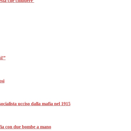
esta che chiudere’
i!”
osi
ocialista ucciso dalla mafia nel 1915
mafia con due bombe a mano