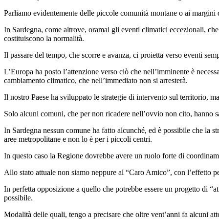
Parliamo evidentemente delle piccole comunità montane o ai margini del t
In Sardegna, come altrove, oramai gli eventi climatici eccezionali, che
costituiscono la normalità.
Il passare del tempo, che scorre e avanza, ci proietta verso eventi sempr
L’Europa ha posto l’attenzione verso ciò che nell’imminente è necessar
cambiamento climatico, che nell’immediato non si arresterà.
Il nostro Paese ha sviluppato le strategie di intervento sul territorio
Solo alcuni comuni, che per non ricadere nell’ovvio non cito, hanno sap
In Sardegna nessun comune ha fatto alcunché, ed è possibile che la str
aree metropolitane e non lo è per i piccoli centri.
In questo caso la Regione dovrebbe avere un ruolo forte di coordinament
Allo stato attuale non siamo neppure al “Caro Amico”, con l’effetto per
In perfetta opposizione a quello che potrebbe essere un progetto di “at
possibile.
Modalità delle quali, tengo a precisare che oltre vent’anni fa alcuni att