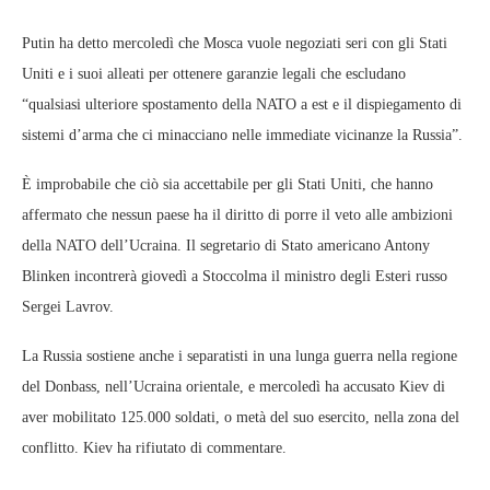
Putin ha detto mercoledì che Mosca vuole negoziati seri con gli Stati
Uniti e i suoi alleati per ottenere garanzie legali che escludano
“qualsiasi ulteriore spostamento della NATO a est e il dispiegamento di
sistemi d’arma che ci minacciano nelle immediate vicinanze la Russia”.
È improbabile che ciò sia accettabile per gli Stati Uniti, che hanno
affermato che nessun paese ha il diritto di porre il veto alle ambizioni
della NATO dell’Ucraina. Il segretario di Stato americano Antony
Blinken incontrerà giovedì a Stoccolma il ministro degli Esteri russo
Sergei Lavrov.
La Russia sostiene anche i separatisti in una lunga guerra nella regione
del Donbass, nell’Ucraina orientale, e mercoledì ha accusato Kiev di
aver mobilitato 125.000 soldati, o metà del suo esercito, nella zona del
conflitto. Kiev ha rifiutato di commentare.