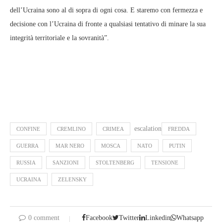
dell’Ucraina sono al di sopra di ogni cosa. E staremo con fermezza e
decisione con l’Ucraina di fronte a qualsiasi tentativo di minare la sua
integrità territoriale e la sovranità”.
escalation
CONFINE
CREMLINO
CRIMEA
FREDDA
GUERRA
MAR NERO
MOSCA
NATO
PUTIN
RUSSIA
SANZIONI
STOLTENBERG
TENSIONE
UCRAINA
ZELENSKY
0 comment
Facebook
Twitter
Linkedin
Whatsapp