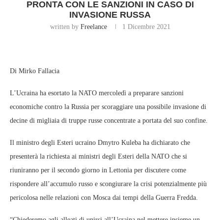
PRONTA CON LE SANZIONI IN CASO DI
INVASIONE RUSSA
written by
Freelance
1 Dicembre 2021
Di Mirko Fallacia
L’Ucraina ha esortato la NATO mercoledì a preparare sanzioni
economiche contro la Russia per scoraggiare una possibile invasione di
decine di migliaia di truppe russe concentrate a portata del suo confine.
Il ministro degli Esteri ucraino Dmytro Kuleba ha dichiarato che
presenterà la richiesta ai ministri degli Esteri della NATO che si
riuniranno per il secondo giorno in Lettonia per discutere come
rispondere all’accumulo russo e scongiurare la crisi potenzialmente più
pericolosa nelle relazioni con Mosca dai tempi della Guerra Fredda.
“Chiederemo agli alleati di unirsi all’Ucraina nel mettere insieme un