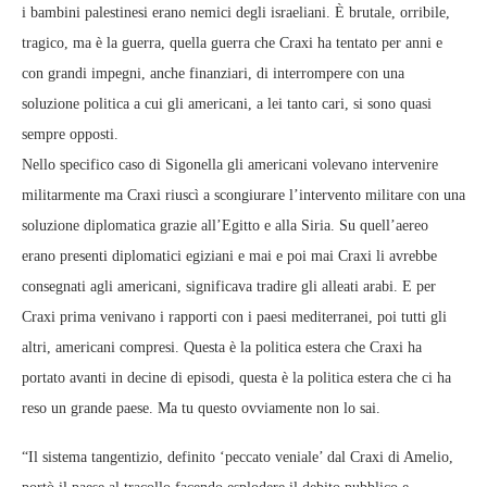
i bambini palestinesi erano nemici degli israeliani. È brutale, orribile,
tragico, ma è la guerra, quella guerra che Craxi ha tentato per anni e
con grandi impegni, anche finanziari, di interrompere con una
soluzione politica a cui gli americani, a lei tanto cari, si sono quasi
sempre opposti.
Nello specifico caso di Sigonella gli americani volevano intervenire
militarmente ma Craxi riuscì a scongiurare l’intervento militare con una
soluzione diplomatica grazie all’Egitto e alla Siria. Su quell’aereo
erano presenti diplomatici egiziani e mai e poi mai Craxi li avrebbe
consegnati agli americani, significava tradire gli alleati arabi. E per
Craxi prima venivano i rapporti con i paesi mediterranei, poi tutti gli
altri, americani compresi. Questa è la politica estera che Craxi ha
portato avanti in decine di episodi, questa è la politica estera che ci ha
reso un grande paese. Ma tu questo ovviamente non lo sai.
“Il sistema tangentizio, definito ‘peccato veniale’ dal Craxi di Amelio,