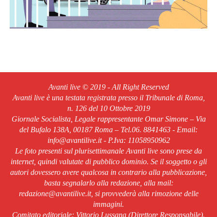
Avanti live © 2019 - All Right Reserved
Avanti live è una testata registrata presso il Tribunale di Roma,
n. 126 del 10 Ottobre 2019
Giornale Socialista, Legale rappresentante Omar Simone – Via
del Bufalo 138A, 00187 Roma – Tel.06. 8841463 - Email:
info@avantilive.it - P.Iva: 11058950962
Le foto presenti sul plurisettimanale Avanti live sono prese da
internet, quindi valutate di pubblico dominio. Se il soggetto o gli
autori dovessero avere qualcosa in contrario alla pubblicazione,
basta segnalarlo alla redazione, alla mail:
redazione@avantilive.it, si provvederà alla rimozione delle
immagini.
Comitato editoriale: Vittorio Lussana (Direttore Responsabile).