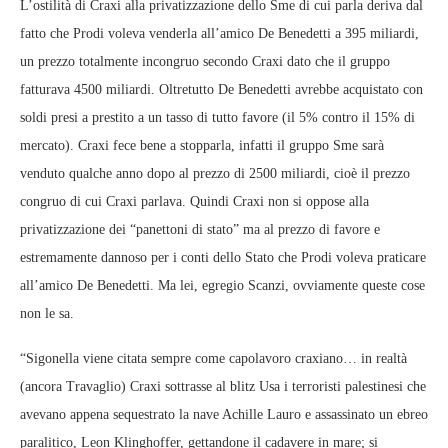
L’ostilità di Craxi alla privatizzazione dello Sme di cui parla deriva dal
fatto che Prodi voleva venderla all’amico De Benedetti a 395 miliardi,
un prezzo totalmente incongruo secondo Craxi dato che il gruppo
fatturava 4500 miliardi. Oltretutto De Benedetti avrebbe acquistato con
soldi presi a prestito a un tasso di tutto favore (il 5% contro il 15% di
mercato). Craxi fece bene a stopparla, infatti il gruppo Sme sarà
venduto qualche anno dopo al prezzo di 2500 miliardi, cioè il prezzo
congruo di cui Craxi parlava. Quindi Craxi non si oppose alla
privatizzazione dei “panettoni di stato” ma al prezzo di favore e
estremamente dannoso per i conti dello Stato che Prodi voleva praticare
all’amico De Benedetti. Ma lei, egregio Scanzi, ovviamente queste cose
non le sa.
“Sigonella viene citata sempre come capolavoro craxiano… in realtà
(ancora Travaglio) Craxi sottrasse al blitz Usa i terroristi palestinesi che
avevano appena sequestrato la nave Achille Lauro e assassinato un ebreo
paralitico, Leon Klinghoffer, gettandone il cadavere in mare; si