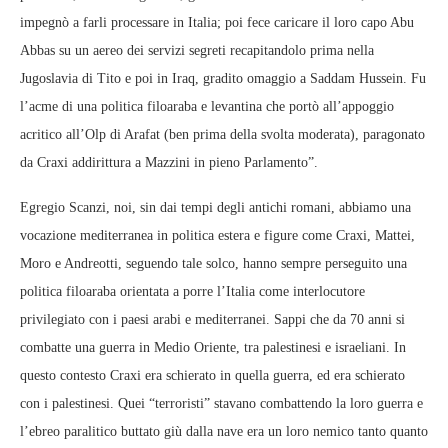
impegnò a farli processare in Italia; poi fece caricare il loro capo Abu
Abbas su un aereo dei servizi segreti recapitandolo prima nella
Jugoslavia di Tito e poi in Iraq, gradito omaggio a Saddam Hussein. Fu
l’acme di una politica filoaraba e levantina che portò all’appoggio
acritico all’Olp di Arafat (ben prima della svolta moderata), paragonato
da Craxi addirittura a Mazzini in pieno Parlamento”.
Egregio Scanzi, noi, sin dai tempi degli antichi romani, abbiamo una
vocazione mediterranea in politica estera e figure come Craxi, Mattei,
Moro e Andreotti, seguendo tale solco, hanno sempre perseguito una
politica filoaraba orientata a porre l’Italia come interlocutore
privilegiato con i paesi arabi e mediterranei. Sappi che da 70 anni si
combatte una guerra in Medio Oriente, tra palestinesi e israeliani. In
questo contesto Craxi era schierato in quella guerra, ed era schierato
con i palestinesi. Quei “terroristi” stavano combattendo la loro guerra e
l’ebreo paralitico buttato giù dalla nave era un loro nemico tanto quanto