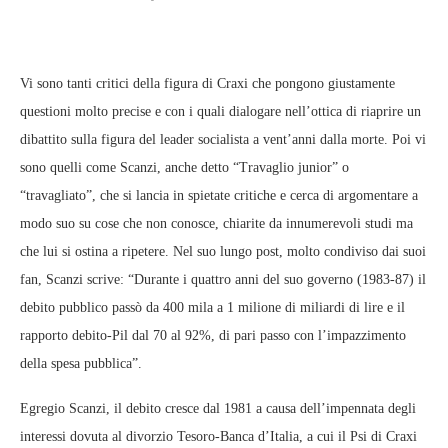
Vi sono tanti critici della figura di Craxi che pongono giustamente
questioni molto precise e con i quali dialogare nell’ottica di riaprire un
dibattito sulla figura del leader socialista a vent’anni dalla morte. Poi vi
sono quelli come Scanzi, anche detto “Travaglio junior” o
“travagliato”, che si lancia in spietate critiche e cerca di argomentare a
modo suo su cose che non conosce, chiarite da innumerevoli studi ma
che lui si ostina a ripetere. Nel suo lungo post, molto condiviso dai suoi
fan, Scanzi scrive: “Durante i quattro anni del suo governo (1983-87) il
debito pubblico passò da 400 mila a 1 milione di miliardi di lire e il
rapporto debito-Pil dal 70 al 92%, di pari passo con l’impazzimento
della spesa pubblica”.
Egregio Scanzi, il debito cresce dal 1981 a causa dell’impennata degli
interessi dovuta al divorzio Tesoro-Banca d’Italia, a cui il Psi di Craxi