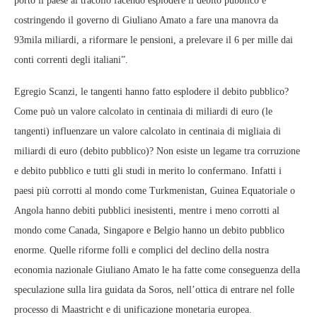
portò il paese al tracollo facendo esplodere il debito pubblico e
costringendo il governo di Giuliano Amato a fare una manovra da
93mila miliardi, a riformare le pensioni, a prelevare il 6 per mille dai
conti correnti degli italiani”.
Egregio Scanzi, le tangenti hanno fatto esplodere il debito pubblico?
Come può un valore calcolato in centinaia di miliardi di euro (le
tangenti) influenzare un valore calcolato in centinaia di migliaia di
miliardi di euro (debito pubblico)? Non esiste un legame tra corruzione
e debito pubblico e tutti gli studi in merito lo confermano. Infatti i
paesi più corrotti al mondo come Turkmenistan, Guinea Equatoriale o
Angola hanno debiti pubblici inesistenti, mentre i meno corrotti al
mondo come Canada, Singapore e Belgio hanno un debito pubblico
enorme. Quelle riforme folli e complici del declino della nostra
economia nazionale Giuliano Amato le ha fatte come conseguenza della
speculazione sulla lira guidata da Soros, nell’ottica di entrare nel folle
processo di Maastricht e di unificazione monetaria europea.