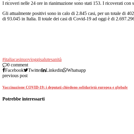
I ricoveri nelle 24 ore in rianimazione sono stati 153. I ricoverati con 
Gli attualmente positivi sono in calo di 2.845 casi, per un totale di 40
di 93.045 in Italia. Il totale dei casi di Covid-19 ad oggi è di 2.697.29
#italia
casi
nuovi
oggi
salute
sanità
0 comment
Facebook
Twitter
Linkedin
Whatsapp
previous post
Vaccinazione COVID-19: i deputati chiedono solidarietà europea e globale
Potrebbe interessarti