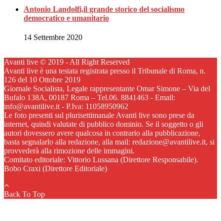
Antonio Landolfi,il grande storico del socialismo
democratico e umanitario
14 Settembre 2020
Avanti live © 2019 - All Right Reserved
Avanti live è una testata registrata presso il Tribunale di Roma, n.
126 del 10 Ottobre 2019
Giornale Socialista, Legale rappresentante Omar Simone – Via del
Bufalo 138A, 00187 Roma – Tel.06. 8841463 - Email:
info@avantilive.it - P.Iva: 11058950962
Le foto presenti sul plurisettimanale Avanti live sono prese da
internet, quindi valutate di pubblico dominio. Se il soggetto o gli
autori dovessero avere qualcosa in contrario alla pubblicazione,
basta segnalarlo alla redazione, alla mail: redazione@avantilive.it, si
provvederà alla rimozione delle immagini.
Comitato editoriale: Vittorio Lussana (Direttore Responsabile).
Bobo Craxi (Direttore Editoriale)
Back To Top