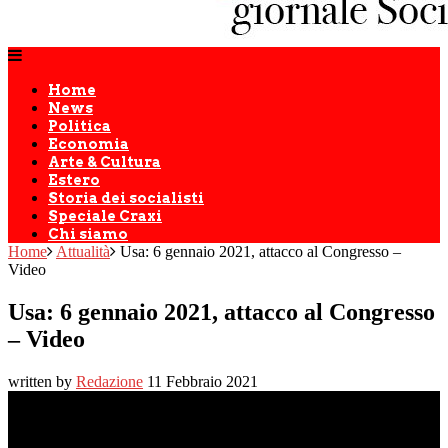
Home
News
Politica
Economia
Arte & Cultura
Estero
Storia dei socialisti
Speciale Craxi
Chi siamo
Home
Attualità
Usa: 6 gennaio 2021, attacco al Congresso –
Video
Usa: 6 gennaio 2021, attacco al Congresso
– Video
written by
Redazione
11 Febbraio 2021