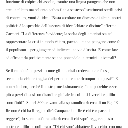
funzione di colpire chi ascolta, tramite una lingua patogena che non
crea intelletto ma soltanto pathos fine a se stesso” sentimenti sterili privi
di contenuto, vuoti di idee. “Basta ascoltare un discorso di alcuni nostri
politici: è lo specchio dell’assenza di idee “chiare e distinte” afferma
Cacciari. “La differenza è evidente; la scelta degli umanisti sta nel
rappresentare la crisi in modo chiaro, pacato – e non patogeno come fa
il populismo – per giungere ad indicare una via d’uscita. E come fare
ad affrontarla positivamente se non ponendola in termini universali?
Se il mondo è in pezzi – come gli umanisti credevano che fosse,
secondo la visione tragica del periodo – come ricomporlo a pezzi?” E
non solo loro, perché il nostro, medesimamente, “non potrebbe essere
più a pezzi di così: un disordine globale in cui tutti i vecchi equilibri
sono finiti”. Se nel 500 eravamo alla spasmodica ricerca di un Re, “E
Re non è chi ha il regno- dirà Campanella – Re è chi è capace di
reggere”, lo siamo tutt’ora: alla ricerca di chi saprà reggere questo
nostro equilibrio squilibrato. “Di chi saprà abbattere il vecchio, con una