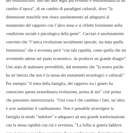
del femminicidio: uno dei suoi segni più evidenti e testimonianza di un
cambio d’epoca”, di un cambio di paradigmi culturali, dove “la
dimensione maschile non riesce assolutamente ad adeguarsi al
mutamento del rapporto con l’altro sesso e si riflette fortemente nella
condizione sociale e psicologica della gente”. Cacciari è assolutamente
convinto che “l’unica rivoluzione socialmente epocale, sia stata quella
femminista” che è avvenuta però “con tale rapidità, come quella che sta
avvenendo adesso sul piano economico, da produrre un grande disagio”.
Uno stato di malessere prevedibile, dal momento che “la nostra psiche
ha un’inerzia che non è la stessa dei mutamenti tecnologici e culturali”.
Per esempio “il tema della famiglia, del rapporto tra i generi ha
conosciuto questa straordinaria evoluzione, prima di noi” cioè prima
che potessimo interiorizzarla. “Una cosa è che cambino i fatti, un’altra
è aver assimilato il cambiamento. Non è pensabile stravolgere la
famiglia in modo “indolore” e adeguarci ad una grande trasformazione
con la stessa rapidità con cui è avvenuta. “La follia si genera laddove