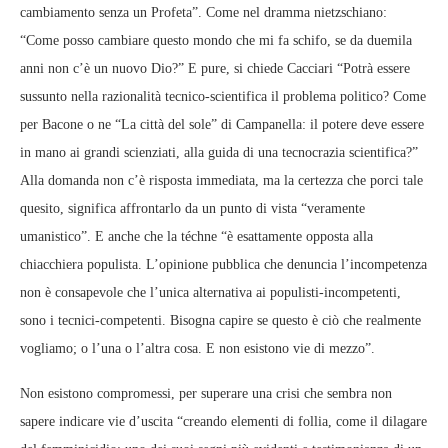
cambiamento senza un Profeta”. Come nel dramma nietzschiano:
“Come posso cambiare questo mondo che mi fa schifo, se da duemila
anni non c’è un nuovo Dio?” E pure, si chiede Cacciari “Potrà essere
sussunto nella razionalità tecnico-scientifica il problema politico? Come
per Bacone o ne “La città del sole” di Campanella: il potere deve essere
in mano ai grandi scienziati, alla guida di una tecnocrazia scientifica?”
Alla domanda non c’è risposta immediata, ma la certezza che porci tale
quesito, significa affrontarlo da un punto di vista “veramente
umanistico”. E anche che la téchne “è esattamente opposta alla
chiacchiera populista. L’opinione pubblica che denuncia l’incompetenza
non è consapevole che l’unica alternativa ai populisti-incompetenti,
sono i tecnici-competenti. Bisogna capire se questo è ciò che realmente
vogliamo; o l’una o l’altra cosa. E non esistono vie di mezzo”.
Non esistono compromessi, per superare una crisi che sembra non
sapere indicare vie d’uscita “creando elementi di follia, come il dilagare