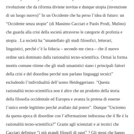
rivoluzione che da riforma diviene novitas e dunque utopia (invenzione
di un luogo nuovo)” In un Occidente che ha perso l’idea di futuro: un
“Occidente senza utopie” (di Massimo Cacciari e Paolo Prodi, Mulino)
che guarda alla crisi della società attraverso le categorie di profezia e
utopia . La società ha “smantellato gli studi filosofici, letterari,
linguistici, perché c’è la fiducia – secondo me cieca – che il nuovo
ordine sarà dominato dalla razionalità tecno-scientifica. Ormai la forma
mentis comune ritiene che gli studi umanistici siano i principali fattori
della crisi e del disordine perché non parlano linguaggi tecnici”
escludendo l’individualità dell’uomo Heideggeriano. “Questa
razionalità tecno-scientifica non è altro che un prodotto della storia
della filosofia occidentale ed Europea e avanza la pretesa di esserne
l’unico erede legittimo perché avallato dal potere”. Dunque “Usciremo
da questa epoca di disordine con l’affermazione indiscussa che il Re è la
razionalità tecno-scientifica?” Grazie agli scienziati e ai tecnici che
Cacciari definisce “i più grandi filosofi di oggi” ? Gli stessi che hanno