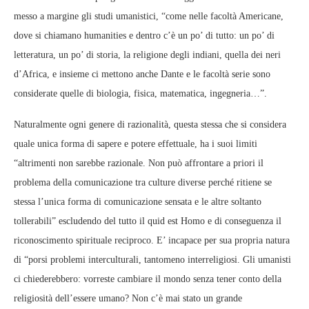
messo a margine gli studi umanistici, “come nelle facoltà Americane,
dove si chiamano humanities e dentro c’è un po’ di tutto: un po’ di
letteratura, un po’ di storia, la religione degli indiani, quella dei neri
d’Africa, e insieme ci mettono anche Dante e le facoltà serie sono
considerate quelle di biologia, fisica, matematica, ingegneria…”.
Naturalmente ogni genere di razionalità, questa stessa che si considera
quale unica forma di sapere e potere effettuale, ha i suoi limiti
“altrimenti non sarebbe razionale. Non può affrontare a priori il
problema della comunicazione tra culture diverse perché ritiene se
stessa l’unica forma di comunicazione sensata e le altre soltanto
tollerabili” escludendo del tutto il quid est Homo e di conseguenza il
riconoscimento spirituale reciproco. E’ incapace per sua propria natura
di “porsi problemi interculturali, tantomeno interreligiosi. Gli umanisti
ci chiederebbero: vorreste cambiare il mondo senza tener conto della
religiosità dell’essere umano? Non c’è mai stato un grande