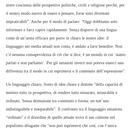
avere coscienza delle prospettive politiche, civili e religiose perché, per
il nostro modo nuovo di essere e pensare, forse sono diventate
impraticabili”. Anche per il modo di parlare: “Oggi dobbiamo solo
informare e farci capire rapidamente. Senza disporre di una lingua
come di un’arma efficace per porre in chiaro le nostre idee: il
linguaggio nei media attuali non conta, è andato a farsi benedire. Non
c’è nessuna consapevolezza di ciò che si dice; è un mondo in cui ‘siamo
parlati e non parliamo’. Per gli umanisti invece non poteva esserci una
differenza tra il modo in cui esprimersi e il contenuto dell’espressione”.
Un linguaggio chiaro, frutto di idee chiare e distinte “della capacità di
mettere tutto in prospettiva, di rendere tutto misurato, misurabile e
ordinato. Senza distinzione tra contenuto e forma: un tutt’uno
indistinguibile e inseparabile”. Il confronto tra il linguaggio umanista
“ordinato” e il disordine di quello attuale trova il suo culmine nel
populismo dilagante che “non può esprimersi che così, con l’unica ​