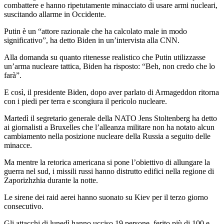
combattere e hanno ripetutamente minacciato di usare armi nucleari,
suscitando allarme in Occidente.
Putin è un “attore razionale che ha calcolato male in modo
significativo”, ha detto Biden in un’intervista alla CNN.
Alla domanda su quanto ritenesse realistico che Putin utilizzasse
un’arma nucleare tattica, Biden ha risposto: “Beh, non credo che lo
farà”.
E così, il presidente Biden, dopo aver parlato di Armageddon ritorna
con i piedi per terra e scongiura il pericolo nucleare.
Martedì il segretario generale della NATO Jens Stoltenberg ha detto
ai giornalisti a Bruxelles che l’alleanza militare non ha notato alcun
cambiamento nella posizione nucleare della Russia a seguito delle
minacce.
Ma mentre la retorica americana si pone l’obiettivo di allungare la
guerra nel sud, i missili russi hanno distrutto edifici nella regione di
Zaporizhzhia durante la notte.
Le sirene dei raid aerei hanno suonato su Kiev per il terzo giorno
consecutivo.
Gli attacchi di lunedì hanno ucciso 19 persone, ferito più di 100 e