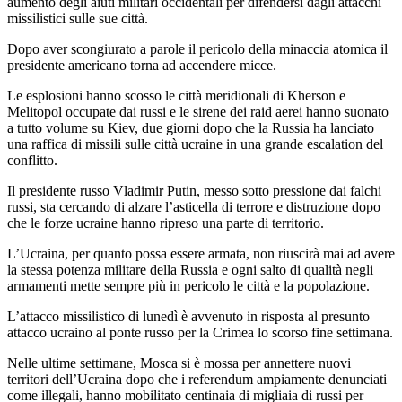
aumento degli aiuti militari occidentali per difendersi dagli attacchi
missilistici sulle sue città.
Dopo aver scongiurato a parole il pericolo della minaccia atomica il
presidente americano torna ad accendere micce.
Le esplosioni hanno scosso le città meridionali di Kherson e
Melitopol occupate dai russi e le sirene dei raid aerei hanno suonato
a tutto volume su Kiev, due giorni dopo che la Russia ha lanciato
una raffica di missili sulle città ucraine in una grande escalation del
conflitto.
Il presidente russo Vladimir Putin, messo sotto pressione dai falchi
russi, sta cercando di alzare l’asticella di terrore e distruzione dopo
che le forze ucraine hanno ripreso una parte di territorio.
L’Ucraina, per quanto possa essere armata, non riuscirà mai ad avere
la stessa potenza militare della Russia e ogni salto di qualità negli
armamenti mette sempre più in pericolo le città e la popolazione.
L’attacco missilistico di lunedì è avvenuto in risposta al presunto
attacco ucraino al ponte russo per la Crimea lo scorso fine settimana.
Nelle ultime settimane, Mosca si è mossa per annettere nuovi
territori dell’Ucraina dopo che i referendum ampiamente denunciati
come illegali, hanno mobilitato centinaia di migliaia di russi per