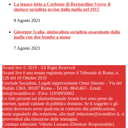
La tenace lotta a Corleone di Bernardino Verro, il
sindaco socialista ucciso dalla mafia nel 1915
9 Agosto 2021
Giuseppe Scalia, sindacalista socialista assassinato dalla
mafia con due bombe a mano
7 Agosto 2021
Avanti live © 2019 - All Right Reserved
Avanti live è una testata registrata presso il Tribunale di Roma, n.
126 del 10 Ottobre 2019
Giornale Socialista, Legale rappresentante Omar Simone – Via del
Bufalo 138A, 00187 Roma – Tel.06. 8841463 - Email:
info@avantilive.it - P.Iva: 11058950962
Le foto presenti sul plurisettimanale Avanti live sono prese da
internet, quindi valutate di pubblico dominio. Se il soggetto o gli
autori dovessero avere qualcosa in contrario alla pubblicazione,
basta segnalarlo alla redazione, alla mail: redazione@avantilive.it, si
provvederà alla rimozione delle immagini.
Comitato editoriale: Vittorio Lussana (Direttore Responsabile).