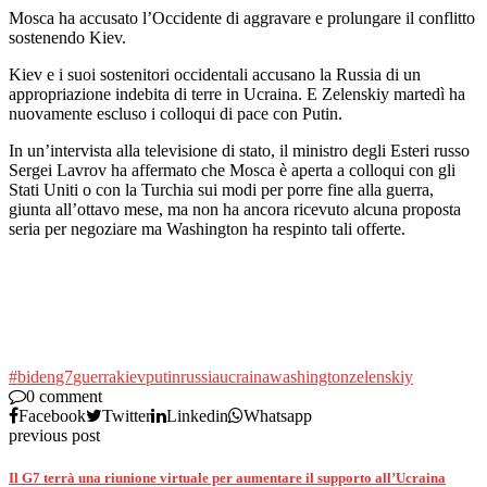
Mosca ha accusato l’Occidente di aggravare e prolungare il conflitto
sostenendo Kiev.
Kiev e i suoi sostenitori occidentali accusano la Russia di un
appropriazione indebita di terre in Ucraina. E Zelenskiy martedì ha
nuovamente escluso i colloqui di pace con Putin.
In un’intervista alla televisione di stato, il ministro degli Esteri russo
Sergei Lavrov ha affermato che Mosca è aperta a colloqui con gli
Stati Uniti o con la Turchia sui modi per porre fine alla guerra,
giunta all’ottavo mese, ma non ha ancora ricevuto alcuna proposta
seria per negoziare ma Washington ha respinto tali offerte.
#biden
g7
guerra
kiev
putin
russia
ucraina
washington
zelenskiy
0 comment
Facebook
Twitter
Linkedin
Whatsapp
previous post
Il G7 terrà una riunione virtuale per aumentare il supporto all’Ucraina