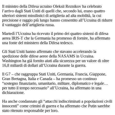
Il ministro della Difesa ucraino Oleksii Reznikov ha celebrato
l’arrivo dagli Stati Uniti di quelli che, secondo lui, erano quattro
ulteriori sistemi missilistici di artiglieria ad alta mobilità, la cui
precisione e raggio più lungo hanno consentito all’Ucraina di ridurre
il vantaggio dell’artiglieria russa.
Martedì l’Ucraina ha ricevuto il primo dei quattro sistemi di difesa
aerea IRIS-T che la Germania ha promesso di fornire, ha affermato
una fonte del ministero della Difesa tedesco.
Gli Stati Uniti hanno affermato che stavano accelerando la
spedizione delle difese aeree della NASAMS in Ucraina.
Washington ha già fornito aiuti alla sicurezza per un valore di oltre
16,8 miliardi di dollari all’Ucraina durante la guerra.
Il G7 – che raggruppa Stati Uniti, Germania, Francia, Giappone,
Gran Bretagna, Italia e Canada – ha promesso un continuo
“sostegno finanziario, umanitario, militare, diplomatico e legale…
per tutto il tempo necessario” all’Ucraina, ha affermato in una
dichiarazione.
Ha anche condannato gli “attacchi indiscriminati a popolazioni civili
innocenti” come crimini di guerra e ha affermato che Putin sarebbe
stato ritenuto responsabile per loro.