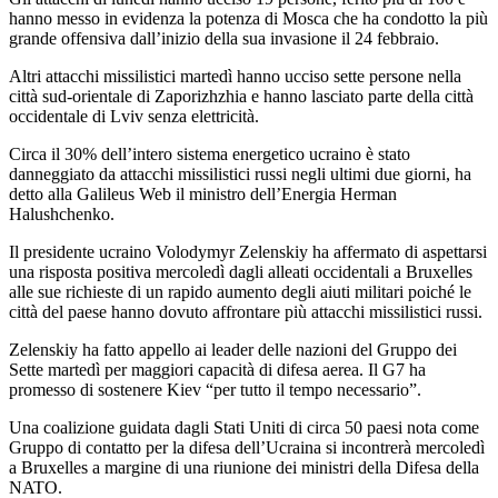
hanno messo in evidenza la potenza di Mosca che ha condotto la più
grande offensiva dall’inizio della sua invasione il 24 febbraio.
Altri attacchi missilistici martedì hanno ucciso sette persone nella
città sud-orientale di Zaporizhzhia e hanno lasciato parte della città
occidentale di Lviv senza elettricità.
Circa il 30% dell’intero sistema energetico ucraino è stato
danneggiato da attacchi missilistici russi negli ultimi due giorni, ha
detto alla Galileus Web il ministro dell’Energia Herman
Halushchenko.
Il presidente ucraino Volodymyr Zelenskiy ha affermato di aspettarsi
una risposta positiva mercoledì dagli alleati occidentali a Bruxelles
alle sue richieste di un rapido aumento degli aiuti militari poiché le
città del paese hanno dovuto affrontare più attacchi missilistici russi.
Zelenskiy ha fatto appello ai leader delle nazioni del Gruppo dei
Sette martedì per maggiori capacità di difesa aerea. Il G7 ha
promesso di sostenere Kiev “per tutto il tempo necessario”.
Una coalizione guidata dagli Stati Uniti di circa 50 paesi nota come
Gruppo di contatto per la difesa dell’Ucraina si incontrerà mercoledì
a Bruxelles a margine di una riunione dei ministri della Difesa della
NATO.