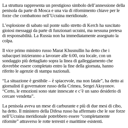
La struttura rappresenta un prestigioso simbolo dell’annessione della
penisola da parte di Mosca e una via di rifornimento chiave per le
forze che combattono nell’Ucraina meridionale.
L’esplosione di sabato sul ponte sullo stretto di Kerch ha suscitato
gioiosi messaggi da parte di funzionari ucraini, ma nessuna pretesa
di responsabilità. La Russia non ha immediatamente assegnato la
colpa.
Il vice primo ministro russo Marat Khusnullin ha detto che i
subacquei inizieranno a lavorare alle 6:00, ora locale, con un
sondaggio più dettagliato sopra la linea di galleggiamento che
dovrebbe essere completato entro la fine della giornata, hanno
riferito le agenzie di stampa nazionali.
“La situazione è gestibile – è spiacevole, ma non fatale”, ha detto ai
giornalisti il ​​governatore russo della Crimea, Sergei Aksyonov.
“Certo, le emozioni sono state innescate e c’è un sano desiderio di
cercare vendetta”.
La penisola aveva un mese di carburante e più di due mesi di cibo,
ha detto. Il ministero della Difesa russo ha affermato che le sue forze
nell’Ucraina meridionale potrebbero essere “completamente
rifornite” attraverso le rotte terrestri e marittime esistenti.