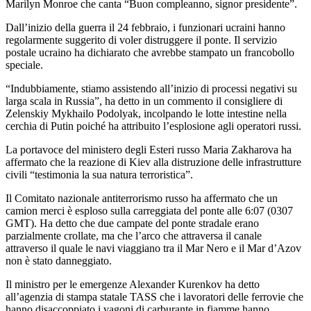
Marilyn Monroe che canta “Buon compleanno, signor presidente”.
Dall’inizio della guerra il 24 febbraio, i funzionari ucraini hanno
regolarmente suggerito di voler distruggere il ponte. Il servizio
postale ucraino ha dichiarato che avrebbe stampato un francobollo
speciale.
“Indubbiamente, stiamo assistendo all’inizio di processi negativi su
larga scala in Russia”, ha detto in un commento il consigliere di
Zelenskiy Mykhailo Podolyak, incolpando le lotte intestine nella
cerchia di Putin poiché ha attribuito l’esplosione agli operatori russi.
La portavoce del ministero degli Esteri russo Maria Zakharova ha
affermato che la reazione di Kiev alla distruzione delle infrastrutture
civili “testimonia la sua natura terroristica”.
Il Comitato nazionale antiterrorismo russo ha affermato che un
camion merci è esploso sulla carreggiata del ponte alle 6:07 (0307
GMT). Ha detto che due campate del ponte stradale erano
parzialmente crollate, ma che l’arco che attraversa il canale
attraverso il quale le navi viaggiano tra il Mar Nero e il Mar d’Azov
non è stato danneggiato.
Il ministro per le emergenze Alexander Kurenkov ha detto
all’agenzia di stampa statale TASS che i lavoratori delle ferrovie che
hanno disaccoppiato i vagoni di carburante in fiamme hanno