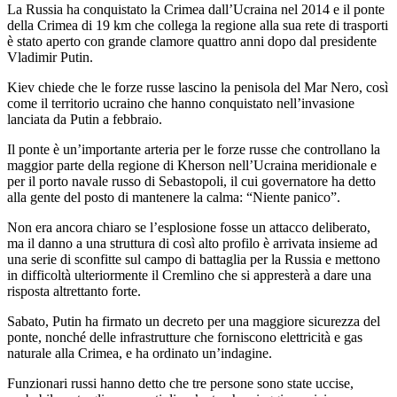
La Russia ha conquistato la Crimea dall’Ucraina nel 2014 e il ponte
della Crimea di 19 km che collega la regione alla sua rete di trasporti
è stato aperto con grande clamore quattro anni dopo dal presidente
Vladimir Putin.
Kiev chiede che le forze russe lascino la penisola del Mar Nero, così
come il territorio ucraino che hanno conquistato nell’invasione
lanciata da Putin a febbraio.
Il ponte è un’importante arteria per le forze russe che controllano la
maggior parte della regione di Kherson nell’Ucraina meridionale e
per il porto navale russo di Sebastopoli, il cui governatore ha detto
alla gente del posto di mantenere la calma: “Niente panico”.
Non era ancora chiaro se l’esplosione fosse un attacco deliberato,
ma il danno a una struttura di così alto profilo è arrivata insieme ad
una serie di sconfitte sul campo di battaglia per la Russia e mettono
in difficoltà ulteriormente il Cremlino che si appresterà a dare una
risposta altrettanto forte.
Sabato, Putin ha firmato un decreto per una maggiore sicurezza del
ponte, nonché delle infrastrutture che forniscono elettricità e gas
naturale alla Crimea, e ha ordinato un’indagine.
Funzionari russi hanno detto che tre persone sono state uccise,