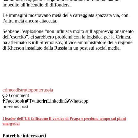
impedito all’incendio di diffondersi.
Le immagini mostravano metà della carreggiata spazzata via, con
l’altra metà ancora attaccata.
Sebbene l’esplosione “non influisca molto sull’approvvigionamento
dell’esercito”, ci sarebbero problemi con la logistica per la Crimea,
ha affermato Kirill Stremousov, il vice amministratore della regione
di Kherson installato dalla Russia in un post sui social media.
crimea
distrutto
ponte
russia
0 comment
Facebook
Twitter
Linkedin
Whatsapp
previous post
I leader dell’UE falliscono il vertice di Praga e perdono tempo sui piani
energetici
Potrebbe interessarti