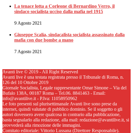
La tenace lotta a Corleone di Bernardino Verro, il
sindaco socialista ucciso dalla mafia nel 1915
9 Agosto 2021
Giuseppe Scalia, sindacalista socialista assassinato dalla
mafia con due bombe a mano
7 Agosto 2021
Avanti live © 2019 - All Right Reserved
Avanti live è una testata registrata presso il Tribunale di Roma, n.
126 del 10 Ottobre 2019
Giornale Socialista, Legale rappresentante Omar Simone – Via del
Bufalo 138A, 00187 Roma – Tel.06. 8841463 - Email:
info@avantilive.it - P.Iva: 11058950962
Le foto presenti sul plurisettimanale Avanti live sono prese da
internet, quindi valutate di pubblico dominio. Se il soggetto o gli
autori dovessero avere qualcosa in contrario alla pubblicazione,
basta segnalarlo alla redazione, alla mail: redazione@avantilive.it, si
provvederà alla rimozione delle immagini.
Comitato editoriale: Vittorio Lussana (Direttore Responsabile).