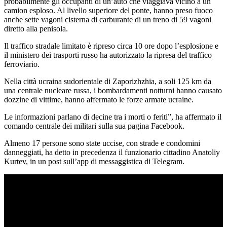
probabilmente gli occupanti di un’auto che viaggiava vicino a un
camion esploso. Al livello superiore del ponte, hanno preso fuoco
anche sette vagoni cisterna di carburante di un treno di 59 vagoni
diretto alla penisola.
Il traffico stradale limitato è ripreso circa 10 ore dopo l’esplosione e
il ministero dei trasporti russo ha autorizzato la ripresa del traffico
ferroviario.
Nella città ucraina sudorientale di Zaporizhzhia, a soli 125 km da
una centrale nucleare russa, i bombardamenti notturni hanno causato
dozzine di vittime, hanno affermato le forze armate ucraine.
Le informazioni parlano di decine tra i morti o feriti”, ha affermato il
comando centrale dei militari sulla sua pagina Facebook.
Almeno 17 persone sono state uccise, con strade e condomini
danneggiati, ha detto in precedenza il funzionario cittadino Anatoliy
Kurtev, in un post sull’app di messaggistica di Telegram.