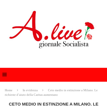
Home
In evidenza
Ceto medio in estinzione a Milano. Le
richieste d’aiuto della Caritas aumentano
CETO MEDIO IN ESTINZIONE A MILANO. LE