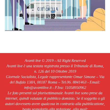
Avanti live © 2019 - All Right Reserved
Avanti live è una testata registrata presso il Tribunale di Roma,
n. 126 del 10 Ottobre 2019
Giornale Socialista, Legale rappresentante Omar Simone – Via
del Bufalo 138A, 00187 Roma – Tel.06. 8841463 - Email:
info@avantilive.it - P.Iva: 11058950962
Le foto presenti sul plurisettimanale Avanti live sono prese da
internet, quindi valutate di pubblico dominio. Se il soggetto o gli
autori dovessero avere qualcosa in contrario alla pubblicazione,
basta segnalarlo alla redazione, alla mail: