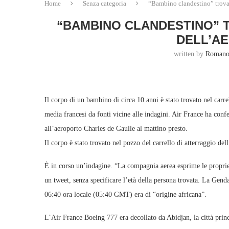
Home
Senza categoria
“Bambino clandestino” trovato
“BAMBINO CLANDESTINO” 
DELL’AE
written by
Romano
Il corpo di un bambino di circa 10 anni è stato trovato nel carre
media francesi da fonti vicine alle indagini. Air France ha conf
all’aeroporto Charles de Gaulle al mattino presto.
Il corpo è stato trovato nel pozzo del carrello di atterraggio de
È in corso un’indagine. “La compagnia aerea esprime le proprie
un tweet, senza specificare l’età della persona trovata. La Gen
06:40 ora locale (05:40 GMT) era di “origine africana”.
L’Air France Boeing 777 era decollato da Abidjan, la città princ