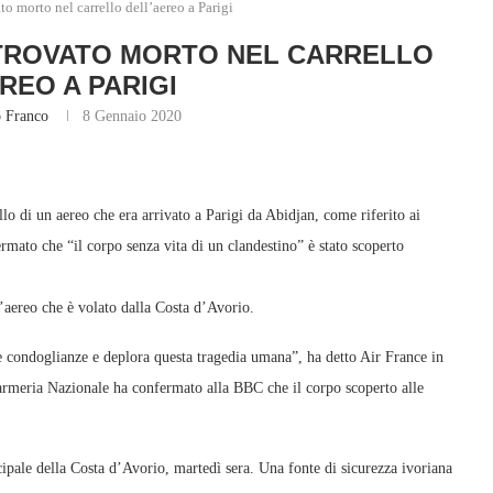
 morto nel carrello dell’aereo a Parigi
TROVATO MORTO NEL CARRELLO
REO A PARIGI
 Franco
8 Gennaio 2020
llo di un aereo che era arrivato a Parigi da Abidjan, come riferito ai
ermato che “il corpo senza vita di un clandestino” è stato scoperto
ll’aereo che è volato dalla Costa d’Avorio.
 condoglianze e deplora questa tragedia umana”, ha detto Air France in
darmeria Nazionale ha confermato alla BBC che il corpo scoperto alle
ipale della Costa d’Avorio, martedì sera. Una fonte di sicurezza ivoriana