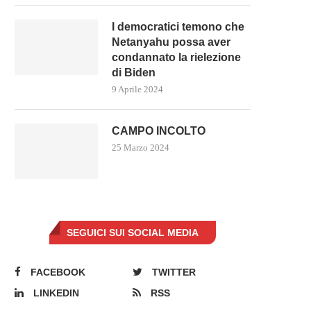
I democratici temono che
Netanyahu possa aver
condannato la rielezione
di Biden
9 Aprile 2024
PRIME RICETTE DAL GOVERNO
L’ARMA PIÙ POTENTE DI PU
CAMPO INCOLTO
MELONI PER IL CARO...
CONTRO L’UE È...
25 Marzo 2024
5 Novembre 2022
27 Settembre 2022
SEGUICI SUI SOCIAL MEDIA
FACEBOOK
TWITTER
LINKEDIN
RSS