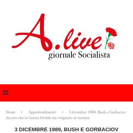
Home
Approfondimenti
3 dicembre 1989, Bush e Gorbaciov
dicono che la Guerra Fredda sta volgendo al termine
3 DICEMBRE 1989, BUSH E GORBACIOV