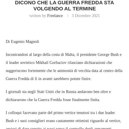
DICONO CHE LA GUERRA FREDDA STA
VOLGENDO AL TERMINE
written by
Freelance
3 Dicembre 2021
Di Eugenio Magnoli
Incontrandosi al largo della costa di Malta, il presidente George Bush e
il leader sovietico Mikhail Gorbaciov rilasciano dichiarazioni che
suggeriscono fortemente che le animosità di vecchia data al centro della
Guerra Fredda di lì in avanti sarebbero potute finire.
I giornali sia negli Stati Uniti che in Russia andarono ben oltre e
dichiararono che la Guerra Fredda fosse finalmente finita.
I colloqui facevano parte del primo vertice tenutosi tra i due leader.
Bush e i suoi consiglieri erano cautamente ottimisti riguardo al vertice,
ansiosi di dare seguito ai passi verso il controllo degli armamenti