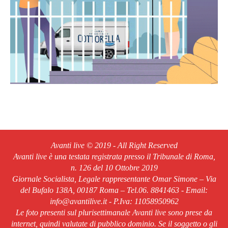
Avanti live © 2019 - All Right Reserved
Avanti live è una testata registrata presso il Tribunale di Roma,
n. 126 del 10 Ottobre 2019
Giornale Socialista, Legale rappresentante Omar Simone – Via
del Bufalo 138A, 00187 Roma – Tel.06. 8841463 - Email:
info@avantilive.it - P.Iva: 11058950962
Le foto presenti sul plurisettimanale Avanti live sono prese da
internet, quindi valutate di pubblico dominio. Se il soggetto o gli