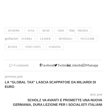
fine
#EUROPA
#USA
BUSH
CRISI
FREDDA
gorbaciov
GUERRA
LEADER
MONDIALI
NUCLEARE
RUSSIA
STATI UNITI
UCRAINA
0 comment
Facebook
Twitter
Linkedin
Whatsapp
previous post
LA “GLOBAL TAX” LASCIA SCAPPATOIE DA MILIARDI DI
EURO
next post
SCHOLZ VA AVANTI E PROMETTE UNA NUOVA
GERMANIA, DURA LEZIONE PER I SOCIALISTI ITALIANI