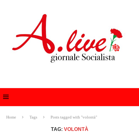
Home
Tags
Posts tagged with "volontà"
TAG:
VOLONTÀ